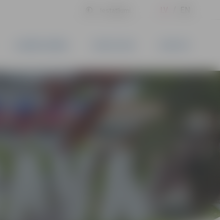
LV
EN
Iestatījumi
UZŅĒMĒJDARBĪBA
PAKALPOJUMI
KONTAKTI