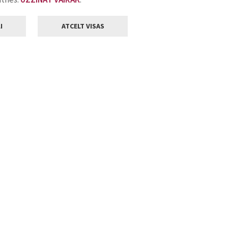
I
ATCELT VISAS
Klientu apkalpošana
ilsētas pašvaldība
Darba laiks
, Jelgava, LV-3001
Pirmdienās
8.00 - 18.00
Otrdienās
8.00 - 17.00
22
Trešdienās
8.00 - 17.00
va.lv
Ceturtdienās
8.00 - 17.00
Piektdienās
8.00 - 14.30