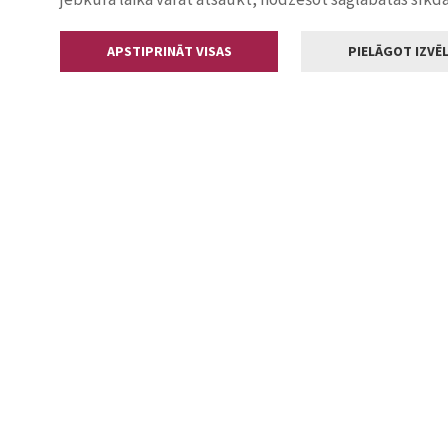
APSTIPRINĀT VISAS
PIELĀGOT IZVĒL
Kontakti
Jelgavas valstp
Lielā iela 11
+371 630055
pasts@jelga