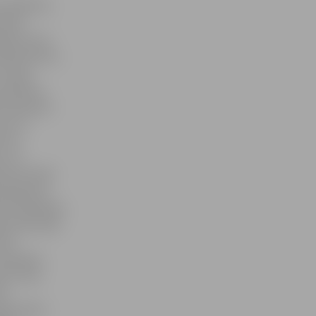
problēmas,
 spēs
ciju visur,
jā rīkoties,
Latvijā
 palika ar
t operāciju
ulu no
l nav
ku un
umā. Vecāki
redzējušus
kad nepiedošu
ugs mans dēls
š ir
ai Kaspars
kis. Galu
la
ga kopā ar