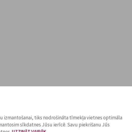
ņu izmantošanai, tiks nodrošināta tīmekļa vietnes optimāla
zmantosim sīkdatnes Jūsu ierīcē. Savu piekrišanu Jūs
atnes.
UZZINĀT VAIRĀK
.