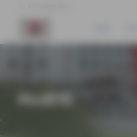
17.5 °C, 2.2 m/s, 76.2 %
JAUNUMI
PILSĒ
PILSĒTĀ