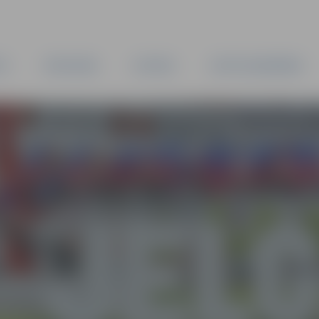
TA
PAŠVALDĪBA
IESTĀDES
KAPITĀLSABIEDRĪBAS