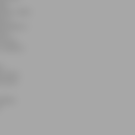
pīgs
redze,» stāsta
gs un
as: kājiņa un
venā
līdz tam
. Un jābrauc
rs
jo summu,
ne sedza
alīdzētu
ī