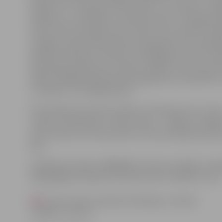
Kasparu tur ir bijuši jau divas reizes. «Tur ārstiem ir ko
skatījums uz problēmu, konkrēts plāns un milzīga pie
Artūrs. Vācu speciālisti deva cerību, taču ceļš būs sma
sarežģīts. Kopumā Kasparam būs jāpārcieš trīs operācij
pēda būs jāiztaisno, bet pēc tam jāpagarina kauls. Gal
operācija puisēnam tiks veikta 4, 5 gadu vecumā, bet 
laikam obligāti jānēsā speciāli izgatavota ortoprotēze
uz klīniku uz izmeklējumiem.
Pirmā Kaspara protēze maksā 4, 5 tūkstošus eiro. Cent
«Vaivari» sedza daļu no izdevumiem – 2 500 eiro, pārē
kā arī izdevumus braucienam un konsultācijām, ģime
pati.
Labdarības telefons 90006383 (1.42 eiro) strādās, lai p
divgadīgajam Kasparam Dombrovskim. Palīdzēt var ar
šeit
,
kā arī ziedot, pārsūtot līdzekļus uz fonda
«Ziedot.lv» kontu: