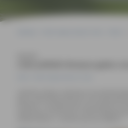
Sākumlapa
Portāla “Jelgavas Vēstnesis” arhīvs
Pilsētā
Klausīties
Lūdz palīdzēt divarpus gadus v
Pilsētā
Portāla “Jelgavas Vēstnesis” arhīvs
Labdarības raidījums «Zaļā lampa» aicina palīdzēt je
gadus vecajam dēlam Kasparam, kuram nepieciešami līd
problēmas – viena kājiņa viņam ir par divpadsmit cent
izgatavošanai un braucienam uz klīniku Vācijā ģimenei 
portālā «Ziedot.lv» – pietrūkst aptuveni 12 000 eiro.