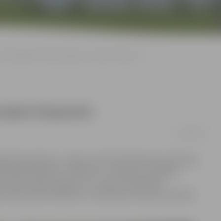
Lūdz palīdzēt divarpus gadus vecajam Kasparam
ecajam Kasparam
24/11/2016
lgavnieku ģimenes – Līgas un Artūra Dombrovsku divarpus
zekļi ārstēšanai. Puisēnam ir nopietnas veselības
imetriem īsāka, nekā otra. Jaunas ortoprotēzes
nepieciešami 36 000 eiro. Liela daļa summas jau savākta