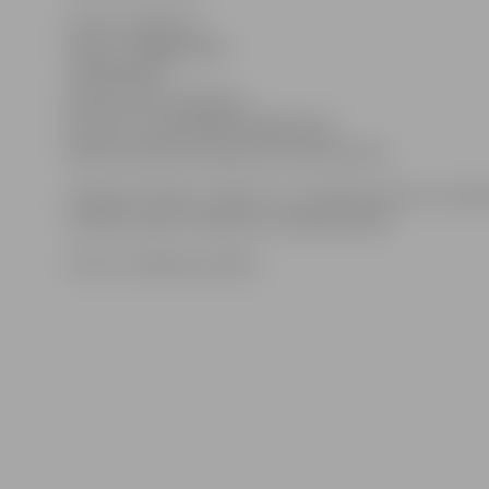
Fonds «Ziedot.lv»
Reģ. Nr.: 40008078226
«SWEDBANK»
Bankas kods: HABALV22
Konta Nr.: LV95HABA0551006150241
Mērķis Palīdzība Kasparam Dombrovskim
Ziedojot fondam «Ziedot.lv», privātpersonas un uzņ
tiesības saņemt ienākuma nodokļa atlaidi.
Foto: no raidījuma arhīva