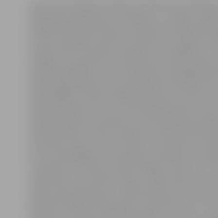
Jau kopš dzimšanas puisēnam ievērojamas veselības 
ģimene pat saskārusies ar jautājumu – vai bērns vispār
staigāt. Būdami apmulsuši, vecāki sāka meklēt informā
kur vien iespējams. Konkrētus padomus, kā šādā situāci
mediķi viņiem nesniedza, paziņojot, ka šis gadījums ir 
vienīgais, arī pasaulē rets. Kā bieži vien notiek, ģimene
savām problēmām vienatnē. Vēlāk ārsti piedāvāja veik
kājiņas pagarināšanai, par izejmateriālu izmantojot ka
veselās kājas. Latvijā ar tādiem gadījumiem neviens vē
iepriekš saskāries, proti, tas būtu eksperiments ar ris
neparedzamiem rezultātiem, stāsta labdarības raidīj
izlēma neriskēt ar bērna veselību un sāka meklēt pie
speciālistus ārpus valsts robežām. «Es domāju, ka ne
sev, ja neizmēģināšu visas iespējas. Iedomājos, ka iza
un jautās man, kāpēc visi bērni staigā un skrien, bet viņ
ratiņkrēslā. To es nevēlos pieļaut. Tāpēc darīšu visu, l
varētu augt tāpat kā visi,» saka bērna tēvs A.Dombrovs
galā tika izvēlēta klīnika netālu no Minhenes, kur ir lie
operāciju pieredze analoģiskos gadījums. Artūrs un Lī