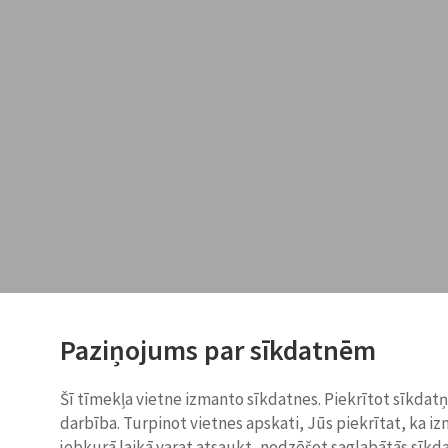
Paziņojums par sīkdatnēm
Šī tīmekļa vietne izmanto sīkdatnes. Piekrītot sīkdat
darbība. Turpinot vietnes apskati, Jūs piekrītat, ka i
jebkurā laikā varat atsaukt, nodzēšot saglabātās sīkd