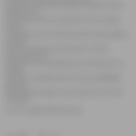
publiskiem pasākumiem, jauniešu pulcēšanās vietām,
pārbaudot, vai
netiek lietots alkohols, apreibinošas vielas, enerģijas
dzērieni.
Likumsargi uzsver, ka, sākoties jaunajam mācību gadam,
regulāras
būs arī tirdzniecības vietu pārbaudes. «Lūdzam
iedzīvotājus būt arī
vērīgiem un ziņot par gadījumiem, ja tiek pamanīts, ka
alkohols,
cigaretes un enerģijas dzērienus tirgo nepilngadīgām
personām.
Šādos gadījumos lūgums zvanīt pa tālruni 110,» aicina
I.Sietniece.
Foto: no «Jelgavas Vēstneša» arhīva