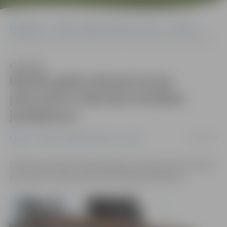
Sākumlapa
Portāla “Jelgavas Vēstnesis” arhīvs
Pilsētā
Mācību gada ieskaņā aicina pārrunāt ar bērniem drošības jautājumus
Klausīties
Mācību gada ieskaņā aicina
pārrunāt ar bērniem drošības
jautājumus
29/08/2019
Pilsētā
Portāla “Jelgavas Vēstnesis” arhīvs
Sākoties jaunajam mācību gadam, policija aicina vecākus
pārrunāt ar saviem bērniem drošības jautājumus.