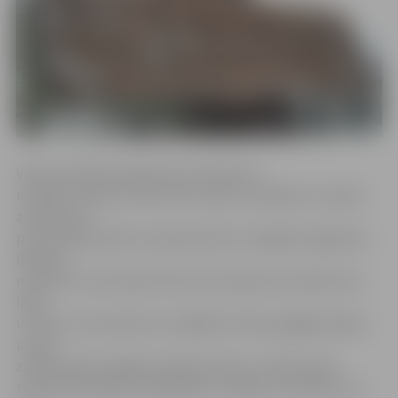
Valsts policijas pārstāve Ieva Sietniece
norāda: lai ceļš uz skolu būtu drošs, vecākiem ar savām
atvasēm jau
pirms skolas sākuma nepieciešams izstaigāt iespējamos
ikdienas
maršrutus, kā arī pārrunāt ceļu satiksmes noteikumus,
īpaši
uzsverot, ka brauktuve ir jāšķērso tikai pa gājēju pāreju
un pie
zaļā luksofora signāla, pārliecinoties, vai braucošie
transportlīdzekļi ir apstājušies. Svarīgi ir atcerēties, ka