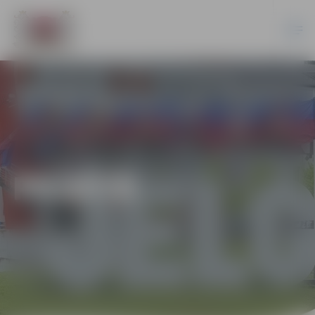
PILSĒTĀ