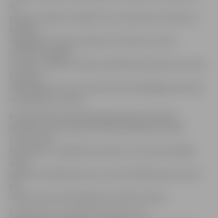
arī
pašiem vecākiem ir jāievēro ceļu satiksmes noteikumu
prasības.
«Atgādinām, ka pēc pulksten 22, bērns, kurš nav
sasniedzis 16 gadu
vecumu, nedrīkst atrasties sabiedriskā vietā bez vecāku,
aizbildņa,
audžuģimenes vai viņu pilnvarotas pilngadīgas personas
uzraudzības,» tā viņa.
No septembra likumsargi pastiprināti uzmanību
pievērsīs ceļu satiksmes drošībai izglītības iestāžu
tuvumā. Tiks
kontrolēts, vai izglītības iestāžu tuvumā autovadītāji
ievēro
atļauto braukšanas ātrumu, lieto drošības jostas, kā arī
pēc
noteikumiem pārvadā gados jaunākus bērnus.
Pastiprināta uzmanība tiks pievērsta arī