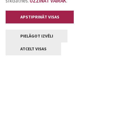
sīkdatnes.
UZZINĀT VAIRĀK
.
APSTIPRINĀT VISAS
PIELĀGOT IZVĒLI
ATCELT VISAS
Kontakti
Jelgavas valstpilsētas pašvaldība
Lielā iela 11, Jelgava, LV-3001