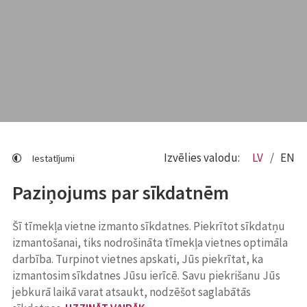
Izvēlies valodu:
LV
EN
Iestatījumi
Paziņojums par sīkdatnēm
Šī tīmekļa vietne izmanto sīkdatnes. Piekrītot sīkdatņu
izmantošanai, tiks nodrošināta tīmekļa vietnes optimāla
darbība. Turpinot vietnes apskati, Jūs piekrītat, ka
izmantosim sīkdatnes Jūsu ierīcē. Savu piekrišanu Jūs
jebkurā laikā varat atsaukt, nodzēšot saglabātās