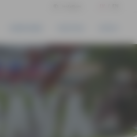
LV
EN
Iestatījumi
UZŅĒMĒJDARBĪBA
PAKALPOJUMI
KONTAKTI