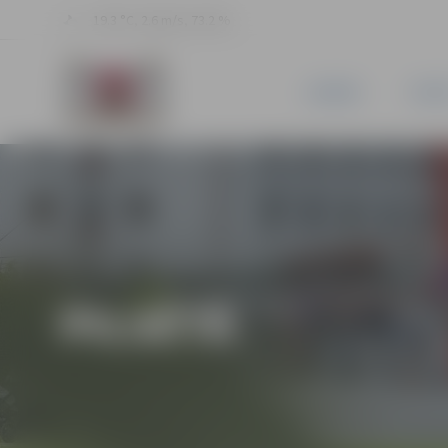
19.3 °C, 2.6 m/s, 73.2 %
JAUNUMI
PILSĒ
PILSĒTĀ