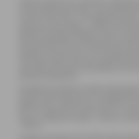
Saskaņā ar projekta ieceri, restaurējot un pārbūvējot 
nozīmes arhitektūras pieminekli – ēku Vecpilsētas ielā
to saistīto infrastruktūru – ēku Krišjāņa Barona ielā 50
veidos jaunu tūrisma objektu – Zemgales restaurācija
piedāvās restaurācijas pakalpojumus vismaz trim mat
tekstilam; arheoloģijai un metālam; stiklam, porcelā
keramikai. Plānots, ka centrs nodrošinās restauratoru
pieejamību kultūrvēsturisko un citu nozīmīgu priek
restaurācijai, iespēju interesentiem klātienē iepazītie
restaurācijas procesa gaitu, kā arī piedāvās citus tūri
izglītojošus pakalpojumus.
Pašvaldības komunikācijas un mediju attiecību galve
speciāliste Līga Klismeta informē, ka noslēgtā būvda
kopējā summa ir 1 784 264,32 eiro, tai skaitā PVN 21 pr
665,71 eiro. Objektā būvuzraudzību veiks SIA «Jurēvič
partneri», pakalpojuma izmaksas – 31 581 eiro, tai ska
– 5481 eiro.
Zemgales restaurācijas centra izveide ir daļa no proje