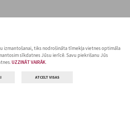
ņu izmantošanai, tiks nodrošināta tīmekļa vietnes optimāla
zmantosim sīkdatnes Jūsu ierīcē. Savu piekrišanu Jūs
atnes.
UZZINĀT VAIRĀK
.
I
ATCELT VISAS
Klientu apkalpošana