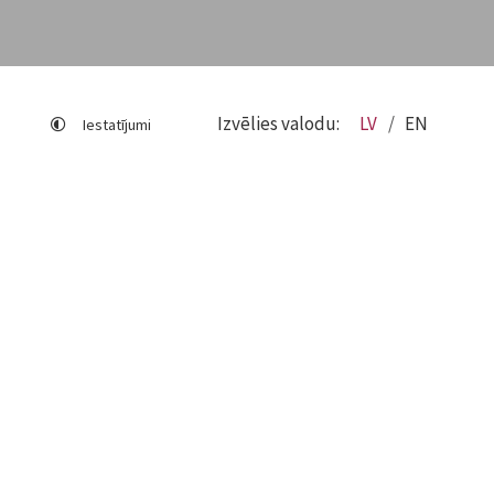
Izvēlies valodu:
LV
EN
Iestatījumi
Lapas karte