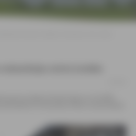
Maijā sāksies darbi pie Zemgales restaurācijas centra izveides
restaurācijas centra izveides
12/04/2018
ekta ietvaros noslēgusi būvdarbu līgumu ar SIA «RERE
a ielā 50 pārbūvi un restaurāciju. Plānots, ka darbi objektā