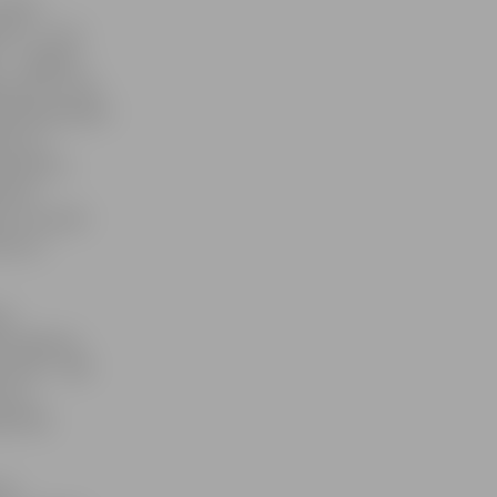
valsts
 14 – un ar
 –, Jelgavā
s centru, kas
eriālu grupām:
nam un
 darbnīcu
šmetu
s un izzināt
sma un
nā
rbu līguma
ocents – 309
s un
itā PVN
kta