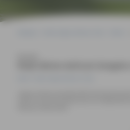
Sākumlapa
Portāla “Jelgavas Vēstnesis” arhīvs
Pilsētā
Klausīties
Maijā sāksies darbi pie Zemgales 
Pilsētā
Portāla “Jelgavas Vēstnesis” arhīvs
Jelgavas pilsētas pašvaldība ERAF līdzfinansētā proj
meistari» par ēku Vecpilsētas ielā 14 un Krišjāņa Baron
sāksies jau nākammēnes.