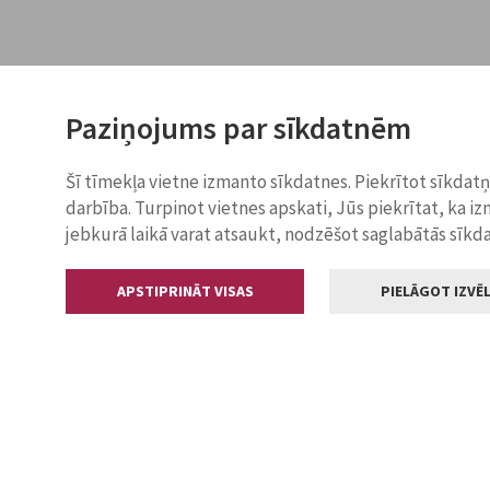
Paziņojums par sīkdatnēm
Šī tīmekļa vietne izmanto sīkdatnes. Piekrītot sīkdat
darbība. Turpinot vietnes apskati, Jūs piekrītat, ka i
jebkurā laikā varat atsaukt, nodzēšot saglabātās sīkd
APSTIPRINĀT VISAS
PIELĀGOT IZVĒL
Kontakti