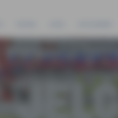
TA
PAŠVALDĪBA
IESTĀDES
KAPITĀLSABIEDRĪBAS