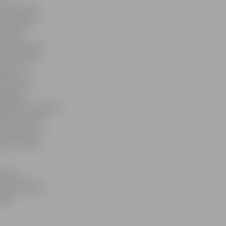
n attīstība
s reģionā»
ttīstīt
nojot valsts
ā, veidojot
ojumus,
ttīstību un
elgavas
grammām. Jelgavas
ā ir Bauskas
ā Simeona un
gavas Romas
elā 50 –
, ka Zemgales
rajā