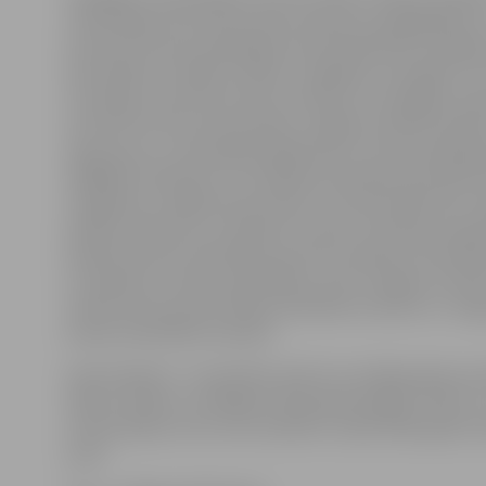
«Nozīmīga kultūrvēsturiskā mantojuma saglabāšana u
kultūras tūrisma piedāvājuma pilnveidošanai Zemgale
aktivitātēm. Projekta mērķis ir saglabāt, aizsargāt un a
nozīmīgu kultūrvēsturisko mantojumu Zemgalē, atjau
nozīmes kultūras pieminekļus Jelgavā, Dobelē, Bausk
tajos jaunus, savstarpēji papildinošus tūrisma pakalp
tādējādi nodrošinot to sociālekonomiskā potenciāla a
integrāciju vietējās ekonomikas struktūrā atbilstoši J
pilsētas, Bauskas un Dobeles novadu attīstības pro
pilsētas domes sadarbības partneri projekta īstenošan
un Dobeles novadu pašvaldības, kā arī Jelgavas Svēt
Svētās Annas pareizticīgo katedrāles draudze un Jel
katoļu katedrāles draudze.
Darbi objektā – Vecpilsētas ielā 14 un Krišjāņa Barona i
sāksies maijā un noslēgsies 2019. gada beigās. Plānots
restaurācijas centrs savu darbību uzsāks 2020. gada ot
pusē.