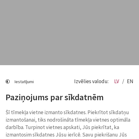
Izvēlies valodu:
LV
EN
Iestatījumi
Paziņojums par sīkdatnēm
Šī tīmekļa vietne izmanto sīkdatnes. Piekrītot sīkdatņu
izmantošanai, tiks nodrošināta tīmekļa vietnes optimāla
darbība. Turpinot vietnes apskati, Jūs piekrītat, ka
izmantosim sīkdatnes Jūsu ierīcē. Savu piekrišanu Jūs