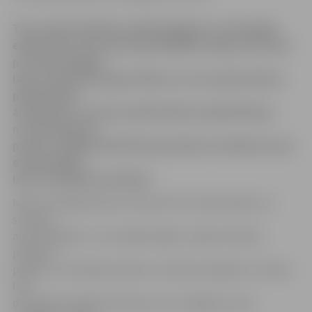
Tiks mainīta kārtība, kādā Veselības un darbspēju
ekspertīzes ārstu komisija (VDEĀK) sniegs atzinumu
par darbnespējas
lapas turpmāku pagarināšanu, ja tas nepieciešams
pilnvērtīgas
ārstēšanas, tostarp medicīniskās rehabilitācijas,
nodrošināšanai,
paredz valdībā atbalstītie grozījumi noteikumos par
darbnespējas
lapu izsniegšanas kārtību.
Ņemot vērā grozījumus likumā «Par maternitātes un
slimības
apdrošināšanu», kuri spēkā stājās 1. jūlijā, slimības
pabalstu
piešķir un izmaksā par laiku no darba nespējas 11. dienas
līdz
darbspēju atgūšanas dienai, bet ne ilgāku par 26