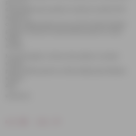
par 2. un 3.
darbnespējas dienu pabalstu izmaksā ne mazāk kā 75%
apmērā no
cilvēka vidējās izpeļņas, bet no 4. līdz 10. dienai slimības
pabalstu izmaksā ne mazāk kā 80% apmērā no cilvēka
vidējās
izpeļņas.
No darbnespējas 11. dienas valsts piešķir un izmaksā
slimības
pabalstu 80% apmērā no cilvēka vidējās apdrošināšanas
iemaksu
algas.
www.leta.lv
Drukāt
Dalīties