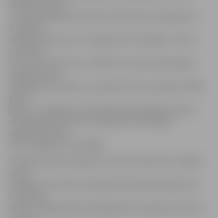
VDEĀK nenosūta
un darbnespējas lapa šīm personām tiek izsniegta līdz
darbspēju
atgūšanas dienai, bet ne ilgāk par 52 nedēļām. Arī tām
personām,
kuras tiek nosūtītas uz VDEĀK un kurām darbnespēja
iestājusies līdz
2009. gada 30. jūnijam un nepārtraukti turpinās pēc 2009.
gada 1.
jūlija, un ir ilgāka par 26 nedēļu darbnespējas periodu,
darbnespējas lapa tiek izsniegta līdz darbspēju
atgūšanas dienai,
bet ne ilgāk par 52 nedēļām.
Slimības pabalstu gadījumu skaits periodā, kas ir ilgāks
par 26
nedēļām, pēc Valsts sociālās apdrošināšanas aģentūras
statistikas
datiem, 2008. gadā bija 9 800 gadījumu gadā jeb nepilni 5