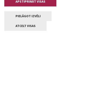
APSTIPRINĀT VISAS
PIELĀGOT IZVĒLI
ATCELT VISAS
Kontakti
Jelgavas valstpilsētas pašvaldība
Lielā iela 11, Jelgava, LV-3001
+371 63005522
pasts@jelgava.lv