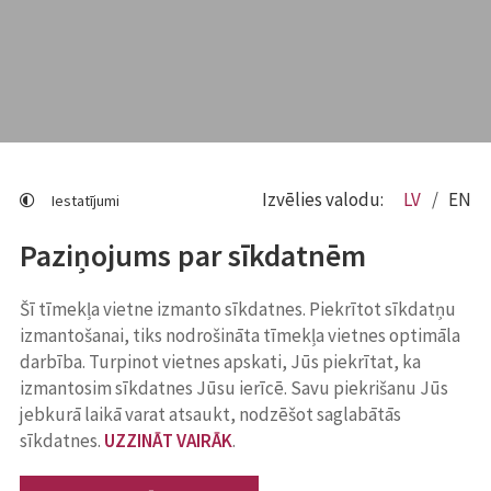
Izvēlies valodu:
LV
EN
Iestatījumi
Paziņojums par sīkdatnēm
Šī tīmekļa vietne izmanto sīkdatnes. Piekrītot sīkdatņu
izmantošanai, tiks nodrošināta tīmekļa vietnes optimāla
darbība. Turpinot vietnes apskati, Jūs piekrītat, ka
izmantosim sīkdatnes Jūsu ierīcē. Savu piekrišanu Jūs
jebkurā laikā varat atsaukt, nodzēšot saglabātās
sīkdatnes.
UZZINĀT VAIRĀK
.