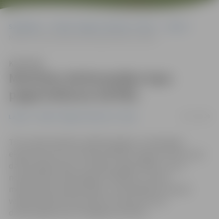
Sākumlapa
Portāla “Jelgavas Vēstnesis” arhīvs
Latvijā
Mainīsies darbnespējas lapu pagarināšanas kārtība
Klausīties
Mainīsies darbnespējas lapu
pagarināšanas kārtība
21/07/2009
Latvijā
Portāla “Jelgavas Vēstnesis” arhīvs
Tiks mainīta kārtība, kādā Veselības un darbspēju
ekspertīzes ārstu komisija (VDEĀK) sniegs atzinumu par
darbnespējas lapas turpmāku pagarināšanu, ja tas
nepieciešams pilnvērtīgas ārstēšanas, tostarp
medicīniskās rehabilitācijas, nodrošināšanai, paredz
valdībā atbalstītie grozījumi noteikumos par
darbnespējas lapu izsniegšanas kārtību.