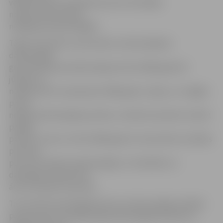
vēlāk kā piecas darbdienas pirms 26 nedēļu
nepārtrauktas darba
nespējas perioda beigām.
Tāpat attiecībā uz personām, kurām pārejoša
darbnespēja
grūtniecības periodā iestājusies līdz 2009. gada 30.
jūnijam un
nepārtraukti turpinās pēc 2009. gada 1. jūlija, un ir ilgāka
par 26
nedēļu darbnespējas periodu, noteikumi paredz noteikt
pārejas
periodu. Līdz ar to līdz 2009. gada 31. decembrim minētās
personas
pēc sešu mēnešu darbnespējas uz Veselības un
darbspēju ekspertīzes
ārstu komisiju nenosūta.
Tas nozīmē, ka ārstējošais ārsts vai ārsta palīgs minētās
personas pēc 26 nedēļu ilga darbnespējas perioda uz