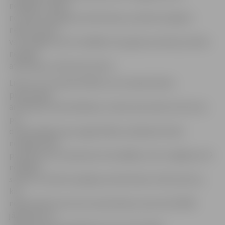
nedēļām, skaitot
no darba nespējas pirmās dienas, ja darba nespēja ir
nepārtraukta,
vai ne ilgāku par 52 nedēļām triju gadu periodā, ja darba
nespēja
atkārtojas ar pārtraukumiem.
Līdz ar to turpmāk VDEĀK, ja tas nepieciešams
pilnvērtīgas
ārstēšanas nodrošināšanai, sniedz personām atzinumus
par
darbnespējas lapu pagarināšanu pārejošas darba
nespējas laika
periodā, kas turpinās pēc 26 nedēļām, bet ne ilgāk par 52
nedēļām,
skaitot no darba nespējas pirmās dienas. Dokumentus,
kas
nepieciešami atzinuma saņemšanai, personai VDEĀK
jāiesniedz ne