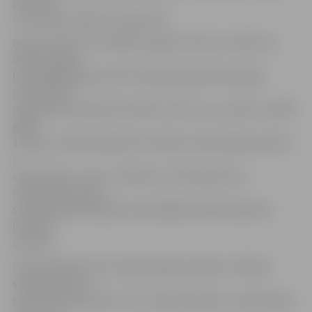
procenti
no slimības pabalstu kopskaita.
Ņemot vērā to, ka VDEĀK sniegto atzinumu skaits par
darbnespējas
lapu pagarināšanu pēc 26 nedēļu ilga darbnespējas
perioda tiek
prognozēts salīdzinoši neliels, kā arī to, ka, sākot ar 2009.
gada
1. jūliju, slimības pabalsta izmaksas maksimālais periods
ir
samazināts uz pusi, noteikumu īstenošana tiks
nodrošināta valsts
sociālās apdrošināšanas speciālajā budžetā piešķirto
līdzekļu
ietvaros.
Par pirmajām desmit darbnespējas dienām cilvēkam
slimības naudu
maksā darba devējs. Pirmo slimošanas dienu neapmaksā,