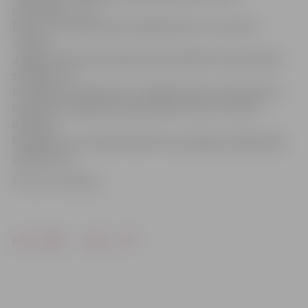
informāciju – visi
līgumi ir atrodami katras mājas lietā, un to var ērti
uzzināt
Jelgavas Nekustamā īpašuma pārvaldes informatīvajā
sistēmā, kur,
lietotājs autorizējoties virtuālajā vidē sev ērtā laikā var
iepazīties ar līguma nosacījumiem. Līdz ar to katrs
dzīvokļa
īpašnieks var uzzināt konkrēti savas mājas vecākā darba
pienākumus.
Foto: no JV arhīva
Drukāt
Dalīties