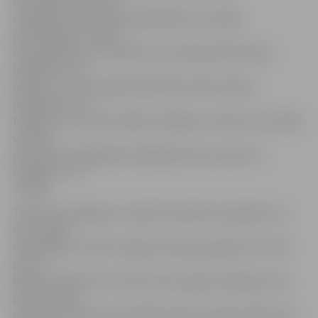
kontaktpersona ir kā
vidutājs starp dzīvokļu īpašniekiem un mājas
pārvaldnieku. «Kādi ir
viņa pienākumi un tiesības, to nosaka paši dzīvokļu
īpašnieki, viņu
ievēlot, un katra māja individuāli izvērtē, kādus
pienākumus un
tiesības uztic savam mājas vecākajam. Jāatceras, ka māju
vecākie
par saviem sniegtajiem pakalpojumiem saņem arī
atlīdzību,» tā
J.Vidžis.
Tātad nav iespējams uzskaitīt konkrētus pienākumus,
kas ir mājas
vecākajiem, jo katras mājas dzīvokļu īpašnieki var lemt
par to,
kādus pienākumus uzticēt savas mājas vecākajam, kas
pēc tam tiek
nostiprināti līgumā. Visbiežāk mājas vecākā pienākumos