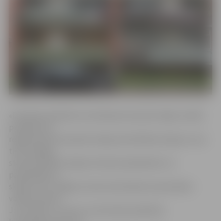
«Dzīvokļu īpašnieku kontaktpersonas jeb mājas vecākā
pienākumus
reglamentē dzīvojamās mājas pārvaldīšanas līgums, kas
tiek noslēgts
starp konkrētās mājas dzīvokļu īpašniekiem un
pārvaldnieku,»
skaidro SIA «Jelgavas nekustamā īpašuma pārvalde»
valdes loceklis
Juris Vidžis, uzsverot, ka dzīvokļu īpašnieku