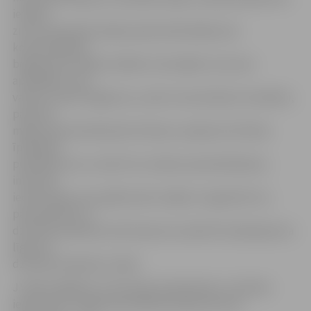
ietilpst
ziņot dzīvojamās mājas apsaimniekotājam par
konstatētajiem
bojājumiem mājā vai kādā no tās daļām vai arī par
apstākļiem, kas
varētu izraisīt bojājumus, sekot remontdarbu kvalitātei,
pārzināt
mājas apsaimniekošanas finanses, apkopot dzīvokļu
īpašnieku
priekšlikumus un darīt tos zināmus pārvaldniekam,
informēt
iedzīvotājus par pasākumiem mājā un organizēt tos,
pamatojoties uz
dzīvokļu īpašnieku pilnvarojumu parakstīt pakalpojuma
līgumus
dzīvokļu īpašnieku vārdā.
J.Vidžis atgādina, ka dzīvokļu īpašniekiem ir tiesības
iepazīties ar mājas pārvaldīšanas līgumā esošo