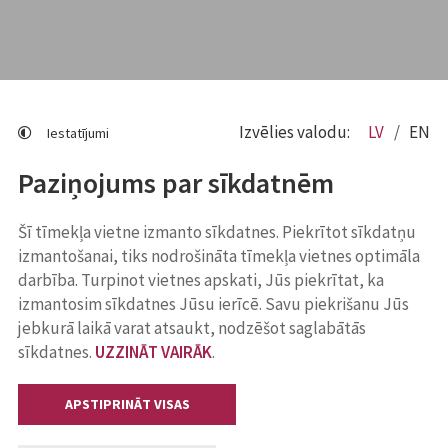
Izvēlies valodu:
LV
EN
Iestatījumi
Paziņojums par sīkdatnēm
Šī tīmekļa vietne izmanto sīkdatnes. Piekrītot sīkdatņu
izmantošanai, tiks nodrošināta tīmekļa vietnes optimāla
darbība. Turpinot vietnes apskati, Jūs piekrītat, ka
izmantosim sīkdatnes Jūsu ierīcē. Savu piekrišanu Jūs
jebkurā laikā varat atsaukt, nodzēšot saglabātās
sīkdatnes.
UZZINĀT VAIRĀK
.
APSTIPRINĀT VISAS