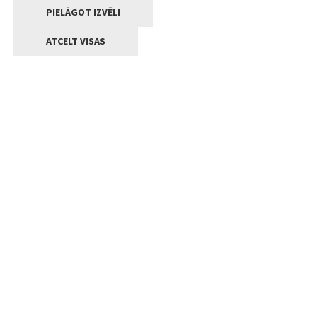
PIELĀGOT IZVĒLI
ATCELT VISAS
Kontakti
Jelgavas valstpilsētas pašvaldība
Lielā iela 11, Jelgava, LV-3001
+371 63005522
pasts@jelgava.lv
Klientu apkalpošana