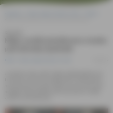
Sākumlapa
Portāla “Jelgavas Vēstnesis” arhīvs
Pilsētā
Mājas vecākā pienākumus nosaka paši dzīvokļu īpašnieki
Klausīties
Mājas vecākā pienākumus nosaka
paši dzīvokļu īpašnieki
24/02/2017
Pilsētā
Portāla “Jelgavas Vēstnesis” arhīvs
«Uzrakstiet, lūdzu, kādi ir mājas vecākā pienākumi, lai
tas beidzot visiem būtu pilnīgi skaidrs! Citādi absolūti
nav saprotams, kas viņam ir jādara un par ko mēs viņam
maksājam. Kādu atbildību mēs varam prasīt no mājas
vecākā?» jautā Aleksandrs.