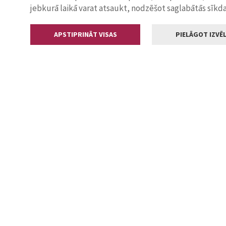
jebkurā laikā varat atsaukt, nodzēšot saglabātās sīkd
APSTIPRINĀT VISAS
PIELĀGOT IZVĒL
Kontakti
Jelgavas valstp
Lielā iela 11
+371 630055
pasts@jelga