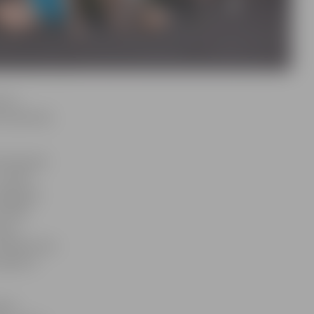
s no
s maratonā,
es Eduards
startēt
tegorijā
 vēlas
iju.
ealizēt savu
sapnis ir
ā no