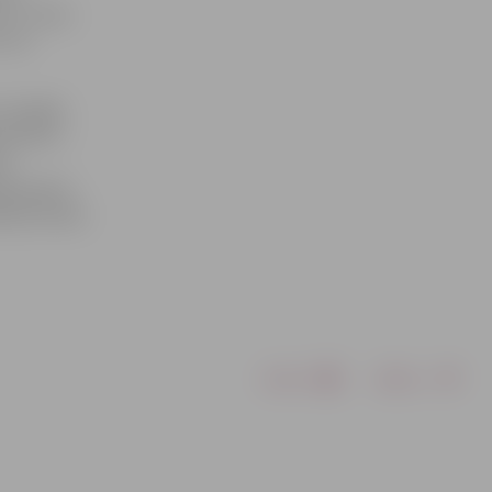
vs»). Savu
 vai
r iespēja
ektīviem –
as
īgi saņems
balsta fonds
Drukāt
Dalīties