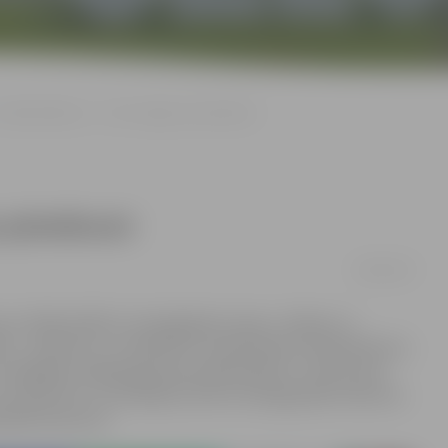
«Maksimālistos» – četri Jelgavas pieteikumi
 pieteikumi
04/03/2017
rsa «Maksimālisti» iesniegtajiem sapņu, vēlmju un
ds», «Ģimene» un «Kolektīvs» kopā saņemti 76 pieteikumi,
ir iespējams mājaslapā www.maksimalisti.lv Tieši tautas
ī «Grand Prix» uzvarētājus katrā no kategorijām konkursa
lībai konkursā.