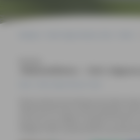
Sākumlapa
Portāla “Jelgavas Vēstnesis” arhīvs
Pilsētā
Klausīties
«Maksimālistos» – četri Jelgavas
Pilsētā
Portāla “Jelgavas Vēstnesis” arhīvs
Martā turpinās interneta balsojums par talantu konku
vajadzību pieteikumiem. Šomēnes kategorijās «Indivī
no tiem četri ir no Jelgavas. Par pieteikumiem balsot 
balsojums noteiks mēneša uzvarētājus 31. martā un ar
noslēgumā. Tāpat turpinās pieteikumu pieņemšana da