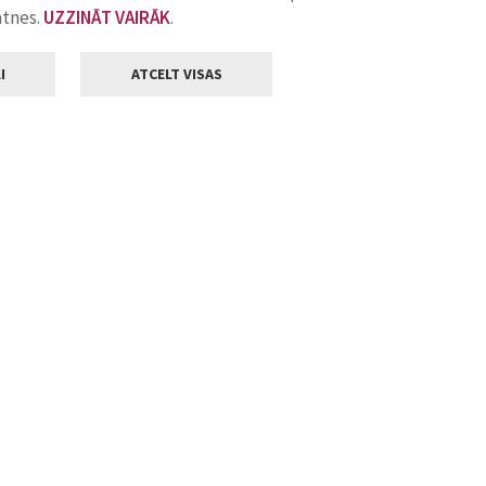
atnes.
UZZINĀT VAIRĀK
.
I
ATCELT VISAS
Klientu apkalpošana
ilsētas pašvaldība
Darba laiks
, Jelgava, LV-3001
Pirmdienās
8.00 - 18.00
Otrdienās
8.00 - 17.00
22
Trešdienās
8.00 - 17.00
va.lv
Ceturtdienās
8.00 - 17.00
Piektdienās
8.00 - 14.30