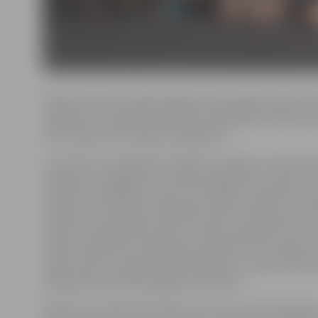
Mēneša atbalstu šajā kategorijā vēlas iegūt Māris Ozol
Jelgavas, kura ģimenes sapnis ir piedalīties skriešana
kā arī atjaunot skriešanas ekipējumu.
«Grand Prix» kategorijā «Indivīds» šomēnes ir pieteici
Sproģis no Jelgavas, kurš vēlas piepildīt savu sapni – 
skūteru sacensībās «Polini Cup» Itālijā. «Grand Prix» ka
«Ģimene» ir pieteikusies Baiba Ozola no Jelgavas, kura
īstenot savas ģimenes sapni – doties ceļojumā uz Franc
Tāpat «Grand Prix» kategorijā «Kolektīvi» par iespēju r
sapni cīnās arī Jelgavas 4. vidusskolas 5. c klase, kuras 
slēpošanas inventāra iegāde visai klasei.
Balsot par saviem favorītiem var vienu reizi dienā katr