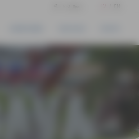
LV
EN
Iestatījumi
UZŅĒMĒJDARBĪBA
PAKALPOJUMI
KONTAKTI