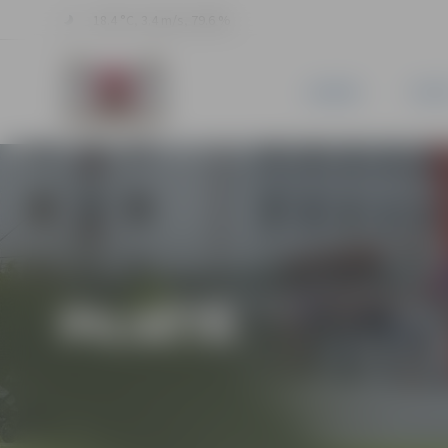
18.4 °C, 3.4 m/s, 79.6 %
JAUNUMI
PILSĒ
PILSĒTĀ