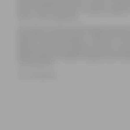
konkursa kategorijām («Indivīds», «Ģimene», «Kolektī
balsi var atdot ar sociālo tīklu – Facebook, Draugiem.lv
Twitter – kontu starpniecību.
Katru mēnesi no 1.februāra līdz 29.jūnijam indivīdiem i
iegūt 500 eiro atbalstu, ģimenēm – 1000 eiro, bet kol
1500 eiro. Savukārt, pretendējot uz «Grand Prix», katr
kategorijas uzvarētāji ar augstāko balsu skaitu attiec
1000 eiro, 2000 eiro un 3000 eiro. Kopējais konkursa at
ir 22 tūkstoši eiro.
Foto: maximalisti.lv