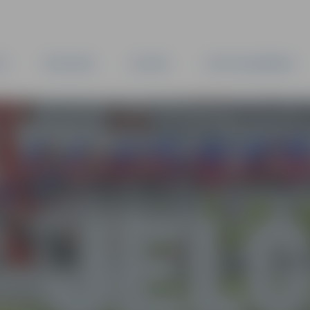
TA
PAŠVALDĪBA
IESTĀDES
KAPITĀLSABIEDRĪBAS