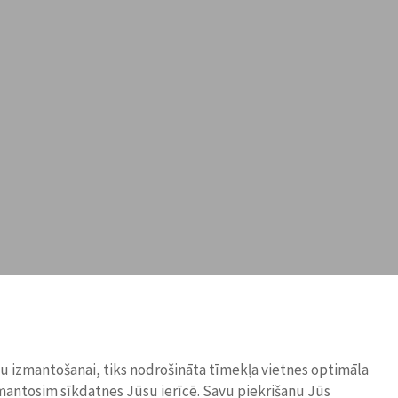
ņu izmantošanai, tiks nodrošināta tīmekļa vietnes optimāla
zmantosim sīkdatnes Jūsu ierīcē. Savu piekrišanu Jūs