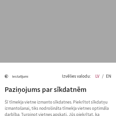
Izvēlies valodu:
LV
EN
Iestatījumi
Paziņojums par sīkdatnēm
Šī tīmekļa vietne izmanto sīkdatnes. Piekrītot sīkdatņu
izmantošanai, tiks nodrošināta tīmekļa vietnes optimāla
darbība. Turpinot vietnes apskati, Jūs piekrītat, ka