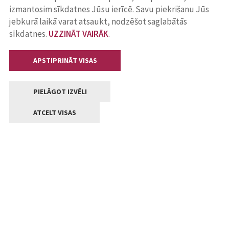
izmantosim sīkdatnes Jūsu ierīcē. Savu piekrišanu Jūs
jebkurā laikā varat atsaukt, nodzēšot saglabātās
sīkdatnes.
UZZINĀT VAIRĀK
.
APSTIPRINĀT VISAS
PIELĀGOT IZVĒLI
ATCELT VISAS
Kontakti