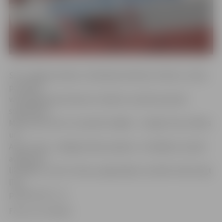
SIA «Jelgavas ūdens» tehniskais direktors Viktors Juhna
portālam
www.jelgavasvestnesis.lv skaidro, ka plīsis pievads
sūknētavai
Māras ielā. Līdz ar to piecām mājām – Lielajā, Puķu, Māras
un
Asteru ielā – atslēgta ūdens padeve. «Strādāsim, kamēr
avārija tiks
likvidēta,» sola V.Juhna, prognozējot, ka darbi varētu ilgt
līdz
pulksten 20 – 21.
Foto: no JV arhīva