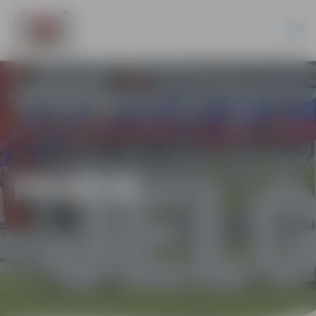
PILSĒTĀ