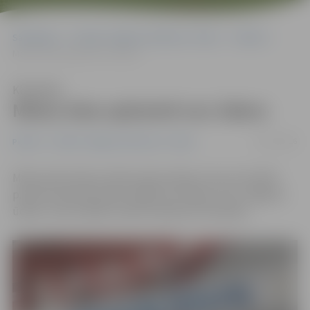
Sākumlapa
Portāla “Jelgavas Vēstnesis” arhīvs
Pilsētā
Māras ielas apkaimē nav ūdens
Klausīties
Māras ielas apkaimē nav ūdens
05/12/2016
Pilsētā
Portāla “Jelgavas Vēstnesis” arhīvs
Māras ielā notikusi ūdensvada avārija, kuras rezultātā
piecām daudzdzīvokļu mājām nav ūdens. SIA «Jelgavas
ūdens» sola strādāt, kamēr avārija tiks likvidēta.