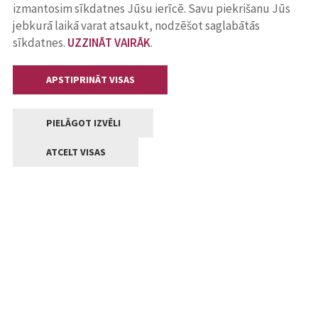
izmantosim sīkdatnes Jūsu ierīcē. Savu piekrišanu Jūs
jebkurā laikā varat atsaukt, nodzēšot saglabātās
sīkdatnes.
UZZINĀT VAIRĀK
.
APSTIPRINĀT VISAS
PIELĀGOT IZVĒLI
ATCELT VISAS
Kontakti
Jelgavas valstpilsētas pašvaldība