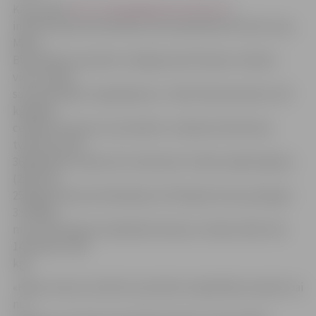
Kā portālu
http://www.jelgavasvestnesis.lv/
informē Sporta attīstības centra pārstāve Kristīne Lūse,
Māris
Blumfelds sacensību trešajā posmā Preiļos izcīnīja 9.
vietu. Atlēti
sacentās šādos vingrinājumos: JS&S Ūdensmeistars 125
kg baļķa
celšana; Vivacolor automašīnu turēšana (Herkulesa
tvēriens); G4S
360 kg nēšu nešana 25 m distancē; Triobet spēka kāpnes
(200, 225,
250 kg); Elsana kombinācija (2×125 kg fermera pastaiga +
3×100 kg
mucu kraušana); Swedbank akmeņu celšana (100, 120,
140, 160 un 180
kg).
«Kā jau ierasts, katrā šo sacensību etapā kāds sasniedz vai
nu