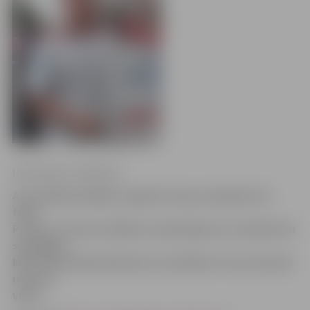
Ilze Knusle-Jankevica
Aizvadītajā nedēļas nogalē Latvijas stiprākie vīri
tikās
Preiļos, lai sešos dažādos vingrinājumos noskaidrotu
spēcīgāko.
Mūsu Māris Blumfelds pēc aizvadītiem trim posmiem
ieņem 8.
vietu.