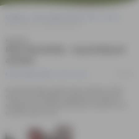
Sākumlapa
Portāla “Jelgavas Vēstnesis” arhīvs
Sports
Māris Blumfelds – kopvērtējumā astotais
Klausīties
Māris Blumfelds – kopvērtējumā
astotais
20/07/2009
Portāla “Jelgavas Vēstnesis” arhīvs
Sports
Aizvadītajā nedēļas nogalē Latvijas stiprākie vīri tikās
Preiļos, lai sešos dažādos vingrinājumos noskaidrotu
spēcīgāko. Mūsu Māris Blumfelds pēc aizvadītiem trim
posmiem ieņem 8. vietu.