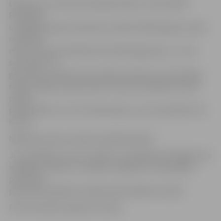
Latvijas, vai vismaz personīgo rekordu. Šoreiz Māris
Rozentāls
uzrādīja pasaules rekorda rezultātu 360 kilogramu nēšu
nešanā 25
metru distancē atlētiem līdz 105 kilogramiem – 15,13
sekundes. Tas
gan netiks uzskatīts par oficiālu rekordu, jo sacensības
nekontrolēja starptautiskie tiesneši. Oficiālais rekords
pieder
pašam Mārim un ir 15,70 sekundes,» par sacensībām teic
K.Lūse.
Nākamais posms notiks 25. jūlijā Gulbenē.
Jau rakstījām, ka no 27. jūlija to, kā spēkavīriem gājis, būs
iespējams redzēt TV ekrānos. Spēkavīru čempionāta
posmi tiks
pārraidīti kanālā LNT tādā secībā, kādā tie notiek.
Foto: No kluba «Apolons» arhīva