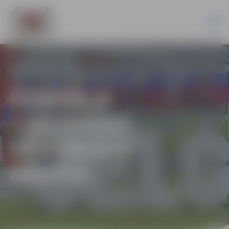
PORTĀLA
“JELGAVAS
VĒSTNESIS”
ARHĪVS