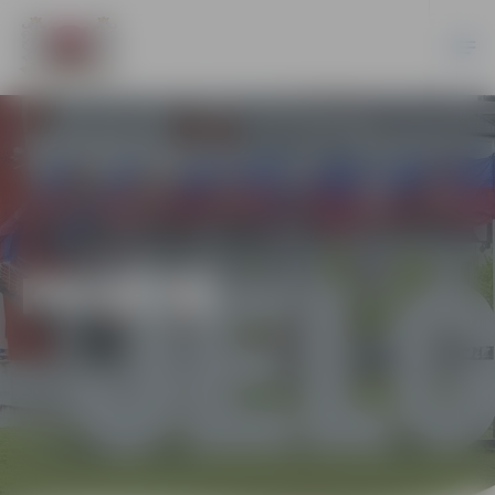
PILSĒTĀ