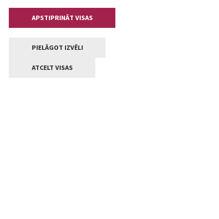
APSTIPRINĀT VISAS
PIELĀGOT IZVĒLI
ATCELT VISAS
Kontakti
Jelgavas valstpilsētas pašvaldība
Lielā iela 11, Jelgava, LV-3001
+371 63005522