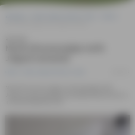
Sākumlapa
Portāla “Jelgavas Vēstnesis” arhīvs
Pilsētā
Martā siltumenerģijas tarifs Jelgavā nemainās
Klausīties
Martā siltumenerģijas tarifs
Jelgavā nemainās
14/03/2017
Pilsētā
Portāla “Jelgavas Vēstnesis” arhīvs
Martā SIA «Fortum Jelgava» siltumenerģijas tarifs
Jelgavas pilsētā saglabājas iepriekšējā mēneša līmenī un
ir 52,39 EUR/MWh bez PVN.