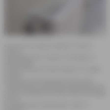
Uzņēmuma komunikācijas vadītāja Guntra Matisa
skaidro, ka
Jelgavā kā galvenais kurināmais siltumenerģijas un
elektroenerģijas
ražošanai tiek izmantota koksnes šķelda, kas visu gadu
nodrošina
nepieciešamo siltumenerģijas bāzes slodzi, tomēr
maksimumslodzes nodrošināšanai aukstākās dienās tiek
izmantotas dabasgāzes katlumājas. Tādēļ siltumenerģijas
tarifs, lai
arī mazākā apmērā, tomēr joprojām ir saistīts ar