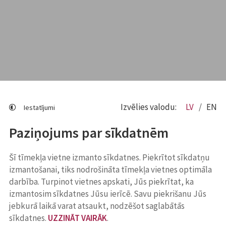
Izvēlies valodu:
LV
EN
Iestatījumi
Paziņojums par sīkdatnēm
Šī tīmekļa vietne izmanto sīkdatnes. Piekrītot sīkdatņu
izmantošanai, tiks nodrošināta tīmekļa vietnes optimāla
darbība. Turpinot vietnes apskati, Jūs piekrītat, ka
izmantosim sīkdatnes Jūsu ierīcē. Savu piekrišanu Jūs
jebkurā laikā varat atsaukt, nodzēšot saglabātās
sīkdatnes.
UZZINĀT VAIRĀK
.