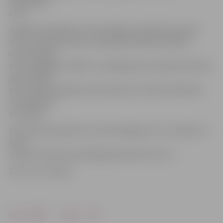
dabasgāzes
cenu.
Iespēja vienlīdzīgi siltumenerģijas ražošanā izmantot
divus kurināmā veidus ievērojami palielina pilsētas
centralizētās
siltumapgādes drošību un pakalpojuma nepārtrauktību,
ļaujot viegli
pēc nepieciešamības mainīt apkures veidu atkarībā no
izmantojamā
kurināmā.
Par faktiski piemēroto siltumenerģijas cenu uzņēmums
katru
mēnesi informē savā mājaslapā www.fortum.lv.
Foto: no JV arhīva
Drukāt
Dalīties