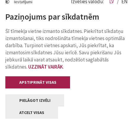
Izvēlies valodu:
LV
EN
Iestatījumi
Paziņojums par sīkdatnēm
Šī tīmekļa vietne izmanto sīkdatnes. Piekrītot sīkdatņu
izmantošanai, tiks nodrošināta tīmekļa vietnes optimāla
darbība. Turpinot vietnes apskati, Jūs piekrītat, ka
izmantosim sīkdatnes Jūsu ierīcē. Savu piekrišanu Jūs
jebkurā laikā varat atsaukt, nodzēšot saglabātās
sīkdatnes.
UZZINĀT VAIRĀK
.
APSTIPRINĀT VISAS
PIELĀGOT IZVĒLI
ATCELT VISAS