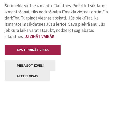
Šī tīmekļa vietne izmanto sīkdatnes. Piekrītot sīkdatņu
izmantošanai, tiks nodrošināta tīmekļa vietnes optimāla
darbība. Turpinot vietnes apskati, Jūs piekrītat, ka
izmantosim sīkdatnes Jūsu ierīcē. Savu piekrišanu Jūs
jebkurā laikā varat atsaukt, nodzēšot saglabātās
sīkdatnes.
UZZINĀT VAIRĀK
.
APSTIPRINĀT VISAS
PIELĀGOT IZVĒLI
ATCELT VISAS