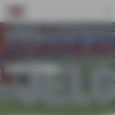
IZGLĪTĪBA