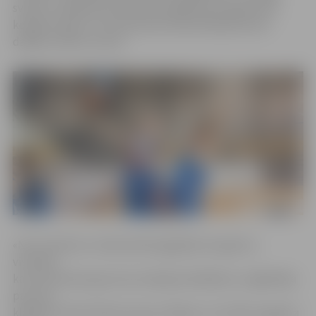
svētku svinēšana pirmsskolas izglītības iestādē vairo
kopības sajūtu un interesantā veidā atklāj bērniem
dažādu svētku nozīmi.
«No rīta bērnus tradicionāli sagaidīja īsts gailis ar
vistiņām,
kas visas dienas garumā, skanīgi dziedādams, atgādināja
par savu
klātbūtni. Bet folkloras kopa «Dālava» no Svētes pagasta