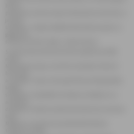
bērnus
pārsteidza ar kokles skaņām, Mārtiņdienas dziesmām un
jautrām
izdarībām – kopīgi izspēlējām Mārtiņdienas pasaku un
gājām šiem
svētkiem veltītās rotaļās,» norāda S.Viļuma.
Savukārt pēcpusdienā pirmskolas izglītības iestādē
notika
Mārtiņdienas tirgus, kurā aktīvi iesaistījās trīsdesmit
bērni kopā
ar vecākiem. Tirgus norises gaitā žūrija vērtēja gardāko,
labāko,
skaistāko un oriģinālāko kulinārijas izstrādājumu vai
amatnieku
darinājumu. Pasākuma īpašā viešņa bija latvju saimniece
Ināra
Mālkalne, kura bērniem pastāstīja Mārtiņdienas
ticējumus, cienāja