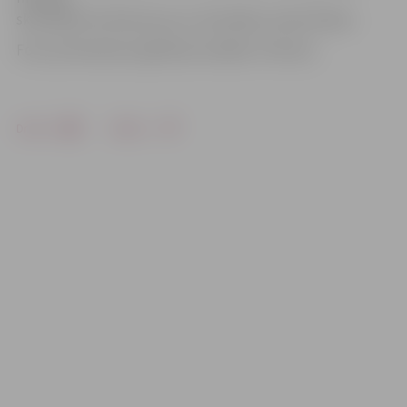
skolotāja Ilze Derkusova un metodiķe Janīna Piļuka.
Foto: pirmsskolas izglītības iestādes «Pūčuks»
Drukāt
Dalīties