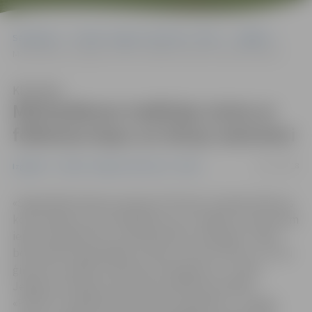
Sākumlapa
Portāla “Jelgavas Vēstnesis” arhīvs
Izglītība
Mārtiņdienas tradīcijas izzina ar folkloras kopu un latvju saimnieci
Klausīties
Mārtiņdienas tradīcijas izzina ar
folkloras kopu un latvju saimnieci
09/11/2018
Izglītība
Portāla “Jelgavas Vēstnesis” arhīvs
«Šogad Mārtiņdienas ieskaņā «Pūčukā» viesojās folkloras
kopa «Dālava, kuras dalībnieki caur rotaļām un dziesmām
iepazīstināja bērnus ar Mārtiņdienas tradīcijām. Tāpat
bērnudārzā organizējām tirdziņu, aicinot bērnus un viņu
ģimenes sarūpēt tematiskus darinājumus,» stāsta
Jelgavas privātās pirmsskolas izglītības iestādes
«Pūčuks» vadītāja Sanita Viļuma, papildinot – kopīga