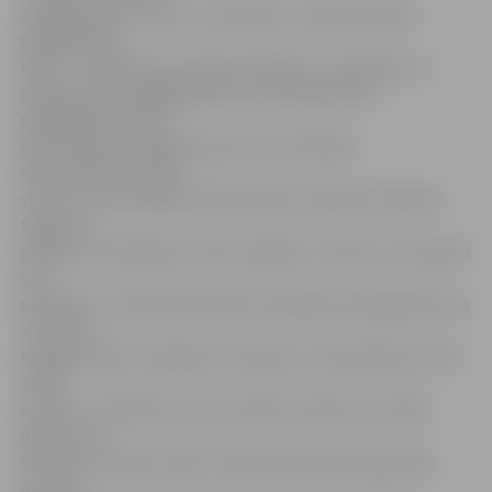
ar gaiļa buljonu, sieru un zāļu tēju. «Tirgū bija plašs
piedāvājuma
klāsts – rokdarbi ar Latvijas simboliku, rotaslietas un
piespraudes, bagātīgs sāļu un saldu gardumu
piedāvājums. Katra
ģimene bija parūpējusies par sava stendiņa
noformējumu, īpašu
stāstu un pat akcijām. Bērni kopā ar vecākiem mācījās
tirgoties,
pārdot, būt laipniem, teikt «paldies», «lūdzu» un iesaiņot
savu
produktu,» stāsta bērnudārza vadītāja. Viņa papildina, ka
«Pūčukā»
kopīga svētku svinēšana ir tradīcija – bērnudārzā svin arī
valsts
svētkus, «Pūčukam» ir savs talantu konkurss, Teātra
dienas, pat
Dziesmu un Deju svētki. Svētkus bērniem organizēja
mūzikas