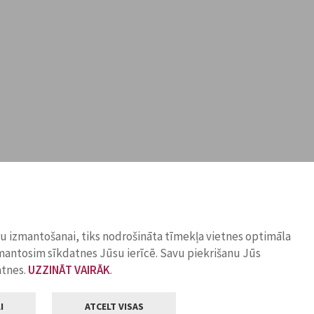
ņu izmantošanai, tiks nodrošināta tīmekļa vietnes optimāla
zmantosim sīkdatnes Jūsu ierīcē. Savu piekrišanu Jūs
atnes.
UZZINĀT VAIRĀK
.
I
ATCELT VISAS