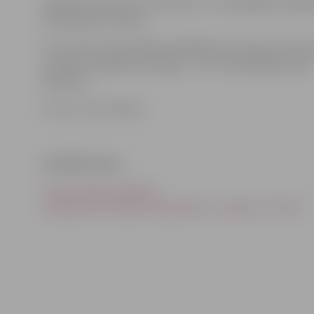
Spēlē par trešo vietu «Dinamo» ar 4:7 piekāpās Sankt
komandai HK «Piķer».
Par turnīra rezultatīvāko spēlētāju tika atzīts mūsu D
Ločmelis. Labākais vārtsargs – arī JLSS spēlētājs Luka
Bukatovs.
Foto: no JLSS arhīva
Saistītās ziņas
Ledus skolas jaunajiem
hokejistiem Latvijas čempionātā – sudrabs (+ FOTO)