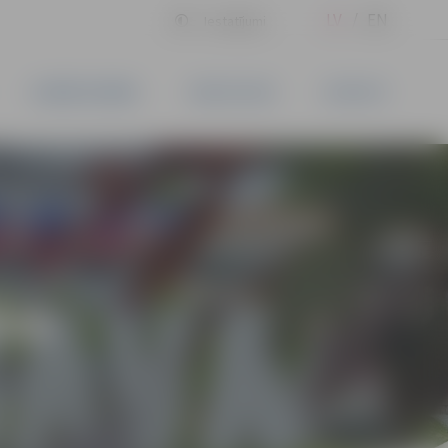
LV
EN
Iestatījumi
UZŅĒMĒJDARBĪBA
PAKALPOJUMI
KONTAKTI
ĪVS