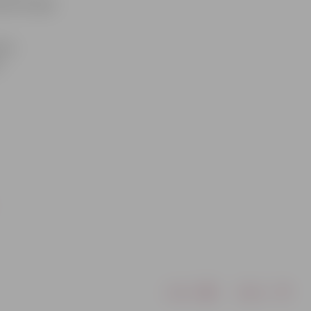
pēterburgas
ans
s
Drukāt
Dalīties