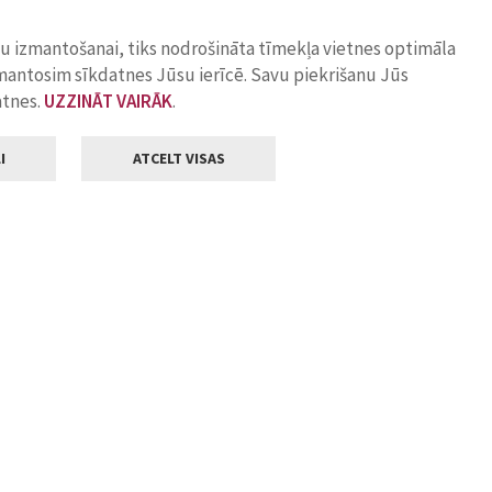
ņu izmantošanai, tiks nodrošināta tīmekļa vietnes optimāla
zmantosim sīkdatnes Jūsu ierīcē. Savu piekrišanu Jūs
atnes.
UZZINĀT VAIRĀK
.
I
ATCELT VISAS
Klientu apkalpošana
ilsētas pašvaldība
Darba laiks
, Jelgava, LV-3001
Pirmdienās
8.00 - 18.00
Otrdienās
8.00 - 17.00
22
Trešdienās
8.00 - 17.00
va.lv
Ceturtdienās
8.00 - 17.00