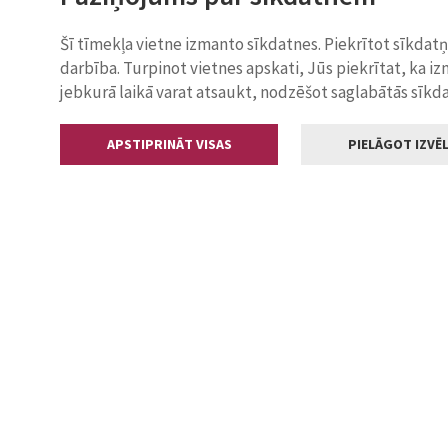
Šī tīmekļa vietne izmanto sīkdatnes. Piekrītot sīkdat
darbība. Turpinot vietnes apskati, Jūs piekrītat, ka i
jebkurā laikā varat atsaukt, nodzēšot saglabātās sīkd
APSTIPRINĀT VISAS
PIELĀGOT IZVĒL
Kontakti
Jelgavas valstp
Lielā iela 11
+371 630055
pasts@jelga