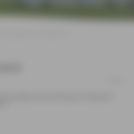
Mazie hokejisti uzvar sacensībās Narvā
 Narvā
15/04/2014
da piedalījās starptautiskā hokeja turnīrā Igaunijas
ļas.