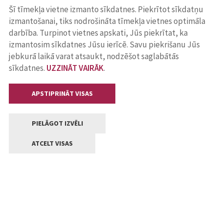
Šī tīmekļa vietne izmanto sīkdatnes. Piekrītot sīkdatņu
izmantošanai, tiks nodrošināta tīmekļa vietnes optimāla
darbība. Turpinot vietnes apskati, Jūs piekrītat, ka
izmantosim sīkdatnes Jūsu ierīcē. Savu piekrišanu Jūs
jebkurā laikā varat atsaukt, nodzēšot saglabātās
sīkdatnes.
UZZINĀT VAIRĀK
.
APSTIPRINĀT VISAS
PIELĀGOT IZVĒLI
ATCELT VISAS