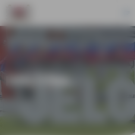
IZGLĪTĪBA