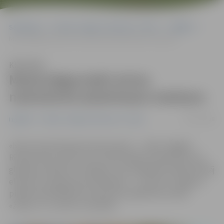
Sākumlapa
Portāla “Jelgavas Vēstnesis” arhīvs
Izglītība
Mazie jelgavnieki aicina neizmantot plastmasas maisiņus
Klausīties
Mazie jelgavnieki aicina
neizmantot plastmasas maisiņus
01/11/2018
Izglītība
Portāla “Jelgavas Vēstnesis” arhīvs
«Nē vienreizlietojamai plastmasai!» – tāda ir šāgada
Rīcības dienu tēma, ko ar mērķi izglītot sabiedrību par
globālu problēmu risināšanu caur dažādām akcijām atklāj
ekoskolu programmas dalībnieki – to vidū arī Jelgavas
pilsētas pašvaldības pirmsskolas izglītības iestāžu
«Zīļuks» un «Lācītis» audzēkņi.