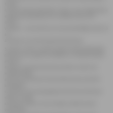
tas tiks
izvietots pilsētas bibliotēkā. «Zīļuks» aicina Jelgavniekus
rūpēties par apkārtējo vidi un labākais veids, kā to
izdarīt,
viņuprāt, – mest atkritumus tiem paredzētājās vietās, kā
arī
atteikties no vienreizlietojamās plastmasas.
Savukārt «Lācīša» audzēkņi papildu dalībai izglītojošās
darbnīcās, kuru gaitā viņi mācījās no t-krekliem darināt
auduma
maisiņus, placināt plastmasas pudeles un šķirot tās
iestādē esošajā
atkritumu konteinerā, devās pilsētas ielās, pievēršot
sabiedrības
uzmanību arvien pieaugošajam plastmasas patēriņam.
«Bērni uzrunāja
sastaptos cilvēkus, aicinot iespēju robežās neņemt
vienreizējos