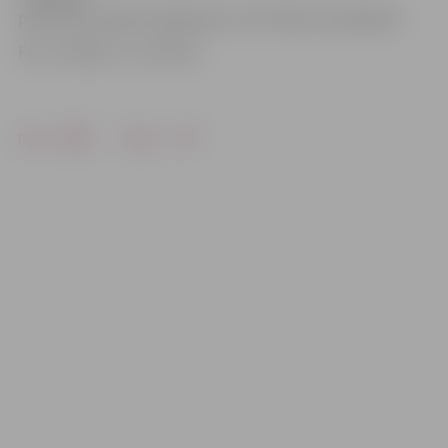
piemēram, papīra iepakojumu, bet tāds nav pieejams.
Foto: «Zīļuks» un «Lācītis»
Drukāt
Dalīties