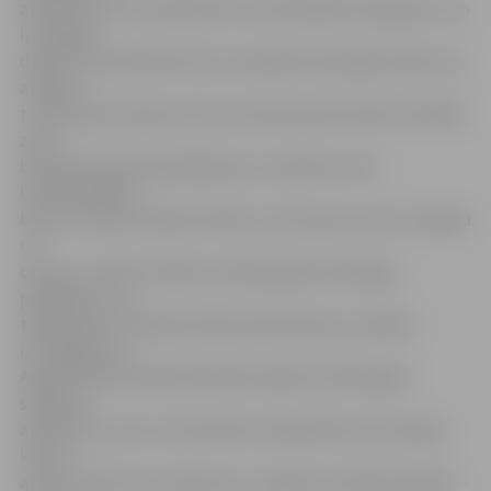
atkritumus tur neatradīsim, bet diemžēl secinājām, ka to
ir diezgan
daudz. Visvairāk atkritumu atradām tieši tajās vietās, kas
atrodas
tuvāk ūdens malai, kā arī aiz dzelzceļa tilta. Bet vistīrākā
zona
bija īpaši ierīkotā peldēšanas un atpūtas vieta.
Interesantākie
bērnu atradumi bija skuveklis, zobu pasta, kurpe, vējjaka
un
cepure,» stāsta «Zīļuka» skolotāja Aija Freiberga,
papildinot, ka
tāpat bērni atrada ļoti daudz plastmasas un plēves
izstrādājumu,
Atgriežoties bērnudārzā bērni kopā ar skolotājiem
sašķiroja
atkritumus, bet, lai informētu sabiedrību par Lielupes
krastā
atrasto atkritumu daudzumu, plānots izveidot plakātu –