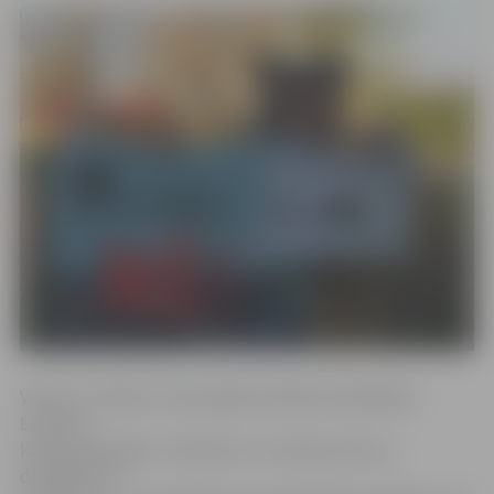
Viena no «Zīļuka» īstenotajām akcijām šonedēļ bija
Lielupes
krasta sakopšana. «Dodoties uz Lielupes krastu,
domājām, ka