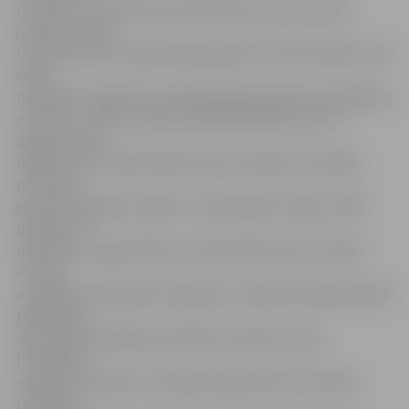
maisiņus un domāt par alternatīvām, jo mūsu meži,
jūrmala, pļavas
un ūdeņi arvien vairāk tiek piesārņoti ar atkritumiem, kas
dabā
nesadalās. Tāpat bērni dāvināja jelgavniekiem bioloģiskos
maisiņus,» stāsta «Lācīša» ekokoordinatore Santa
Zgrunda. Bet,
iepērkoties tuvējā veikalā, bērni secināja, ka vairākas
produktu
grupas iespējams nopirkt, neizmantojot maisiņu. Šādi
produkti ir,
piemēram, augļi, dārzeņi, saimniecības preces. Tāpat
«Lācīša»
audzēkņi nonāca pie secinājuma, ka šobrīd veikalā netiek
piedāvātas
alternatīvas iespējas, piemēram, papīra turzas,
bioloģiskie
maisiņi. Arī daudzi uzrunātie pircēji atzina, ka varētu
izvēlēties,