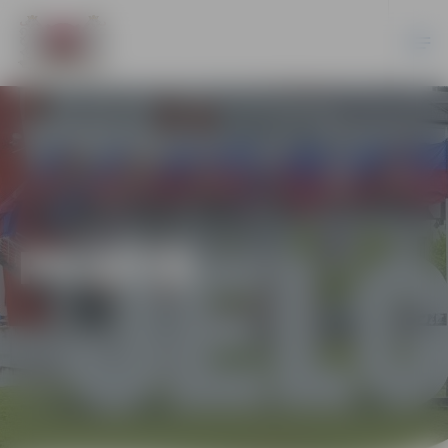
PILSĒTĀ