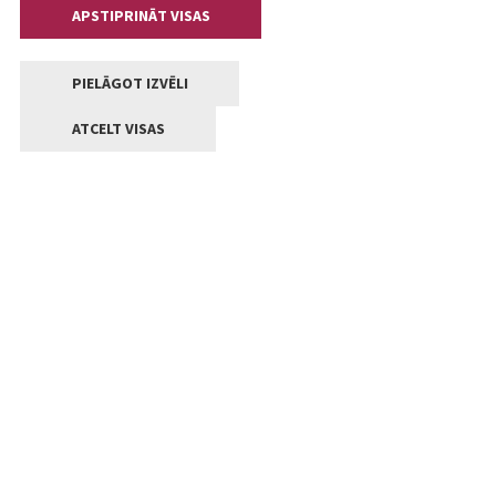
APSTIPRINĀT VISAS
PIELĀGOT IZVĒLI
ATCELT VISAS
Kontakti
Jelgavas valstpilsētas pašvaldība
Lielā iela 11, Jelgava, LV-3001
+371 63005522
pasts@jelgava.lv