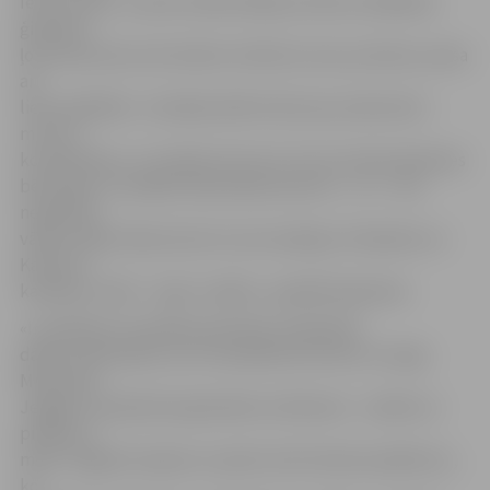
Ieva un Arvis. Jaunie vecāki atklāj, ka dvīņu ienākšana
ģimenē ir
ļoti satraucošs, bet skaists notikums, kas, protams, prasa
arī
lielu atbildību. «Vecākais dēls Kristers jau sāk skriet –
mums ir
ko darboties,» ar smaidu teic Ieva. Tas, ka visiem ģimenes
bērniņiem ir vienāds vārda sākuma burts – «k» – nav
nejaušība –
vārdi ar šādu sākuma burtu esot spēcīgi. «Elizabete un
Katrīna ir
karalieņu vārdi – tajos ir spēks,» papildina ģimene.
«Ir patīkami, ka pilsēta pasniedz simbolisku
dāvanu bērniņiem, kuri turpmāk šeit dzīvos un augs.
Mūsuprāt,
Jelgava ir piemērota ģimenēm ar bērniem – netālu no
pilsētas ir
meži, Jelgavā ir pļavas un parki, kā arī daudz pasākumu,
ko