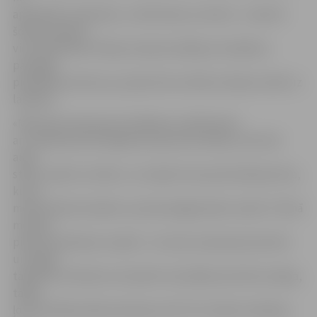
apmeklēt ar bērniem,» vērtē Zane un Artūrs – karotīti
šodien saņēma
viņu dēls Marks Hārvijs. Ģimene atklāj, ka Lieldienu
pastaigā
piedalās pirmoreiz, jo parasti šos svētkus dodas svinēt uz
laukiem.
«Mēs pieturamies pie tradīcijas, ka bērniņam
ar sudraba karotīti jāpiesit pie pirmā zobiņa, tad zobi
augs
stipri, skaisti un balti,» ar smaidu teic jaunā māmiņa Arta,
kuras
meitiņa Monta šodien uzņemta jelgavnieku saimē. «Pirmā
meitiņa
piedzima Olaines novadā – arī viņai ir piemiņas karotīte
un tagad
tāda būs arī Montai. Savukārt man šādas karotītes nebija,
tādēļ
ļoti novērtēju šādu piemiņas velti. Šī ir skaista tradīcija,