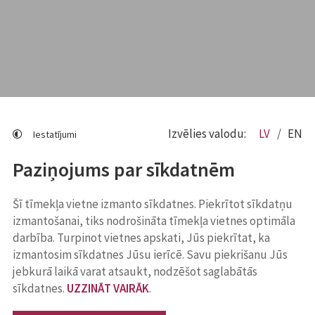
Izvēlies valodu:
LV
EN
Iestatījumi
Paziņojums par sīkdatnēm
Šī tīmekļa vietne izmanto sīkdatnes. Piekrītot sīkdatņu
izmantošanai, tiks nodrošināta tīmekļa vietnes optimāla
darbība. Turpinot vietnes apskati, Jūs piekrītat, ka
izmantosim sīkdatnes Jūsu ierīcē. Savu piekrišanu Jūs
jebkurā laikā varat atsaukt, nodzēšot saglabātās
sīkdatnes.
UZZINĀT VAIRĀK
.