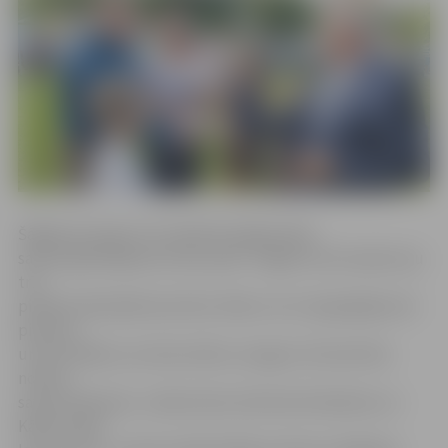
Šāgada pirmajos trīs mēnešos jelgavnieku
saimi papildināja divi dvīņu pāri. «Tagad mums kopā ir jau
trīs
pilsētas dāvinātās karotītes. Mēs ar vīru tās glabājam kā
piemiņu
un ļoti vēlētos, lai mūsu bērni, izaugot, šīs karotītes
nodotu
saviem bērniem,» stāsta dvīņu Katrīnas Elizabetes un
Kārļa vecāki