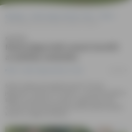
Sākumlapa
Portāla “Jelgavas Vēstnesis” arhīvs
Pilsētā
Mazie jelgavnieki saņem karotīti ar pilsētas simboliku
Klausīties
Mazie jelgavnieki saņem karotīti
ar pilsētas simboliku
21/04/2019
Pilsētā
Portāla “Jelgavas Vēstnesis” arhīvs
Šodien Jelgavas pils pagalmā sveikti 137 mazie
jelgavnieki – 66 zēni un 71 meitene –, kas dzimuši laikā no
šāgada 7. janvāra līdz 31. martam. Jelgavnieku saimē
uzņemtie mazuļi kā piederības simbolu pilsētai saņēma
karotīti ar Jelgavas simboliku.