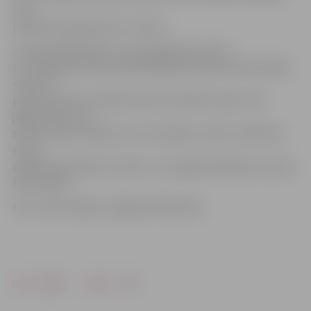
un ir
prieks šeit šodien būt,» tā Arta.
Jaunos jelgavniekus un viņu ģimenes sveica
arī Jelgavas domes priekšsēdētāja vietniece R.Vectirāne.
«Mums ir
patiess prieks un lepnums mūsu pulkā uzņemt 137
jelgavniekus. No
sirds sveicam vecākus un vecvecākus, vēlot, lai bērniņi
mūsu
pilsētā aug mīlēti un loloti,» uzrunājot klātesošos, sacīja
R.Vectirāne.
Foto: Ivars Veiliņš/«Jelgavas Vēstnesis»
Drukāt
Dalīties