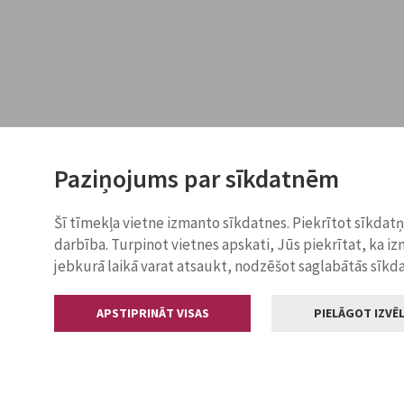
Paziņojums par sīkdatnēm
Šī tīmekļa vietne izmanto sīkdatnes. Piekrītot sīkdat
darbība. Turpinot vietnes apskati, Jūs piekrītat, ka i
jebkurā laikā varat atsaukt, nodzēšot saglabātās sīkd
APSTIPRINĀT VISAS
PIELĀGOT IZVĒL