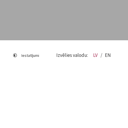
Izvēlies valodu:
LV
EN
Iestatījumi