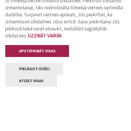
Šī tīmekļa vietne izmanto sīkdatnes. Piekrītot sīkdatņu
izmantošanai, tiks nodrošināta tīmekļa vietnes optimāla
darbība. Turpinot vietnes apskati, Jūs piekrītat, ka
izmantosim sīkdatnes Jūsu ierīcē. Savu piekrišanu Jūs
jebkurā laikā varat atsaukt, nodzēšot saglabātās
sīkdatnes.
UZZINĀT VAIRĀK
.
APSTIPRINĀT VISAS
PIELĀGOT IZVĒLI
ATCELT VISAS