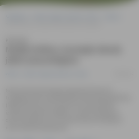
Sākumlapa
Portāla “Jelgavas Vēstnesis” arhīvs
Pilsētā
Mediķi brīdina: karstajās dienās jābūt piesardzīgiem
Klausīties
Mediķi brīdina: karstajās dienās
jābūt piesardzīgiem
06/08/2015
Pilsētā
Portāla “Jelgavas Vēstnesis” arhīvs
Ņemot vērā meteorologu prognozēto karstumu
tuvākajās dienās, Neatliekamās medicīniskās palīdzības
(NMP) dienests aicina neaizmirst par piesardzību:
izvēlēties atbilstošu apģērbu, uzņemt pietiekamā
daudzumā šķidrumu un censties dienas vidū ilgstoši
neuzturēties karstajā saulē.