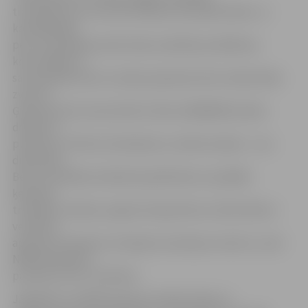
traucējumus un var būt bīstama cietušā dzīvībai. Ja
karstajā laikā
pēc uzturēšanās saulē rodas veselības problēmas,
konsultējies ar
savu ģimenes ārstu vai ārpus ģimenes ārstu darba laika
zvani uz
Ģimenes ārstu konsultatīvo tālruni 66016001 (darba
dienās no
pulksten 17 līdz 8, brīvdienās un svētku dienās – visu
diennakti).
Bet, ja veselības stāvoklis pasliktinās un parādās
ķermeņa
trīcēšana, drebuļi, augsta temperatūra, slikta dūša ar
vemšanu,
apziņas traucējumi, krampji vai samaņas zudums, zvani
NMP dienestam
pa tālruni 113!» tā I.Vītola.
Jāpiebilst, ka NMP dienesta veidoto klipu ar