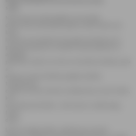
dienas vidū ilgstoši neuzturēties karstajā
saulē.
NMP dienesta mediķi atgādina, ka karstajās
dienās riskam īpaši pakļauti gados vecāki cilvēki; mazi
bērni,
īpaši tie, kuri jaunāki par vienu gadu; slimnieki, kuri ir
piesaistīti pie gultas un ikdienā ir spiesti paļauties uz
apkārtējo
palīdzību; cilvēki, kuri slimo ar hroniskām slimībām, īpaši
ar
elpceļu vai sirds slimībām, garīgās veselības
traucējumiem;
cilvēki, kuri lieto noteiktus medikamentus, kā arī cilvēki,
kuri
veic fiziskas aktivitātes – aktīvi sporto, strādā smagu,
fizisku
darbu.
Īpaši uzmanīgiem jābūt, rūpējoties par maziem