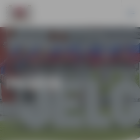
PILSĒTĀ