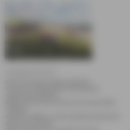
www.jelgavasvestnesis.lv
Ņemot vērā meteorologu prognozēto
karstumu tuvākajās dienās, Neatliekamās
medicīniskās palīdzības
(NMP) dienests aicina neaizmirst par piesardzību:
izvēlēties
atbilstošu apģērbu, uzņemt pietiekamā daudzumā
šķidrumu un censties