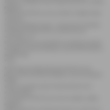
bērniem – jāraugās, lai bērns regulāri padzertos, nekādā
gadījumā
nedrīkst atstāt bērnus vienus mašīnā un slēgtās telpās.
Jāuzmana,
lai bērns nepārkarstu guļot – mazuļa ratiņi vai stāvošas
nevēdinātas mašīnas salons var pārvērsties par
«siltumnīcu», un
bērns pārkarsis var iet bojā. Bērns var pārkarst arī, guļot
smacīgās un karstās iekštelpās,» akcentē NMP dienesta
pārstāve Inga
Vītola.
NMP dienesta mediķi apkopojuši ieteikumus, kas
jāņem vērā karstā laikā: ja iespējams, neuzturies ilgstoši
atklātā
saulē un nestrādā, nesporto laikā, kad karstums ir
visintensīvākais
(no pulksten 11 līdz 15); velc cepuri un gaišas, vieglas,
elpojošas
drēbes, ieteicams no kokvilnas auduma, uz ielas turies