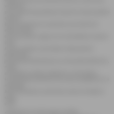
vairāk ēnas
pusē, paņem līdzi pietiekamu daudzumu ūdens; palielini
izdzertā
šķidruma daudzumu un padzeries, pirms sāk mocīt
slāpes. Pamīšus
dzer vēsu ūdeni ar augļu sulu vai minerālūdeni, dzeramo
ūdeni.
Atceries, alkohols, stipra kafija un tēja pastiprina
dehidratāciju
jeb ķermeņa atūdeņošanos; ja uz ielas paliek pārāk karsti,
meklē
atvēsinājumu veikalos, kafejnīcās un citās telpās ar
kondicionēšanas iekārtām; lieto saules aizsargkrēmus, lai
neapdegtu
āda; lai atvēsinātos, ej vēsā dušā, vannā vai norīvējies ar
slapju
dvieli!
«Pārkaršana var izraisīt smagus veselības