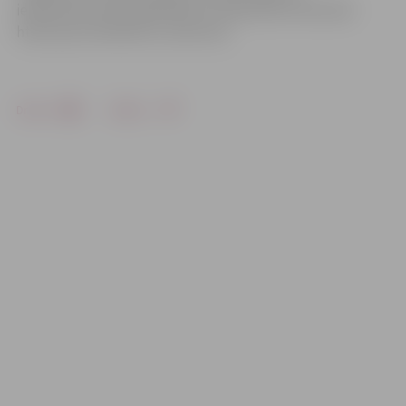
ieteikumiem karstajā laikā var noskatīties internetā:
http://ej.uz/ieteikumi_karstums
Drukāt
Dalīties