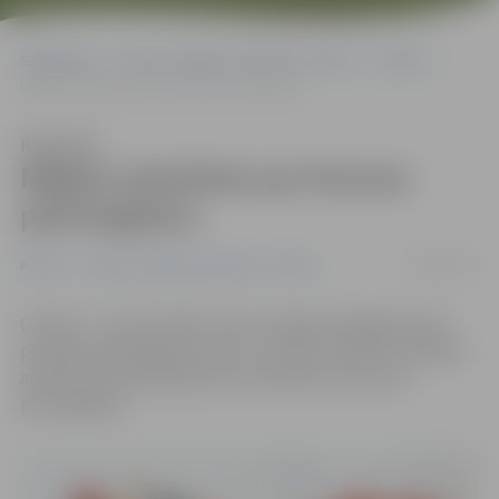
Sākumlapa
Portāla “Jelgavas Vēstnesis” arhīvs
Pilsētā
Mēģina atpirkties par ātruma pārsniegšanu
Klausīties
Mēģina atpirkties par ātruma
pārsniegšanu
08/03/2017
Pilsētā
Portāla “Jelgavas Vēstnesis” arhīvs
Otrdien, 7. martā, kāds vīrietis Jelgavā mēģināja iedot
policijas darbiniekam kukuli, lai viņam netiktu sastādīts
administratīvā pārkāpuma protokols par ātruma
pārsniegšanu.