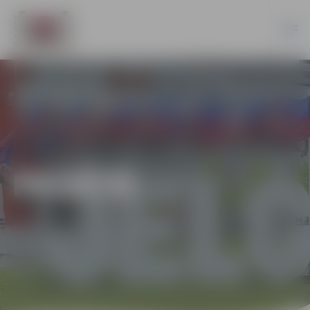
PILSĒTĀ