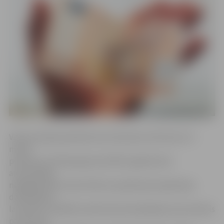
Valsts policijas pārstāve Ieva Sietniece informē, ka 7.
martā
pulksten 13.34 Aspazijas ielā 1957. gadā dzimis
autovadītājs
mēģināja iedot kukuli 50 eiro apmērā patruļpolicijas
darbiniekam,
lai netiktu sastādīts administratīvā pārkāpuma protokols
par ātruma