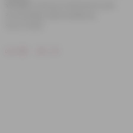
pārsniegšanu. Viņš brauca ar 76 kilometriem stundā.
Pret autovadītāju uzsākts kriminālprocess.
Foto: no JV arhīva
Drukāt
Dalīties