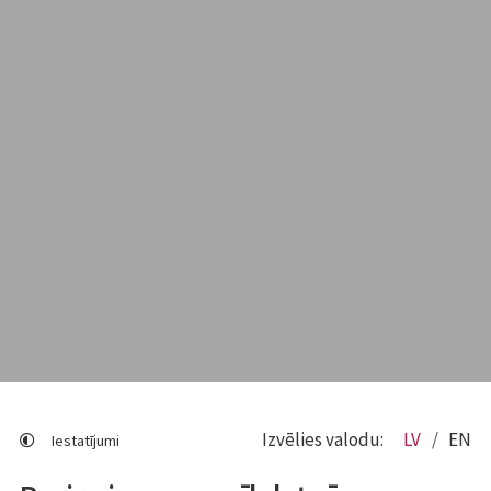
Izvēlies valodu:
LV
EN
Iestatījumi