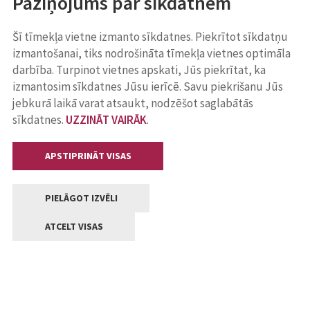
Paziņojums par sīkdatnēm
Šī tīmekļa vietne izmanto sīkdatnes. Piekrītot sīkdatņu
izmantošanai, tiks nodrošināta tīmekļa vietnes optimāla
darbība. Turpinot vietnes apskati, Jūs piekrītat, ka
izmantosim sīkdatnes Jūsu ierīcē. Savu piekrišanu Jūs
jebkurā laikā varat atsaukt, nodzēšot saglabātās
sīkdatnes.
UZZINĀT VAIRĀK
.
APSTIPRINĀT VISAS
PIELĀGOT IZVĒLI
ATCELT VISAS