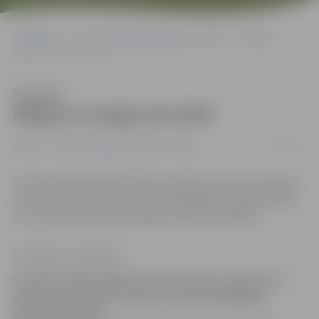
Sākumlapa
Portāla “Jelgavas Vēstnesis” arhīvs
Pilsētā
Mēģina nozagt skuvekli
Klausīties
Mēģina nozagt skuvekli
13/01/2014
Pilsētā
Portāla “Jelgavas Vēstnesis” arhīvs
Sestdien kādā veikalā Svētes ielā tika aizturēts 25 gadus
vecs iereibis vīrietis, kurš bija mēģinājis nozagt skuvekli.
Viņu aizturēja veikala apsargs un izsauca policiju.
Ilze Knusle-Jankevica
Sestdien kādā veikalā Svētes ielā tika aizturēts 25
gadus vecs iereibis vīrietis, kurš bija mēģinājis
nozagt skuvekli.