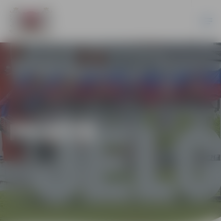
PILSĒTĀ