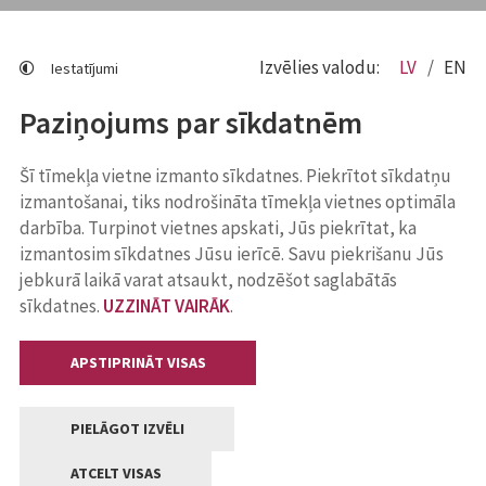
Izvēlies valodu:
LV
EN
Iestatījumi
Paziņojums par sīkdatnēm
Šī tīmekļa vietne izmanto sīkdatnes. Piekrītot sīkdatņu
izmantošanai, tiks nodrošināta tīmekļa vietnes optimāla
darbība. Turpinot vietnes apskati, Jūs piekrītat, ka
izmantosim sīkdatnes Jūsu ierīcē. Savu piekrišanu Jūs
jebkurā laikā varat atsaukt, nodzēšot saglabātās
sīkdatnes.
UZZINĀT VAIRĀK
.
APSTIPRINĀT VISAS
PIELĀGOT IZVĒLI
ATCELT VISAS