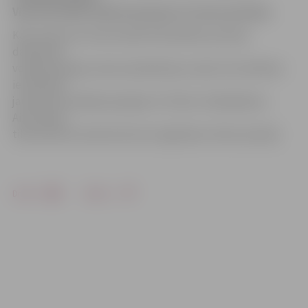
Viņu aizturēja veikala apsargs un izsauca policiju.
Kad notikuma vietā ieradās Pašvaldības policijas
darbinieki,
veikala apsargs viņiem paskaidroja, ka pēc aizturēšanas
iereibušais
jaunietis draudēja apsargam ar fizisku izrēķināšanos.
Aizturētais
tika ievietots atskurbtuvē ar atgriešanu Valsts policijā.
Drukāt
Dalīties