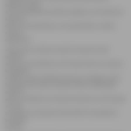
spēkratus, nakts
auto orientēšanās sacensības, dragreiss, auto skaistuma
konkurss,
drifts, auto izdzīvošana un citas aktivitātes,» svētkus
raksturo
organizatori.
«Mehu dienu» ieskaņā, 19. aprīlī, interesenti varēs
izbaudīt
nakts auto orientēšanos, bet 20. aprīlī sporta un atpūtas
kompleksā
«Rullītis» notiks veiklības brauciens un dragreiss, kā arī
brīvdabas kino seanss. Savukārt svētku noslēdzošajā
dienā, 21.
aprīlī, norisināsies auto skaistuma konkurss, ātruma aplis
un citas
sacensības, bet pulksten 19.30 «Rullītī» tiks apbalvoti
sacensību
laureāti.