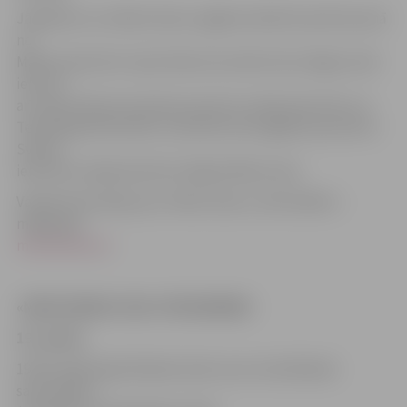
Jāpiebilst, ka «Mehu dienu» gājiena laikā 20. aprīlī posmā
no
Mātera ielas līdz Jāņa Čakstes bulvārim būs slēgta Lielā
iela, kā
arī Jāņa Čakstes bulvāris posmā no Lielās ielas līdz LLU
Tehniskajai fakultātei. Savukārt pirms gājiena posmā no
Svētes
ielas līdz Lielajai ielai būs slēgta Mātera iela.
Vairāk informācijas par «Mehu dienu» aktivitātēm –
mājaslapā
mehudienas.lv
.
«MEHU DIENAS 2018» PROGRAMMA
19. aprīlis
19.00–20.00 reģistrēšanās nakts auto orientēšanās
sacensībām