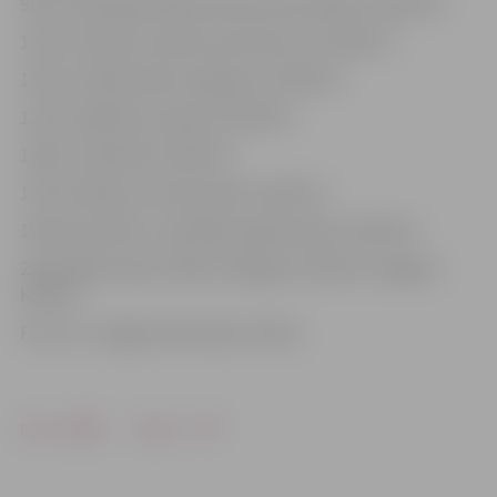
9.00–11.00 reģistrēšanās dienas aktivitātēm («Rullītī»)
11.00–17.00 auto skaistuma konkurss («Rullītī»)
11.00–17.00 decibelu dragreiss («Rullītī»)
11.00–14.00 ātruma aplis («Rullītī»)
14.00–17.00 drifts («Rullītī»)
17.00–19.00 auto izdzīvošana («Rullītī»)
19.30 sacensību uzvarētāju apbalvošana («Rullītī»)
22.00 «Mehu dienu 2018» noslēgums (klubā «Jelgavas
Krekli»)
Foto: no «Jelgavas Vēstneša» arhīva
Drukāt
Dalīties