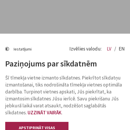
Izvēlies valodu:
LV
EN
Iestatījumi
Paziņojums par sīkdatnēm
Šī tīmekļa vietne izmanto sīkdatnes. Piekrītot sīkdatņu
izmantošanai, tiks nodrošināta tīmekļa vietnes optimāla
darbība. Turpinot vietnes apskati, Jūs piekrītat, ka
izmantosim sīkdatnes Jūsu ierīcē. Savu piekrišanu Jūs
jebkurā laikā varat atsaukt, nodzēšot saglabātās
sīkdatnes.
UZZINĀT VAIRĀK
.
APSTIPRINĀT VISAS