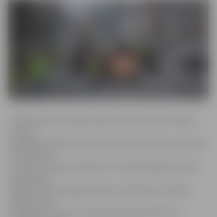
««Mehu dienas» šo gadu laikā ir kļuvušas par nozīmīgu
sezonas
atklāšanas pasākumu autosporta entuziastiem, pulcējot
interesentus
no visiem Latvijas novadiem. Jau vairākus gadus svētku
programmā
iekļauti daudzveidīgi pasākumi, piemēram, tehnikas
parāde, kurā
uzņēmēji, sponsori un paši mehi demonstrē savus