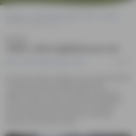
Sākumlapa
Portāla “Jelgavas Vēstnesis” arhīvs
Pilsētā
«Mehi» atkal atgādinās par sevi
Klausīties
«Mehi» atkal atgādinās par sevi
13/04/2018
Pilsētā
Portāla “Jelgavas Vēstnesis” arhīvs
No 19. līdz 21. aprīlim Jelgavā jau 24. reizi notiks biedrības
«Tehniskās fakultātes studējošo pašpārvalde»
organizētie svētki «Mehu dienas 2018», pulcējot auto
sacīkšu cienītājus. Svētkus tradicionāli ievadīs gājiens,
kas 20. aprīlī pulksten 9 sāksies pie LLU 5. dienesta
viesnīcas Mātera ielā 26 un notiks līdz Tehniskajai
fakultātei Jāņa Čakstes bulvārī 5.