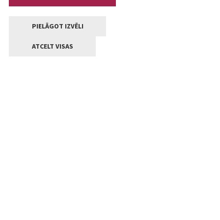
PIELĀGOT IZVĒLI
ATCELT VISAS
Kontakti
Jelgavas valstpilsētas pašvaldība
Lielā iela 11, Jelgava, LV-3001
+371 63005522
pasts@jelgava.lv