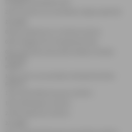
(Zemgales Olimpiskajā centrā)
20.00–3.00 nakts auto orientēšanās (Jelgavas apkārtnē).
20. aprīlis
08.30 pulcēšanās pie LLU 5. dienesta viesnīcas
09.00–9.30 gājiens līdz Tehniskajai fakultātei
09.30–10.00 «Mehu dienas 2018» atklāšana Tehniskās
fakultātes
pagalmā
10.30–11.30 1. kursa iesvētības (Tehniskās fakultātes
pagalmā)
13.00–15.00 veiklības brauciens («Rullītī»)
16.00–20.00 dragreiss («Rullītī»)
22.00 brīvdabas kino («Rullītī»)
21. aprīlis