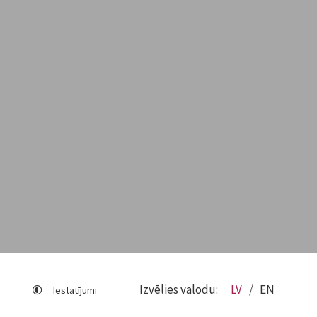
Izvēlies valodu:
LV
EN
Iestatījumi