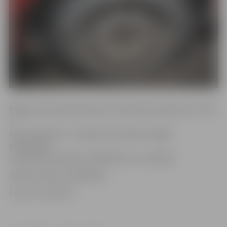
Bojājumi konstatēti laikā no 29. februāra pulksten 17 līdz
1.
marta pulksten 7. Saskaņā ar policijas sniegto
informāciju,
cietušas automašīnas «BMW 318» un «Audi 80».
Šobrīd notiek izmeklēšana.
Foto: no JV arhīva