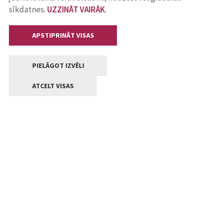
sīkdatnes.
UZZINĀT VAIRĀK
.
APSTIPRINĀT VISAS
PIELĀGOT IZVĒLI
ATCELT VISAS
Kontakti
Jelgavas valstpilsētas pašvaldība
Lielā iela 11, Jelgava, LV-3001