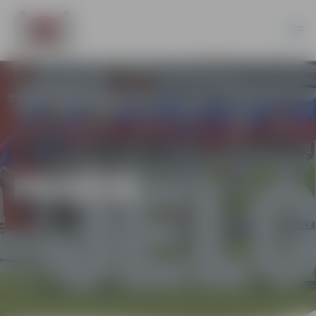
PILSĒTĀ