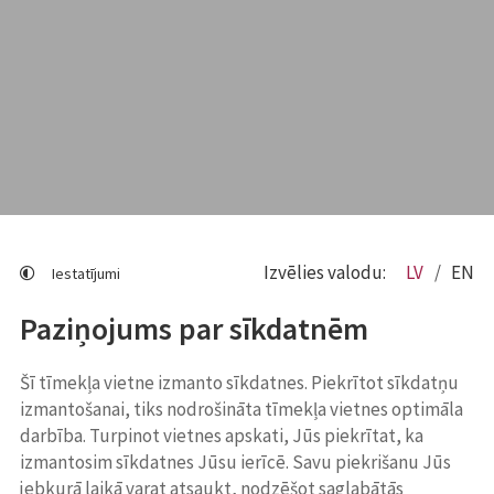
Izvēlies valodu:
LV
EN
Iestatījumi
Paziņojums par sīkdatnēm
Šī tīmekļa vietne izmanto sīkdatnes. Piekrītot sīkdatņu
izmantošanai, tiks nodrošināta tīmekļa vietnes optimāla
darbība. Turpinot vietnes apskati, Jūs piekrītat, ka
izmantosim sīkdatnes Jūsu ierīcē. Savu piekrišanu Jūs
jebkurā laikā varat atsaukt, nodzēšot saglabātās