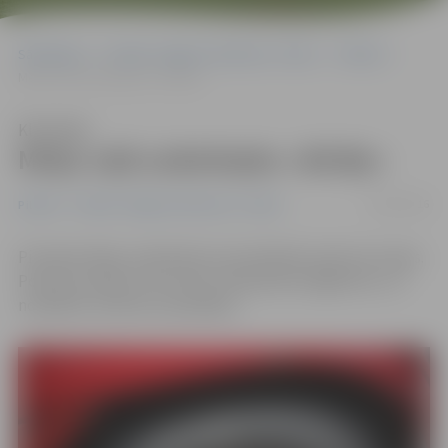
Sākumlapa
Portāla “Jelgavas Vēstnesis” arhīvs
Pilsētā
Meiju ceļā uzdarbojies «dūrējs»
Klausīties
Meiju ceļā uzdarbojies «dūrējs»
02/03/2016
Pilsētā
Portāla “Jelgavas Vēstnesis” arhīvs
Pirmdien Meiju ceļā divām automašīnām sadurtas riepas.
Policija noraida, ka tas būtu sērijveida huligānisms, un
noskaidro notikumu apstākļus.