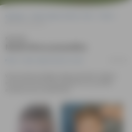
Sākumlapa
Portāla “Jelgavas Vēstnesis” arhīvs
Pilsētā
Meklē divus pusaudžus
Klausīties
Meklē divus pusaudžus
07/08/2018
Pilsētā
Portāla “Jelgavas Vēstnesis” arhīvs
Valsts policijas Zemgales reģiona pārvaldes Jelgavas
iecirknis lūdz iedzīvotāju palīdzību divu pusaudžu
atrašanās vietas noskaidrošanā.