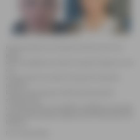
Policijas pārstāve Ieva Sietniece informē, ka 13 un 14
gadus
vecie zēni pēdējo reizi redzēti 1. augustā Jelgavā, un, kur
viņi
atrodas šobrīd, nav zināms. Policija lūdz atsaukties
personas,
kurām ir informācija par attēlā redzamo jauniešu
atrašanās vietu,
un zvanīt pa tālruni 110, 63004227, 63004202 vai personīgi
vērsties Valsts policijas Jelgavas iecirknī Pētera ielā 5, 38.
kabinetā.
Foto: Valsts policija