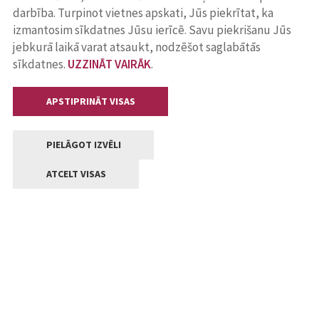
darbība. Turpinot vietnes apskati, Jūs piekrītat, ka
izmantosim sīkdatnes Jūsu ierīcē. Savu piekrišanu Jūs
jebkurā laikā varat atsaukt, nodzēšot saglabātās
sīkdatnes.
UZZINĀT VAIRĀK
.
APSTIPRINĀT VISAS
PIELĀGOT IZVĒLI
ATCELT VISAS
Kontakti