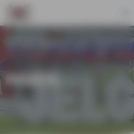
PILSĒTĀ