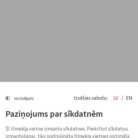
Izvēlies valodu:
LV
EN
Iestatījumi
Paziņojums par sīkdatnēm
Šī tīmekļa vietne izmanto sīkdatnes. Piekrītot sīkdatņu
izmantošanai, tiks nodrošināta tīmekļa vietnes optimāla