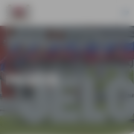
PILSĒTĀ