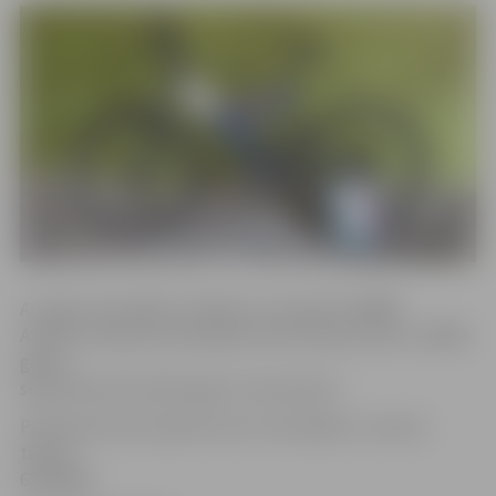
Ar zagto velosipēdu attēliem var iepazīties
ŠEIT
.
Attēlos redzamie velosipēdi atrasti laika posmā no 20009.
gada 1.
septembra līdz 2015. gada 1. decembrim.
Policija aicina: ja atpazīsti savu velosipēdu, zvani pa
tālruni
63004280.