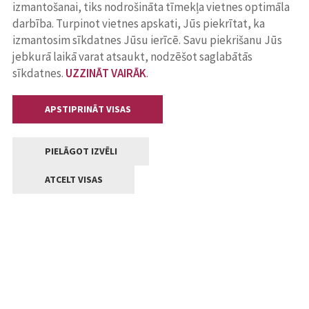
izmantošanai, tiks nodrošināta tīmekļa vietnes optimāla
darbība. Turpinot vietnes apskati, Jūs piekrītat, ka
izmantosim sīkdatnes Jūsu ierīcē. Savu piekrišanu Jūs
jebkurā laikā varat atsaukt, nodzēšot saglabātās
sīkdatnes.
UZZINĀT VAIRĀK
.
APSTIPRINĀT VISAS
PIELĀGOT IZVĒLI
ATCELT VISAS