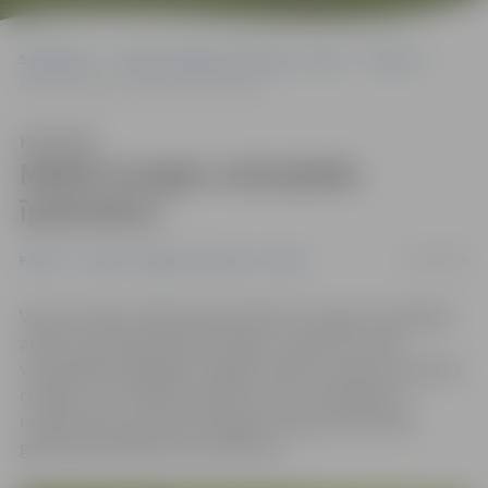
Sākumlapa
Portāla “Jelgavas Vēstnesis” arhīvs
Pilsētā
Meklē nozagto velosipēdu īpašniekus
Klausīties
Meklē nozagto velosipēdu
īpašniekus
12/04/2016
Pilsētā
Portāla “Jelgavas Vēstnesis” arhīvs
Valsts policijas mājas lapā publicēti nozagto velosipēdu
attēli, ko policijai izdevies atgūt. «Daudzi no šiem
velosipēdiem glabājas Jelgavā, tāpēc aicinām atsaukties
cilvēkus, kuri attēlos atpazīst savus velosipēdus,»
norāda Valsts policijas Zemgales reģiona pārvaldes
galvenā speciāliste Ieva Sietniece.