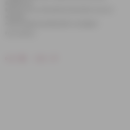
parādība nav
bīstama, taču, ja tiek plānotas aktivitātes, kuras var
ietekmēt
meteoroloģiskie apstākļi, jābūt uzmanīgiem.
Foto: meteo.lv
Drukāt
Dalīties