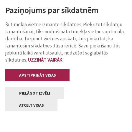
Paziņojums par sīkdatnēm
Šī tīmekļa vietne izmanto sīkdatnes. Piekrītot sīkdatņu
izmantošanai, tiks nodrošināta tīmekļa vietnes optimāla
darbība. Turpinot vietnes apskati, Jūs piekrītat, ka
izmantosim sīkdatnes Jūsu ierīcē. Savu piekrišanu Jūs
jebkurā laikā varat atsaukt, nodzēšot saglabātās
sīkdatnes.
UZZINĀT VAIRĀK
.
APSTIPRINĀT VISAS
PIELĀGOT IZVĒLI
ATCELT VISAS