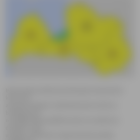
Meteorologi izveidojuši speciālu gaisa temperatūras
karti, kurā
atzīmēti brīdinājumi. Zaļā krāsā esošie nozīmē, ka
brīdinājumi par
nozīmīgām laika parādībām pašreiz nav spēkā, bet
dzeltenā – laika
apstākļi ir pasliktināti. Prognozētā laika apstākļu