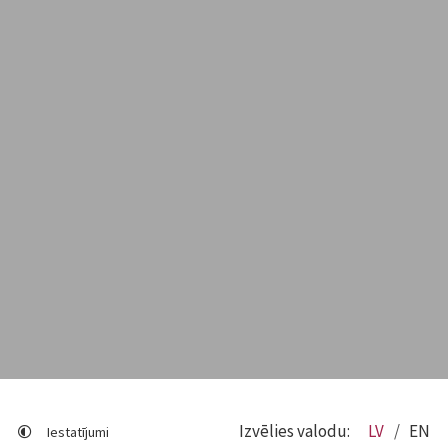
Izvēlies valodu:
LV
EN
Iestatījumi