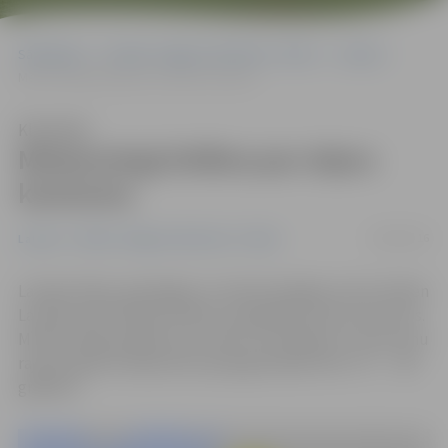
Sākumlapa
Portāla “Jelgavas Vēstnesis” arhīvs
Latvijā
Meteorologi brīdina par stipru karstumu
Klausīties
Meteorologi brīdina par stipru
karstumu
26/08/2016
Latvijā
Portāla “Jelgavas Vēstnesis” arhīvs
Latvijas Vides, ģeoloģijas un meteoroloģijas centrs šodien
Latvijas iedzīvotājus brīdina, ka gaidāms stiprs karstums.
Meteorologi prognozē, ka valsts centrālajos un austrumu
rajonos gaisa temperatūra paaugstināsies līdz +27…+28
grādiem.