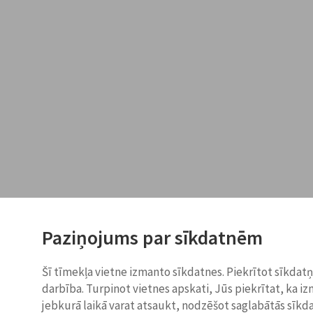
Paziņojums par sīkdatnēm
Šī tīmekļa vietne izmanto sīkdatnes. Piekrītot sīkdat
darbība. Turpinot vietnes apskati, Jūs piekrītat, ka i
jebkurā laikā varat atsaukt, nodzēšot saglabātās sīkd