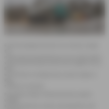
Portāls www.jelgavasvestnesis.lv jau rakstīja, ka šogad
tiks
rekonstruēts tilts pār Platones upi. Lai to varētu izdarīt,
vispirms jāizveido apbraucamais ceļš un pagaidu tilts, jo
Miera
iela ir būtiska un noslogota iela, jo savieno Jelgavu ar
Rīgu,
turklāt tā ir tranzītiela.
Pašvaldības iestādes «Pilsētsaimniecība» projektu
vadītāja
Kristīne Vuškārniece norāda, ka pilnsabiedrība «LNK