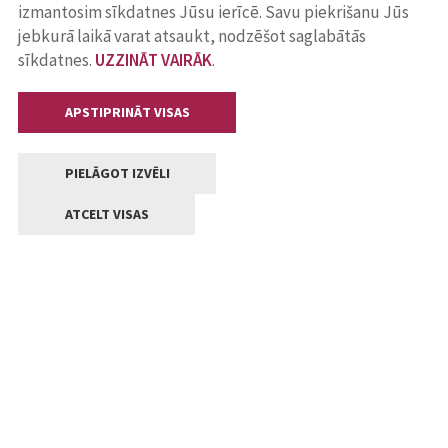
izmantosim sīkdatnes Jūsu ierīcē. Savu piekrišanu Jūs
jebkurā laikā varat atsaukt, nodzēšot saglabātās
sīkdatnes.
UZZINĀT VAIRĀK
.
APSTIPRINĀT VISAS
PIELĀGOT IZVĒLI
ATCELT VISAS
Kontakti
Jelgavas valstpilsētas pašvaldība