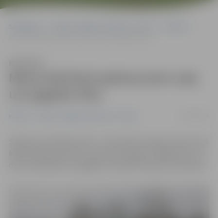
Sākumlapa
Portāla “Jelgavas Vēstnesis” arhīvs
Pilsētā
Miera ielā būvē apbraucamo ceļu un pagaidu tiltu
Klausīties
Miera ielā būvē apbraucamo ceļu
un pagaidu tiltu
13/03/2019
Pilsētā
Portāla “Jelgavas Vēstnesis” arhīvs
Sākušies darbi Miera ielā – tiek būvēts apbraucamais ceļš
Miera ielas posmam no Lietuvas šosejas uz Rīgas pusi, un
drīzumā sāksies arī pagaidu tilta pār Platones upi izbūve.