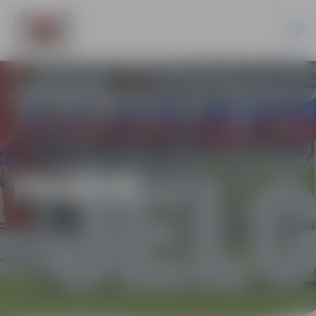
PILSĒTĀ