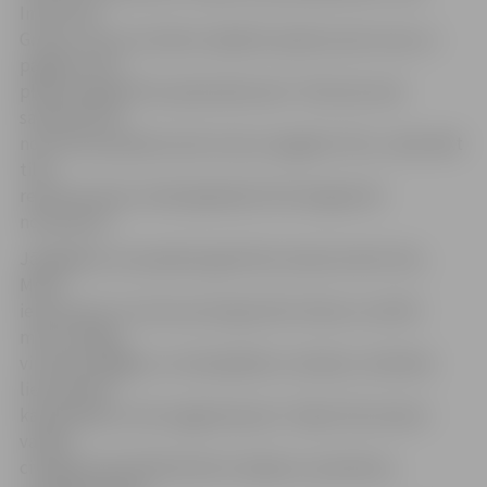
Industries
Group», kas veic darbus objektā, apbraucamo ceļu un
pagaidu tiltu
plāno pabeigt līdz aprīļa sākumam. Tikai tad, kad
satiksme būs
novirzīta pa apbraucamo ceļu ar pagaidu tiltu, varēs sākt
tilta
rekonstrukciju. Darbi jāpabeidz līdz šā gada 30.
novembrim.
Jāatgādina, ka projekta gaitā tiks rekonstruēts tilts,
Miera
ielas posms no Lietuvas šosejas līdz tiltam un vēl 50
metrus Rīgas
virzienā ar gājēju un velosipēdistu celiņiem, izbūvēta
lietusūdens
kanalizācija un ielu apgaismojums. Tāpat tiks ieviesti
vairāki
civilajā aizsardzībā būtiski risinājumi, piemēram,