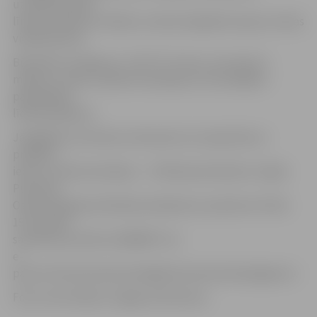
uzstādīta ūdens
līmeņa mērījumu iekārta, meteoroloģiskā stacija un divas
videokameras.
Būvdarbu izmaksas ir 1 747 777,77 eiro, no kuriem 1
miljons ir valsts budžeta finansējums, bet pārējais –
pašvaldības
līdzfinansējums.
Jāatgādina, ka ikviens interesents var iepazīties ar
projekta
ieceri un dokumentāciju – «Pilsētsaimniecības» telpās
Pulkveža
Oskara Kalpaka ielā 16A pirmdienās no pulksten 15 līdz
19, iepriekš
sazinoties pa tālruni 63084477 vai
e-
pastu Kristine.Vuskarniece@pilsetsaimnieciba.jelgava.lv.
Foto: Ivars Veiliņš/«Jelgavas Vēstnesis»