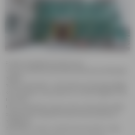
Portāls www.jelgavasvestnesis.lv jau
rakstīja, ka Miezītes bibliotēkas ēkā kopš aizvadītā gada
nogales
notiek remontdarbi – tiek mainītas novecojušās iekšējās
komunikācijas, tostarp apkures un elektroapgādes tīkli,
tiek veikts
telpu kosmētiskais remonts, kā arī, siltinot ēkas fasādi,
paaugstināta energoefektivitāte. Remontdarbi jau ir
noslēgušies
bibliotēkas 2. stāvā, un šobrīd tiek remontēts 1. stāvs.