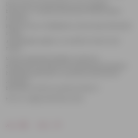
Darbus Miezītes bibliotēkā veic SIA «Zemgales
būvserviss», un kopā ar pievienotās vērtības nodokli
būvdarbu
līguma summa ir 242 866,80 eiro. Remontdarbi bibliotēkā
uzsākti
aizvadītā gada nogalē, un to izpildes termiņš ir pieci
mēneši.
Miezītes bibliotēka lasītājiem ir atvērta no
otrdienas līdz sestdienai. No otrdienas līdz piektdienai
bibliotēkas darba laiks ir no pulksten 10 līdz 18, bet
sestdienās
bibliotēka ir atvērta no pulksten 10 līdz 17.
Foto: no «Jelgavas Vēstneša» arhīva
Drukāt
Dalīties