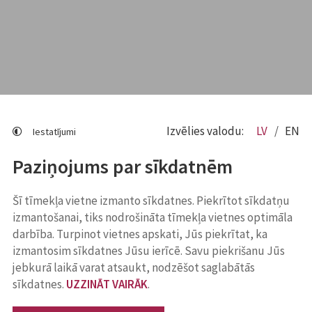
Izvēlies valodu:
LV
EN
Iestatījumi
Paziņojums par sīkdatnēm
Šī tīmekļa vietne izmanto sīkdatnes. Piekrītot sīkdatņu
izmantošanai, tiks nodrošināta tīmekļa vietnes optimāla
darbība. Turpinot vietnes apskati, Jūs piekrītat, ka
izmantosim sīkdatnes Jūsu ierīcē. Savu piekrišanu Jūs
jebkurā laikā varat atsaukt, nodzēšot saglabātās
sīkdatnes.
UZZINĀT VAIRĀK
.