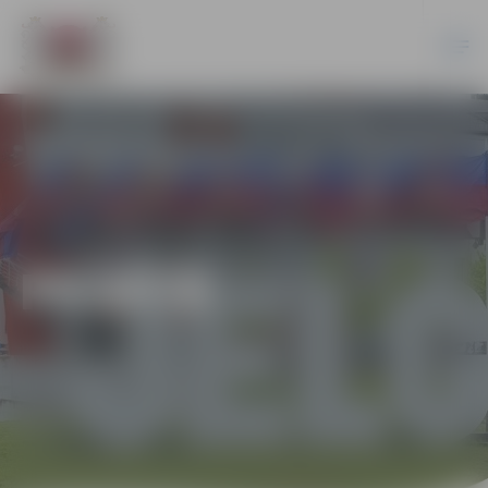
PILSĒTĀ