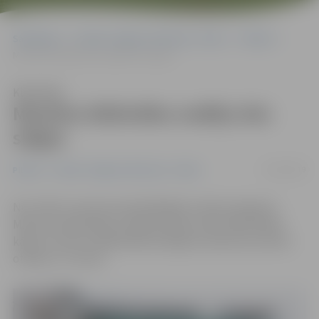
Sākumlapa
Portāla “Jelgavas Vēstnesis” arhīvs
Pilsētā
Miezītes bibliotēka nedēļu būs slēgta
Klausīties
Miezītes bibliotēka nedēļu būs
slēgta
25/02/2019
Pilsētā
Portāla “Jelgavas Vēstnesis” arhīvs
No 4. līdz 9. martam apmeklētājiem nebūs pieejama
Miezītes bibliotēka, jo šajās dienās notiks bibliotēkas
kāpņu remonts. Bibliotēka lasītājiem atkal būs atvērta
otrdien, 12. martā.