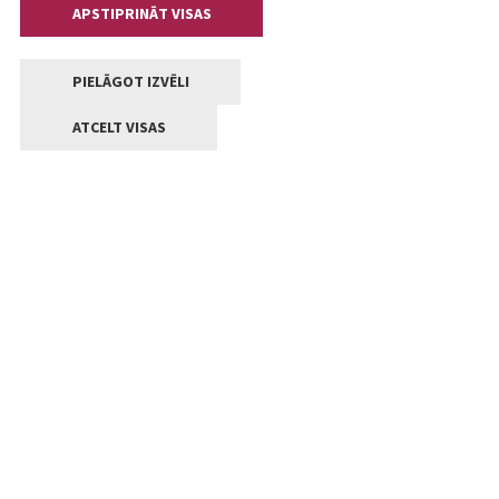
APSTIPRINĀT VISAS
PIELĀGOT IZVĒLI
ATCELT VISAS
Kontakti
Jelgavas valstpilsētas pašvaldība
Lielā iela 11, Jelgava, LV-3001
+371 63005522
pasts@jelgava.lv