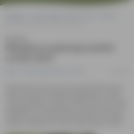
Sākumlapa
Portāla “Jelgavas Vēstnesis” arhīvs
Pilsētā
Miķeļdienas gadatirgū piedāvā Latvijā ražoto
Klausīties
Miķeļdienas gadatirgū piedāvā
Latvijā ražoto
19/09/2009
Pilsētā
Portāla “Jelgavas Vēstnesis” arhīvs
Skvērā pie kultūras nama un Hercoga Jēkaba laukumā
šodien pilnā sparā rit Miķeļdienas gadatirgus, pulcējot
simtiem tirgotāju un pircēju. Tirgotāji atzīst, ka, par spīti
spiedīgajiem naudas apstākļiem, par produkcijas noietu
sūdzēties nevar, savukārt pircēji priecājas, ka vienkopus
iespējams iegādāties tik plašu Latvijas ražojumu klāstu.