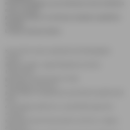
naudas apstākļiem, par produkcijas noietu sūdzēties
nevar, savukārt
pircēji priecājas, ka vienkopus iespējams iegādāties
tik plašu
Latvijas ražojumu klāstu.
Kaut arī līdz rudens saulgriežiem jeb Miķeļi jāgaida
mazliet
ilgāk par nedēļu, Jelgavā Miķeļdienai veltītais
tradicionālais
gadatirgus norisinās šodien. Portāls
www.jelgavasvestnesis.lv
pārliecinājās, ka tirgotāji šoreiz pārstāvēti kuplākā skaitā
nekā
citos līdzīgos pasākumos, un pašvaldības aģentūras
«Kultūra»
speciāliste Liāna Krūmiņa skaidro, ka šoreiz uz Jelgavu
atbraukuši