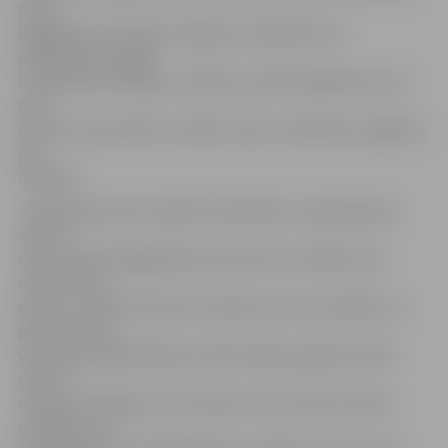
pirms
iegādāties, aicināti arī nogaršot. Jāpiebilst, ka
piedāvājums šogad
ir īpaši daudzveidīgs – pārtika, tostarp dažādas alus un
siera
šķirnes, puķu sīpoli un stādi, trauki, rotaslietas, apģērbs,
pat
mēbeles.
«Pašlaik gan esam nopirkuši zāļu tējas – gatavojamies
ziemai,
taču noteikti iegādāsimies vēl kaut ko. Gribētos vēl
nopirkt liliju
sīpolus, varbūt vēl kaut ko dārzam, ko var iestādīt, un
pēcpusdienā
varētu pastrādāt dārzā, jo laiks šodien padevies tāds
skaists –
mazliet rudenīgs, taču saulains,» teic Ilonas kundze,
neslēpjot, ka