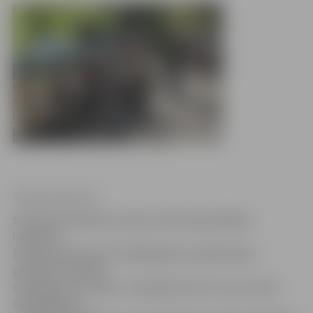
Sintija Čepanone
Skvērā pie kultūras nama un Hercoga Jēkaba
laukumā
šodien pilnā sparā rit Miķeļdienas gadatirgus,
pulcējot simtiem
tirgotāju un pircēju. Tirgotāji atzīst, ka, par spīti
spiedīgajiem