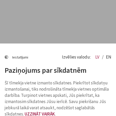
Izvēlies valodu:
LV
EN
Iestatījumi
Paziņojums par sīkdatnēm
Šī tīmekļa vietne izmanto sīkdatnes. Piekrītot sīkdatņu
izmantošanai, tiks nodrošināta tīmekļa vietnes optimāla
darbība. Turpinot vietnes apskati, Jūs piekrītat, ka
izmantosim sīkdatnes Jūsu ierīcē. Savu piekrišanu Jūs
jebkurā laikā varat atsaukt, nodzēšot saglabātās
sīkdatnes.
UZZINĀT VAIRĀK
.