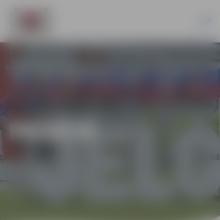
PILSĒTĀ