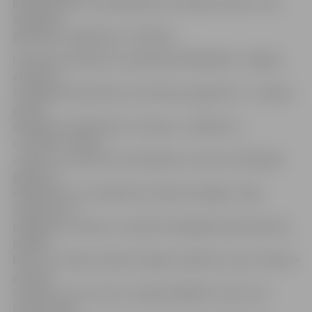
ģimenē tādas īstas Miķeļdienas tradīcijas neesot, taču
apmeklēt
gadatirgu Jelgavā jau ir tradīcija.
Līdztekus pirkšanai un pārdošanai Miķeļdienu Jelgavā
atzīmē ar
radošajām darbnīcām un kultūras programmu – pircējus
priecē
dejotāji no kolektīviem «Lielupe», «Diždancis»,
«Jaunība», «Rota»,
«Laipa» un ciemiņi no Ozolniekiem, arī šova «Dziedošās
ģimenes»
dalībnieces no Jaunbērzes māsas Gundega un Aija
Legzdiņas un
popgrupa «Lai skan». Savukārt radošajās darbnīcās laiku
pavada
bērni, no rudens veltēm veidojot mašīnas, kuras «brauks»
pa īpaši
izveidotu trasi. «Esmu uztaisījusi BMW, kurš pa trasi
brauks kopā