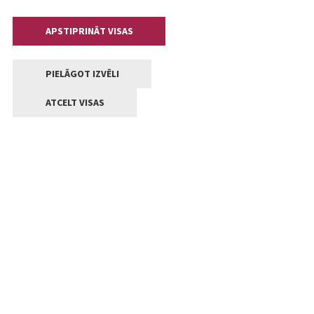
APSTIPRINĀT VISAS
PIELĀGOT IZVĒLI
ATCELT VISAS
Kontakti
Jelgavas valstpilsētas pašvaldība
Lielā iela 11, Jelgava, LV-3001
+371 63005522