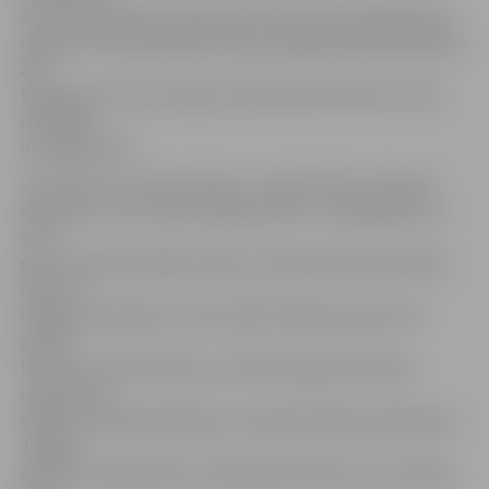
arī tādi tirgotāji, kuri līdz šim ne reizi mūsu pilsētā savu
ražojumu nav piedāvājuši. Kopumā gadatirgū piedalās ap
200
tirgotāju no visas Latvijas, akcentējot tieši mūsu valstī
izaudzēto
un pagatavoto.
«Īsta maize no maizes krāsns – kukuļi ir lieli, trīsarpus
kilogramu, taču maizīti apēdīsiet ātri. Tik garšīga tā ir,»
savu
preci reklamē «Kalēju maizes» saimnieks Andrejs Broks,
rādot uz
lielajiem kukuļiem, kuriem klāt vēl kļavas lapas. Par
pircēju
trūkumu viņš nesūdzas, un lielie klaipi pēc pircēju
izvēles tiek
sadalīti mazākos gabaliņos. Savukārt Daila Kronberga uz
Jelgavu
atvedusi svaigi spiestu smilšērkšķu biezsulu, ko pircēji,