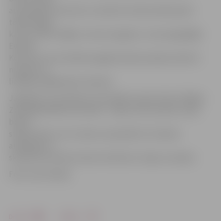
ar jau gatavo limuzīnu un karieti. No šiem dārzeņiem
taisīju tāpēc,
ka es tos ēdu mājās un man viņi garšo,» teic piecgadīgā
Evelīna
Kovtuna, kurai mašīnas pagatavošana prasījusi desmit
minūtes un
lielākais palīgs bijusi mamma.
Jāpiebilst, ka pulksten 14 mazākos iepriecinās arī Rīgas
Zooloģiskā dārza dzīvnieki – lapsa, bruņurupuči, ūpis,
bebrs,
stepes vilks un citi. Laiku var pavadīt arī «Annels»
atrakcijās un
skvērā aiz kultūras nama vizinoties ar zirgu un poniju.
Foto: Ivars Veiliņš
Drukāt
Dalīties