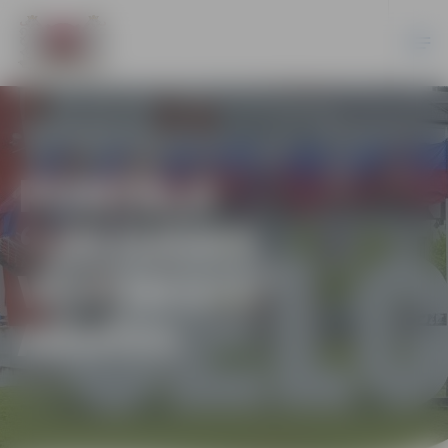
PORTĀLA
“JELGAVAS
VĒSTNESIS”
ARHĪVS