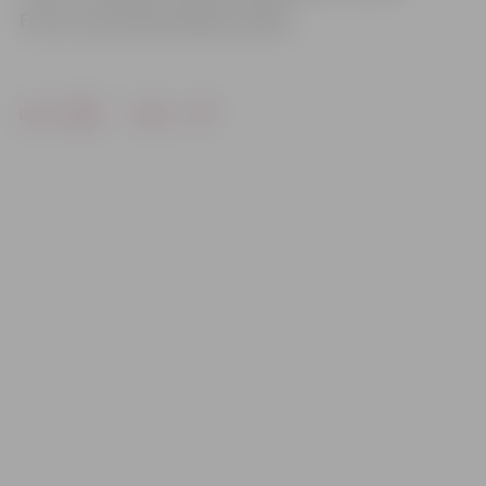
Foto: no cīņu kluba «Milons» arhīva
Drukāt
Dalīties