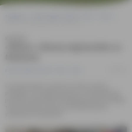
Sākumlapa
Portāla “Jelgavas Vēstnesis” arhīvs
Sports
«Milons» cīkstoņi atgriezušies no Maskavas
Klausīties
«Milons» cīkstoņi atgriezušies no
Maskavas
07/03/2016
Portāla “Jelgavas Vēstnesis” arhīvs
Sports
Cīņu kluba «Milons» sportisti no 4. līdz 5. martam
piedalījās V. Arustamjana piemiņas turnīrā brīvajā cīņā
jauniešiem. Kā portālam www.jelgavasvestnesis.lv atklāja
treneris Vladimirs Smirnovs, sacensībās kopumā
piedalījušies 278 dalībnieki.