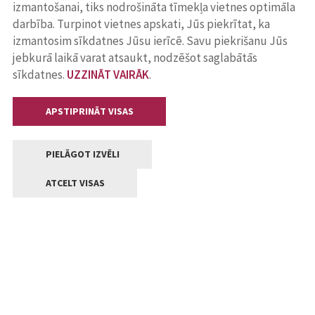
izmantošanai, tiks nodrošināta tīmekļa vietnes optimāla
darbība. Turpinot vietnes apskati, Jūs piekrītat, ka
izmantosim sīkdatnes Jūsu ierīcē. Savu piekrišanu Jūs
jebkurā laikā varat atsaukt, nodzēšot saglabātās
sīkdatnes.
UZZINĀT VAIRĀK
.
APSTIPRINĀT VISAS
PIELĀGOT IZVĒLI
ATCELT VISAS