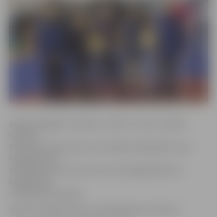
Augstvērtīgāko rezultātu, izcīnītu 1. vietu, izdevās
sasniegt
Volodaram Smirnovam, kurš palika nepārspēts svaru
kategorijā līdz
42 kilogramiem. Otro vietu svaru kategorijā līdz 33
kilogramiem
izcīnīja Andris Apsītis.
Kopumā Jelgavas klubu pārstāvēja pieci cīkstoņi.