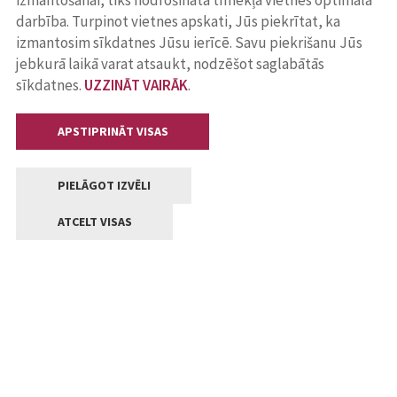
izmantošanai, tiks nodrošināta tīmekļa vietnes optimāla
darbība. Turpinot vietnes apskati, Jūs piekrītat, ka
izmantosim sīkdatnes Jūsu ierīcē. Savu piekrišanu Jūs
jebkurā laikā varat atsaukt, nodzēšot saglabātās
sīkdatnes.
UZZINĀT VAIRĀK
.
APSTIPRINĀT VISAS
PIELĀGOT IZVĒLI
ATCELT VISAS
Kontakti