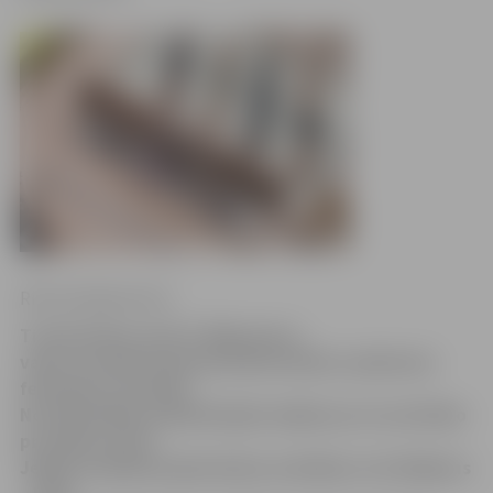
Ritma Gaidamoviča
Tirdzniecības centrā «Rīga plaza»
vakar nosaukti Starptautiskā mācību uzņēmumu
festivāla uzvarētāji.
No 100 skolēnu piedāvātajām idejām par inovatīvāko
produktu atzīts
Jelgavas Spīdolas ģimnāzijas audzēkņu izstrādājums