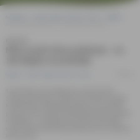
Sākumlapa
Portāla “Jelgavas Vēstnesis” arhīvs
Izglītība
Mūsu puišu koka pulksteņi – no 100 idejām inovatīvākā
Klausīties
Mūsu puišu koka pulksteņi – no
100 idejām inovatīvākā
09/04/2014
Izglītība
Portāla “Jelgavas Vēstnesis” arhīvs
Tirdzniecības centrā «Rīga plaza» vakar nosaukti
Starptautiskā mācību uzņēmumu festivāla uzvarētāji.
No 100 skolēnu piedāvātajām idejām par inovatīvāko
produktu atzīts Jelgavas Spīdolas ģimnāzijas audzēkņu
izstrādājums – koka pulksteņi. Bet balvu par labāko
stendu saņēmuši Spīdolas ģimnāzijas puiši, kas izgatavo
koka tauriņus.