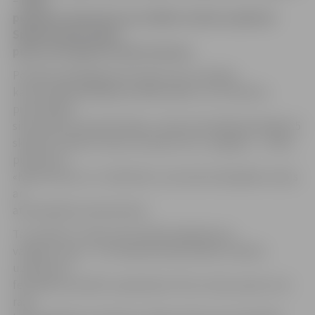
– koka
pulksteņi. Bet balvu par labāko stendu saņēmuši
Spīdolas ģimnāzijas
puiši, kas izgatavo koka tauriņus.
Portāls www.jelgavasvestnesis.lv jau rakstīja,
ka festivālā piedalījās ap 400 skolēnu no 15 valstīm,
prezentējot
simts pašu īstenotās idejas. Latviju festivālā pārstāvēja 15
skolēnu mācību firmas, tostarp trīs no Jelgavas – «Koka
pulksteņi»,
«Koka tauriņi» un «Charlotte», kas ražo velosipēdu somas
ar
atstarojošiem elementiem.
To, ka koks ir topā, esam pārliecinājušies jau
vairākas reizes – arī Starptautiskā skolēnu mācību
uzņēmumu
festivāla rezultāti to apstiprina. Proti, mūsu puišu, kuri
ražo