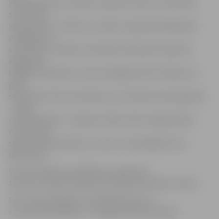
koka pulksteņu siksniņas, ideja atzīta par inovatīvāko
simts ideju
konkurencē. «Protams, ir prieks, lai gan patiesībā paši
domājām, ka
visas balvas «savāks» ārzemnieki. Manuprāt, daļai tās
idejas bija
labākas. Piemēram, vieni izstrādājuši nažu tīrītāju, kas
pāris
sekundēs notīra nazi kā jaunu. Arī pirmās vietas ieguvēju
– šķiet,
no Nīderlandes – ideja par stikla trauku izgatavošanu
man patika,»
stāsta «Koka pulksteņu» viens no veidotājiem Elvis
Barkovskis.
Viņš arī piebilst, ka kolēģi, kas ražo koka
tauriņus, saņēmuši balvu par labāk noformēto stendu.
Foto: www.draugiem.lv/kokapulksteni; no
«Junior Achievement – Young Enterprise Latvija»