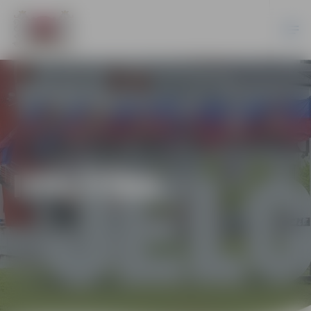
IZGLĪTĪBA