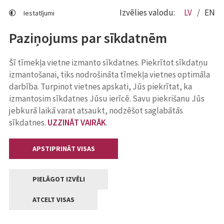
Izvēlies valodu:
LV
EN
Iestatījumi
Paziņojums par sīkdatnēm
Šī tīmekļa vietne izmanto sīkdatnes. Piekrītot sīkdatņu
izmantošanai, tiks nodrošināta tīmekļa vietnes optimāla
darbība. Turpinot vietnes apskati, Jūs piekrītat, ka
izmantosim sīkdatnes Jūsu ierīcē. Savu piekrišanu Jūs
jebkurā laikā varat atsaukt, nodzēšot saglabātās
sīkdatnes.
UZZINĀT VAIRĀK
.
APSTIPRINĀT VISAS
PIELĀGOT IZVĒLI
ATCELT VISAS