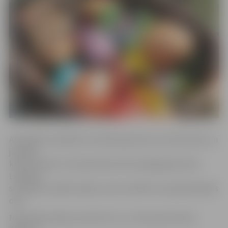
Apmeklēt nodarbību aicinātas ģimenes ar pirmsskolas un
jaunāko
klašu bērniem. Interesentiem būs iespēja gatavoties
Lieldienu
svinēšanai, spēlēt spēles, kā arī meklēt muzejā paslēptās
olas.
Nodarbība sāksies pulksten 12, un tās paredzamais