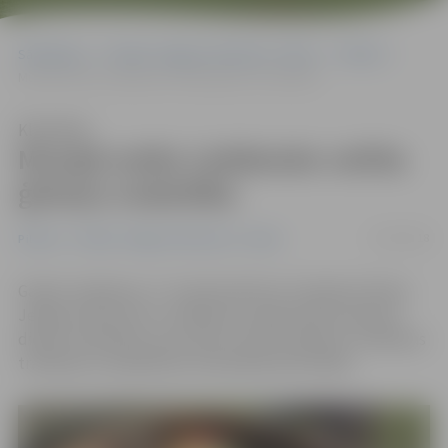
Sākumlapa
Portāla “Jelgavas Vēstnesis” arhīvs
Pilsētā
Muzejā notiks Lieldienām veltīta ģimeņu nodarbība
Klausīties
Muzejā notiks Lieldienām veltīta
ģimeņu nodarbība
13/03/2018
Pilsētā
Portāla “Jelgavas Vēstnesis” arhīvs
Gaidot Lieldienas, 17. martā pulksten 12 Ģederta Eliasa
Jelgavas Vēstures un mākslas muzejā notiks Ģimenes
dienas nodarbība, kurā varēs izzināt Lieldienu svinēšanas
tradīcijas un piedalīties tematiskās aktivitātēs.