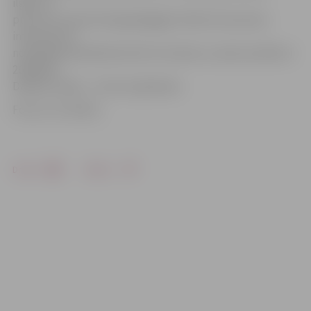
ilgums ir
pusotra stunda. Muzejpedagoģe Teika Putna aicina
interesentus
nodarbībai pieteikties līdz 16. martam, zvanot pa tālruni
26325295.
Dalības maksa – 3 eiro no ģimenes.
Foto: no JV arhīva
Drukāt
Dalīties