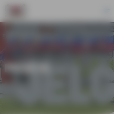
PILSĒTĀ