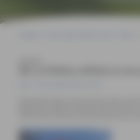
Sākumlapa
Portāla “Jelgavas Vēstnesis” arhīvs
Kultūra
Klausīties
Nāc uz Pilsētas svētkiem ar savu
Kultūra
Portāla “Jelgavas Vēstnesis” arhīvs
Nākamnedēļ Jelgavu pārņems Pilsētas svētku svinības. L
jelgavniekus izveidot savu Pilsētas svētku karodziņu. 
līdzi karodziņu Pilsētas svētku laikā, apliecinot savu 