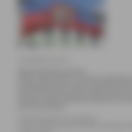
www.jelgavasvestnesis.lv
Nākamnedēļ Jelgavu pārņems
Pilsētas svētku svinības. Lai Pilsētas svētki kļūtu 
aicinām jelgavniekus izveidot savu Pilsētas svētk
Izprintē to no portāla, izgriez, aplīmē ap kātiņu u
karodziņu Pilsētas svētku laikā, apliecinot savu m
patriotismu pilsētai!
Par karodziņa kātiņu labi noderēs gan
veikalos nopērkamie plastmasas balonu kātiņi, gan vie