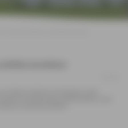
Nāc uz Pilsētas svētkiem ar savu pilsētas karodziņu!
 pilsētas karodziņu!
15/05/2013
ai Pilsētas svētki kļūtu vēl krāsaināki, aicinām
Izprintē to no portāla, izgriez, aplīmē ap kātiņu un ņem
mīlestību un patriotismu pilsētai!