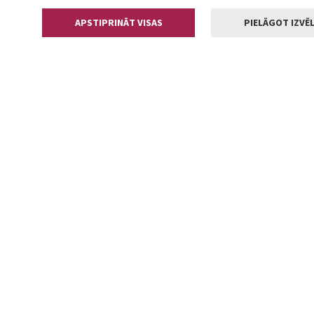
APSTIPRINĀT VISAS
PIELĀGOT IZVĒL
Kontakti
Jelgavas valstp
Lielā iela 11
+371 630055
pasts@jelga
2002-2026 jelgava.lv