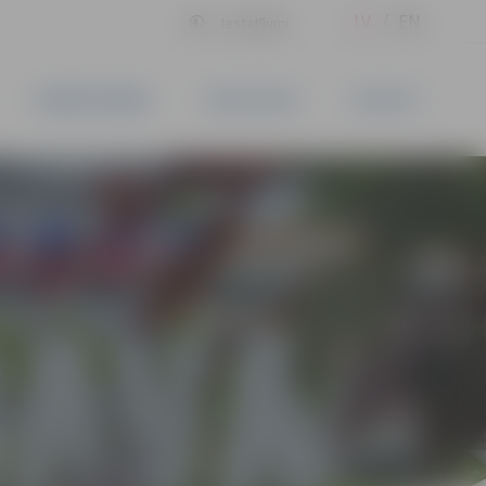
LV
EN
Iestatījumi
UZŅĒMĒJDARBĪBA
PAKALPOJUMI
KONTAKTI