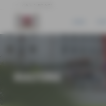
23.6 °C, 2.9 m/s, 59 %
JAUNUMI
PILSĒ
KULTŪRA