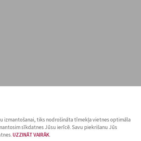
ņu izmantošanai, tiks nodrošināta tīmekļa vietnes optimāla
zmantosim sīkdatnes Jūsu ierīcē. Savu piekrišanu Jūs
atnes.
UZZINĀT VAIRĀK
.