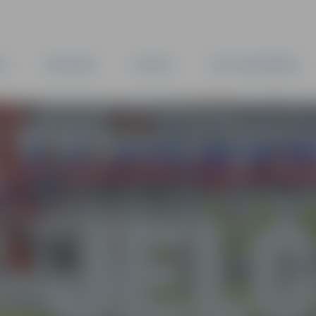
TA
PAŠVALDĪBA
IESTĀDES
KAPITĀLSABIEDRĪBAS