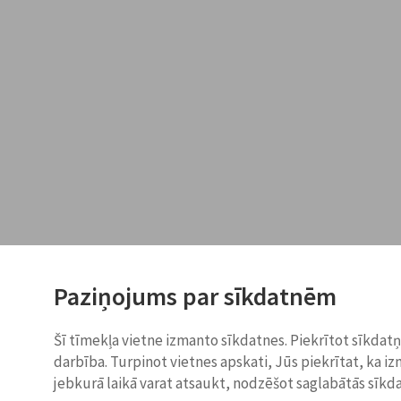
Paziņojums par sīkdatnēm
Šī tīmekļa vietne izmanto sīkdatnes. Piekrītot sīkdat
darbība. Turpinot vietnes apskati, Jūs piekrītat, ka i
jebkurā laikā varat atsaukt, nodzēšot saglabātās sīkd