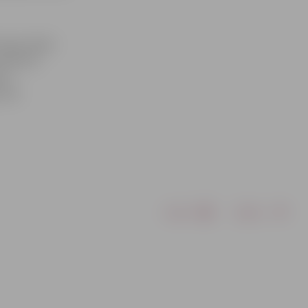
a lapas abām
svētkiem!
tku
umā!
Drukāt
Dalīties