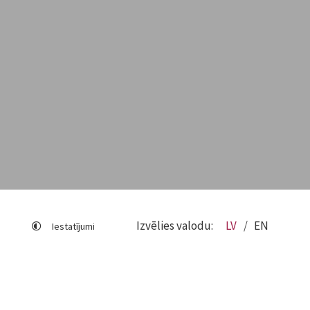
Izvēlies valodu:
LV
EN
Iestatījumi