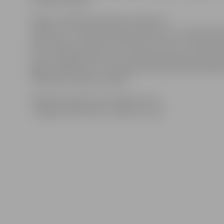
vai koka irbulītis.
Spied uz pilsētas karodziņa maketa un
palielini to, izprintē krāsainu karodziņu uz A4 formāt
pusē, izgriez, aplīmē to ap kātiņu un nāc uz Pilsētas 
Esi īsts Jelgavas patriots un parādi karodziņu gan svē
gājienā piektdien, 24. maijā, gan ikvienā svētku pasāk
Tiekamies Pilsētas svētkos!
Pilsētas karodziņu vari izgriezt arī no
«Jelgavas Vēstneša» 16. maija numura.