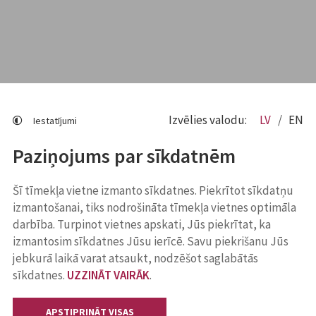
Izvēlies valodu:
LV
EN
Iestatījumi
Paziņojums par sīkdatnēm
Šī tīmekļa vietne izmanto sīkdatnes. Piekrītot sīkdatņu
izmantošanai, tiks nodrošināta tīmekļa vietnes optimāla
darbība. Turpinot vietnes apskati, Jūs piekrītat, ka
izmantosim sīkdatnes Jūsu ierīcē. Savu piekrišanu Jūs
jebkurā laikā varat atsaukt, nodzēšot saglabātās
sīkdatnes.
UZZINĀT VAIRĀK
.
APSTIPRINĀT VISAS