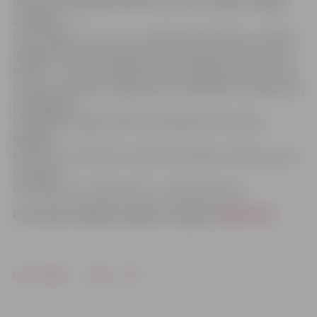
interneta tiešraidē varēs sekot līdzi e-prasmju nedēļas
atklāšanai
no ES mājas, 25., 26. un 27. martā jau trešo reizi e-prasmju
nedēļas ietvaros Latvijā notiks IKT karjeras dienas, kuru
laikā 9. – 12. klašu skolēniem būs iespēja iepazīties ar IKT
nozares profesiju noslēpumiem, jauniešiem, studentiem,
pedagogiem
e-prasmju nedēļas laikā tiek piedāvāts iesaistīties
dažādos
konkursos, daudzviet Latvijā norisināsies semināri, kuros
varēs gūt
informāciju par pieejamiem e-pakalpojumiem.
E-prasmju nedēļas pasākumi Jelgavā
skatīti šeit
Drukāt
Dalīties