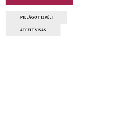
PIELĀGOT IZVĒLI
ATCELT VISAS
Kontakti
Jelgavas valstpilsētas pašvaldība
Lielā iela 11, Jelgava, LV-3001
+371 63005522
pasts@jelgava.lv