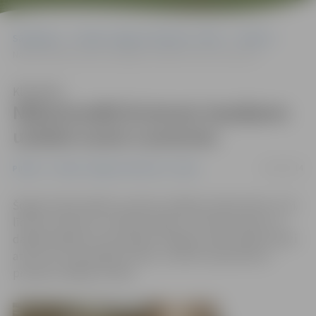
Sākumlapa
Portāla “Jelgavas Vēstnesis” arhīvs
Pilsētā
Nākamnedēļ ikvienam iespējams uzlabot savas e-prasmes
Klausīties
Nākamnedēļ ikvienam iespējams
uzlabot savas e-prasmes
22/03/2014
Pilsētā
Portāla “Jelgavas Vēstnesis” arhīvs
Šogad tradicionālā e-prasmju nedēļa Latvijā notiks no 24.
līdz 30. martam un, kā katru gadu, arī šoreiz daudz un
dažādi pasākumi norisināsies Jelgavā. Iedzīvotāji aicināti
atrast sev interesējošu tēmu un aktīvi iesaistīties e-
prasmju nedēļas norisēs.