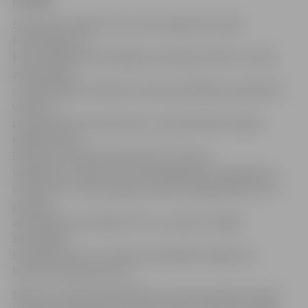
norisēs.
E-prasmju nedēļu mūsu valstī organizē Latvijas
Informācijas un
komunikācijas tehnoloģijas asociācija (LIKTA) un Vides
aizsardzības
un reģionālās attīstības ministrija (VARAM) sadarbībā ar
valsts un
privātā sektora partneriem un pašvaldībām. Šogad
nedēļa notiek
Eiropas Get Online Week 2014 un Eiropas
kampaņas e-Skills for Jobs 2014 gaitā, kuras galvenais
uzdevums ir radīt kopēju Eiropas mēroga platformu e-
prasmju
attīstītības veicināšanai. Par e-prasmju nedēļas
aktivitātēm
Latvijā ikviens var uzzināt, apmeklējot mājas lapu
http://www.eprasmes.lv/.
Dažas no Latvijas aktivitātēm: 24. martā pulksten 10.30