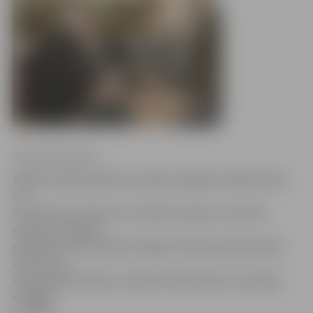
Sintija Čepanone
Šogad tradicionālā e-prasmju nedēļa Latvijā notiks
no
24. līdz 30. martam un, kā katru gadu, arī šoreiz
daudz un dažādi
pasākumi norisināsies Jelgavā. Iedzīvotāji aicināti
atrast sev
interesējošu tēmu un aktīvi iesaistīties e-prasmju
nedēļas