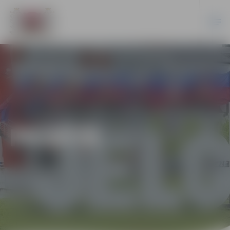
PILSĒTĀ