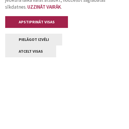
jebkurā laikā varat atsaukt, nodzēšot saglabātās
sīkdatnes.
UZZINĀT VAIRĀK
.
APSTIPRINĀT VISAS
PIELĀGOT IZVĒLI
ATCELT VISAS
Kontakti
Jelgavas valstpilsētas pašvaldība
Lielā iela 11, Jelgava, LV-3001