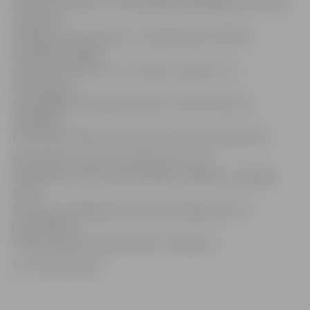
četri LLU profesori – Informācijas tehnoloģiju fakultātes
profesore
I.Arhipova, Ekonomikas un sabiedrības attīstības
fakultātes dekāne
profesore I.Pilvere, LLU zinātņu prorektors un
Informācijas
tehnoloģiju fakultātes profesors Pēteris Rivža un
Tehniskās
fakultātes dekāns profesors Kaspars Vārtukapteinis.
Pašreizējam rektoram profesoram Jurim
Skujānam, kurš par universitātes vadītāju nostrādājis
divus
termiņus no 2004. gada, pilnvaras beigsies līdz ar
jaunievēlētā
rektora apstiprināšanu Ministru kabinetā.
Foto: Vineta Zelča