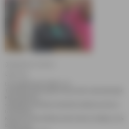
(Papildināts viss teksts.)
Ligita Vaita
LLU ievēlēts jauns rektors, un
turpmākos piecus gadus universitāti vadīs līdzšinējā
Ekonomikas un
sabiedrības attīstības fakultātes dekāne profesore
Irina Pilvere.
Konvents otrajā vēlēšanu kārtā rektori ievēlēja ar 116
balsīm «par»