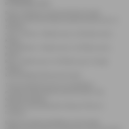
un 106 balsīm «pret».
Rektora vēlēšanas notika divās kārtās. Pirmajā
vēlēšanu kārtā Irina Arhipova saņēma 63 balsis «par» un
158 balsis
«pret», I.Pilvere – 69 balsis «par» un 152 balsis «pret»,
Kaspars
Vārtukapteinis – 42 balsis «par» un 179 balsis «pret»,
Pēteris
Rivža – 45 balsis «par» un 176 balsis «pret». Pirmajā
vēlēšanu
kārtā piedalījās 226 Konventa locekļi.
Tā kā pirmajā kārtā neviens no kandidātiem
nesaņēma vairāk nekā pusi Konventa balsu, tika
organizēta vēlēšanu
otrā kārtā. Tajā varēja balsot tikai par I.Pilveri un
I.Arhipovu.
Balsojot par abām kandidātēm, kuras pirmajā