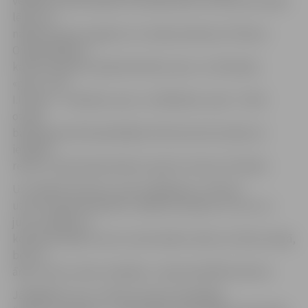
vēlēšanu kārtā saņēma visvairāk balsu, Konventa locekļi
lēma, ka
nākamos piecus gadus LLU vadīs profesore I.Pilvere.
Otrajā vēlēšanu
kārtā I.Arhipova saņēma 81 balsi «par» un 141 balsis
«pret», bet
I.Pilvere – 116 balsis «par» un 106 balsis «pret». Tā kā
otrajā
balsošanas kārtā piedalījās 222 Konventa locekļi, lai
ievēlētu
rektoru, bija nepieciešams saņemt vismaz 112 balsis.
Uzrunājot Konventu, pēc ievēlēšanas, I.Pilvere
uzsver nepieciešamību strādāt komandā. «Es ceru uz
jums, kolēģi, ka
kopā mēs spēsim nest universitātes vārdu ne tikai Latvijā,
bet arī
ārpus mūsu valsts robežām,» tā jaunievēlētā rektore.
Jāatgādina, ka uz rektora amatu kandidēja