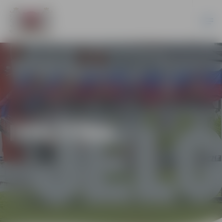
IZGLĪTĪBA