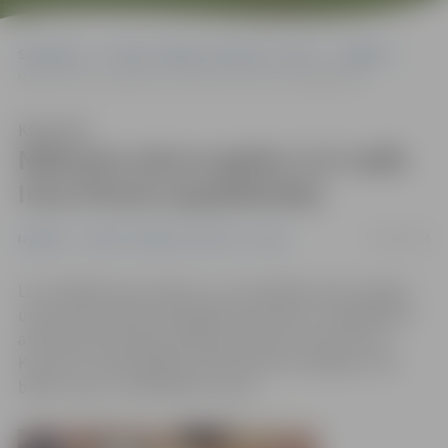
Sākumlapa
Portāla “Jelgavas Vēstnesis” arhīvs
Izglītība
Nākamos piecus gadus LLU vadīs Irina Pilvere (papildināta)
Klausīties
Nākamos piecus gadus LLU vadīs
Irina Pilvere (papildināta)
07/05/2014
Izglītība
Portāla “Jelgavas Vēstnesis” arhīvs
LLU ievēlēts jauns rektors, un turpmākos piecus gadus
universitāti vadīs līdzšinējā Ekonomikas un sabiedrības
attīstības fakultātes dekāne profesore Irina Pilvere.
Konvents otrajā vēlēšanu kārtā rektori ievēlēja ar 116
balsīm «par» un 106 balsīm «pret».