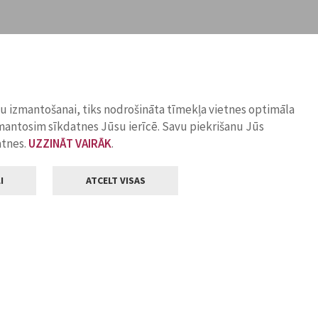
ņu izmantošanai, tiks nodrošināta tīmekļa vietnes optimāla
zmantosim sīkdatnes Jūsu ierīcē. Savu piekrišanu Jūs
atnes.
UZZINĀT VAIRĀK
.
I
ATCELT VISAS
Klientu apkalpošana
ilsētas pašvaldība
Darba laiks