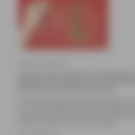
Ilze Knusle-Jankevica
Sestdienas naktī ap pulksten vienos kāds Neretas i
iedzīvotājs izsauca policiju, jo viņam bija izcēlies 
kādu vīrieti, kurš bija ielavījies viņa dārzā.
Pašvaldības policija notikuma vietā noskaidroja, ka 47
vecs vīrietis bija iegājis svešā dārzā, jo bija gribējis sar
tārpus makšķerēšanai. Policijas darbinieku klātbūtnē k
atrisināts un personas devās katra savās gaitās.
Foto: spoki.tvnet.lv