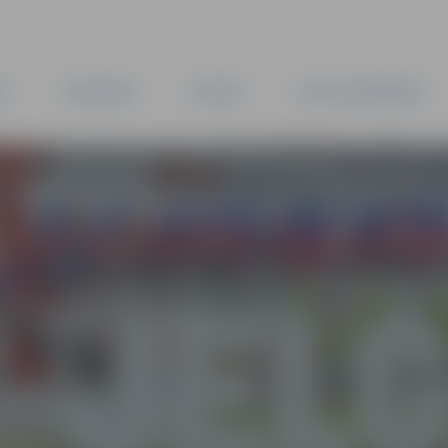
TA
PAŠVALDĪBA
IESTĀDES
KAPITĀLSABIEDRĪBAS