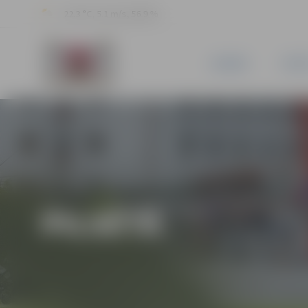
22.3 °C, 5.1 m/s, 56.9 %
JAUNUMI
PILSĒ
PILSĒTĀ