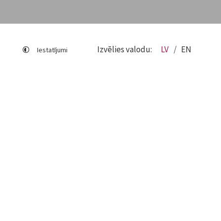
Izvēlies valodu:
LV
EN
Iestatījumi
Lapas karte
Viegli lasīt