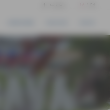
LV
EN
Iestatījumi
UZŅĒMĒJDARBĪBA
PAKALPOJUMI
KONTAKTI