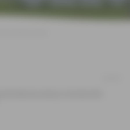
Naktī svešā dārzā rok tārpus
26/05/2014
iedzīvotājs izsauca policiju, jo viņam bija izcēlies