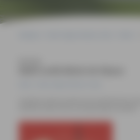
Sākumlapa
Portāla “Jelgavas Vēstnesis” arhīvs
Pilsētā
Klausīties
Naktī svešā dārzā rok tārpus
Pilsētā
Portāla “Jelgavas Vēstnesis” arhīvs
Sestdienas naktī ap pulksten vienos kāds Neretas ielas 
konflikts ar kādu vīrieti, kurš bija ielavījies viņa dārzā.