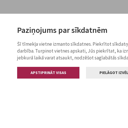
Paziņojums par sīkdatnēm
Šī tīmekļa vietne izmanto sīkdatnes. Piekrītot sīkdat
darbība. Turpinot vietnes apskati, Jūs piekrītat, ka i
jebkurā laikā varat atsaukt, nodzēšot saglabātās sīkd
APSTIPRINĀT VISAS
PIELĀGOT IZVĒL
Kontakti
Jelgavas valstp