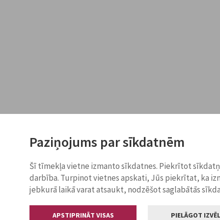
Paziņojums par sīkdatnēm
Šī tīmekļa vietne izmanto sīkdatnes. Piekrītot sīkdat
darbība. Turpinot vietnes apskati, Jūs piekrītat, ka i
jebkurā laikā varat atsaukt, nodzēšot saglabātās sīkd
APSTIPRINĀT VISAS
PIELĀGOT IZVĒL