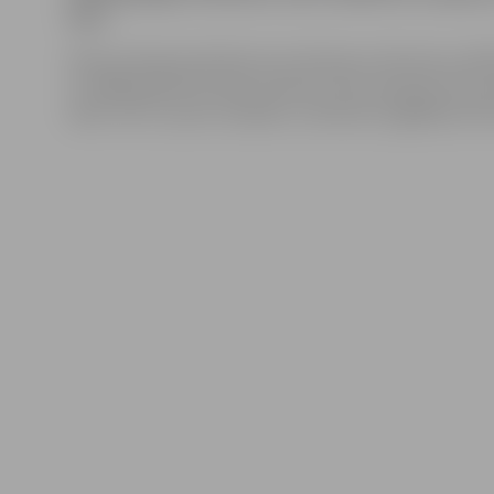
ielas.
Valsts policijas pārstāve Ieva Sietniece informē, ka 19
un 1999. gadā dzimušās meitenes tika sastaptas Puķu i
naktī. Par to ziņots vecākiem, meitenes nogādātas dzī