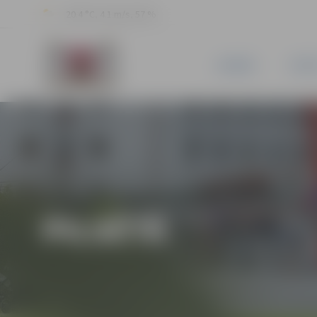
20.4 °C, 4.1 m/s, 57 %
JAUNUMI
PILSĒ
PILSĒTĀ