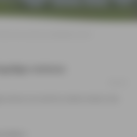
Naktī uz ielas sastop divas nepilngadīgas meitenes
lngadīgas meitenes
28/05/2012
gas meitenes, kuras naktī bez vecākiem atradās uz ielas.
 atradās uz