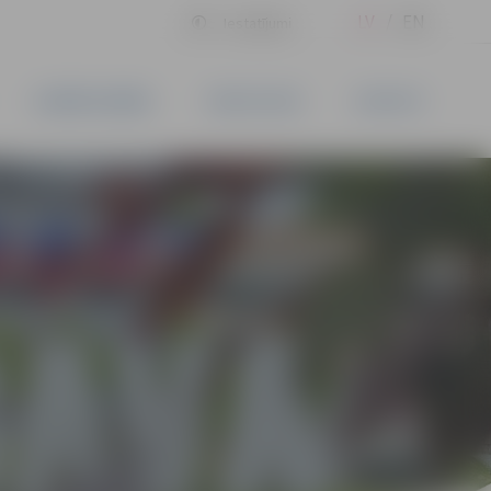
LV
EN
Iestatījumi
UZŅĒMĒJDARBĪBA
PAKALPOJUMI
KONTAKTI