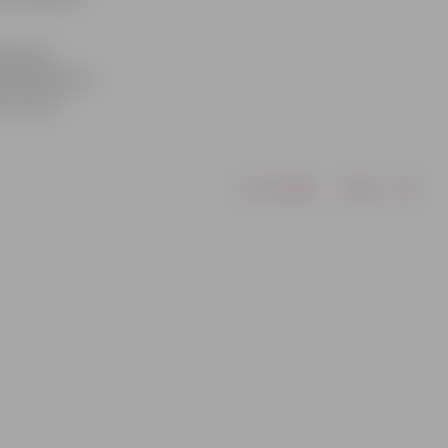
97. gadā
elā trešdien 3
vesvietā.
Drukāt
Dalīties