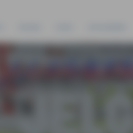
TA
PAŠVALDĪBA
IESTĀDES
KAPITĀLSABIEDRĪBAS