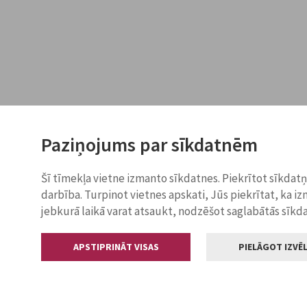
Paziņojums par sīkdatnēm
Šī tīmekļa vietne izmanto sīkdatnes. Piekrītot sīkdat
darbība. Turpinot vietnes apskati, Jūs piekrītat, ka i
jebkurā laikā varat atsaukt, nodzēšot saglabātās sīkd
APSTIPRINĀT VISAS
PIELĀGOT IZVĒL