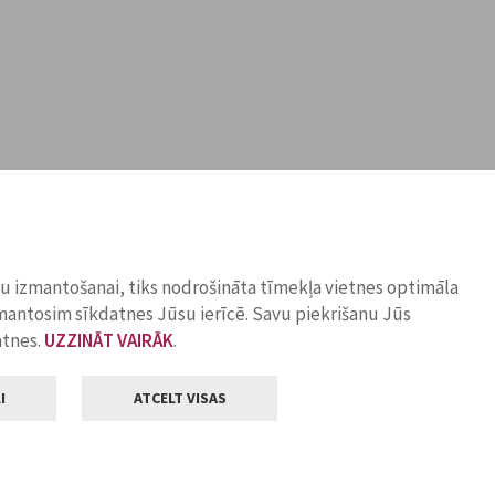
ņu izmantošanai, tiks nodrošināta tīmekļa vietnes optimāla
zmantosim sīkdatnes Jūsu ierīcē. Savu piekrišanu Jūs
atnes.
UZZINĀT VAIRĀK
.
I
ATCELT VISAS