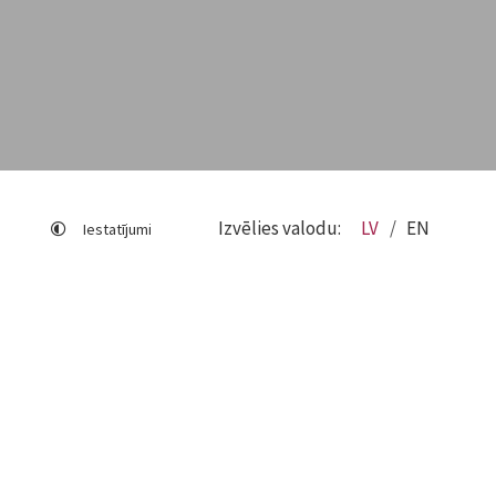
Izvēlies valodu:
LV
EN
Iestatījumi