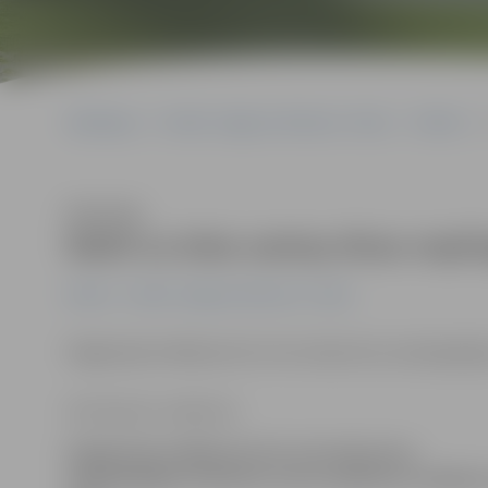
Sākumlapa
Portāla “Jelgavas Vēstnesis” arhīvs
Pilsētā
Klausīties
Naktī uz ielas sastop divas nepi
Pilsētā
Portāla “Jelgavas Vēstnesis” arhīvs
Pagājušajā nedēļā policisti aizturēja divas nepilngadī
Ilze Knusle-Jankevica
Pagājušajā nedēļā policisti aizturēja divas
nepilngadīgas meitenes, kuras naktī bez vecākiem