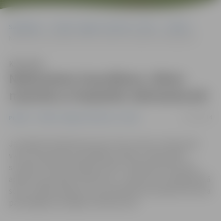
Sākumlapa
Portāla “Jelgavas Vēstnesis” arhīvs
Pilsētā
Naktsmiera traucēšanu «Rimi» mazinās ar barjerām stāvlaukumā
Klausīties
Naktsmiera traucēšanu «Rimi»
mazinās ar barjerām stāvlaukumā
13/10/2014
Pilsētā
Portāla “Jelgavas Vēstnesis” arhīvs
Jau ilgstoši stāvlaukums pie «Vivo centra» ir kļuvis par
vienu no jauniešu pulcēšanās vietām, sevišķi nakts
stundās. Tā kā pulcēšanās «Rimi» stāvlaukumā traucē
apkārt esošo māju naktsmieru, uzņēmums tuvākajā laikā
sola uzstādīt barjeras, kas samazinās automašīnu ātruma
pārsniegšanas iespējas stāvlaukumā.