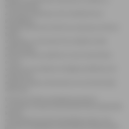
būtiski ierobežo
automašīnu driftošanas, kā arī vienkārši ātruma
pārsniegšanas
iespējas. Šobrīd esam veikuši cenu aptauju par atdures
barjeru
izveidošanu, un tās varētu tikt uzstādītas tuvāko
mēnešu laikā,»
informē D.Valnere, piebilstot, ka citos tirdzniecības
centros
uzņēmums nav saskāries ar līdzīgām problēmām, kad
stāvlaukumā
regulāri pulcējas autobraucēji, kas traucē iedzīvotāju
naktsmieru.
D.Valnere portālam www.jelgavasvestnesis.lv
arī norāda, ka uzņēmums jau iepriekš lūdzis sabiedriskās
kārtības
nodrošināšanā iesaistīties Pašvaldības policiju, taču
jānorāda, ka šajā gadījumā Pašvaldības policijai juridiski