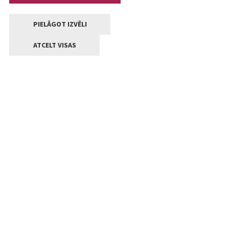
PIELĀGOT IZVĒLI
ATCELT VISAS
Kontakti
Jelgavas valstpilsētas pašvaldība
Lielā iela 11, Jelgava, LV-3001
+371 63005522
pasts@jelgava.lv