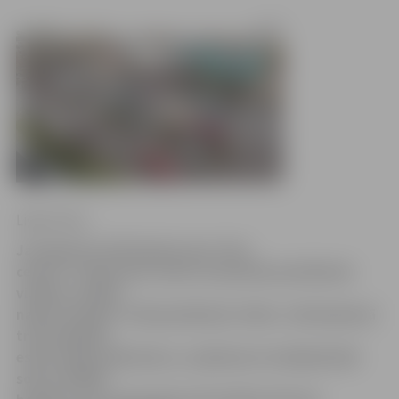
Ligita Vaita
Jau ilgstoši stāvlaukums pie «Vivo
centra» ir kļuvis par vienu no jauniešu pulcēšanās
vietām, sevišķi
nakts stundās. Tā kā pulcēšanās «Rimi» stāvlaukumā
traucē apkārt
esošo māju naktsmieru, uzņēmums tuvākajā laikā
sola uzstādīt