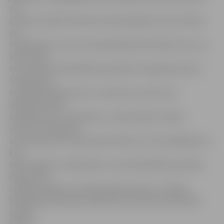
nav
pamata sastādīt administratīvā pārkāpuma protokolus
par
trokšņošanu, kas traucē apkārtējo iedzīvotāju mieru, jo
iedzīvotāji
nav vērsušies Pašvaldības policijā ar iesniegumiem par
trokšņošanu
minētajā stāvlaukumā. «Lai personu sauktu pie
administratīvās
atbildības par trokšņošanu, nepieciešami vairāku
personu iesniegumi
vai liecības par trokšņošanas faktiem. Vairumā gadījumu,
kad
iedzīvotāji par trokšņošanu zvana Pašvaldības policijas
Operatīvās
vadības nodaļai, viņi vēlas palikt anonīmi,» skaidro
Pašvaldības policijas sabiedrisko attiecību speciāliste
Sandra