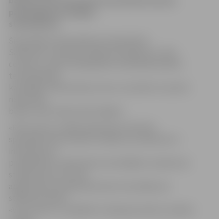
barjeras, kas samazinās automašīnu ātruma
pārsniegšanas iespējas
stāvlaukumā.
Šis jautājums aktualizēts arī septembra
Satiksmes
kustības drošības komisijā, kur «Vivo
centram» uzdots nekavējoties nodrošināt kārtību
teritorijā laikā,
kad slēgts tirdzniecības centrs, lai netiktu traucēts
naktsmiers
blakus esošo māju iedzīvotājiem.
«Rimi Latvia» vecākā sabiedrisko attiecību
speciāliste Dace Valnere norāda, ka uzņēmums ir
informēts par
problēmām ar naktsmiera traucētājiem uzņēmuma
stāvlaukumā. «Arī mūs
apgrūtina šie sabiedriskā miera traucētāji, kas
stāvlaukumā pie
«Vivo centra» ir vairākkārt trokšņojuši nakts stundās,»