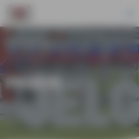
PILSĒTĀ