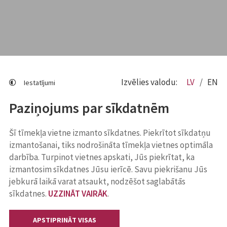
Izvēlies valodu:
LV
EN
Iestatījumi
Paziņojums par sīkdatnēm
Šī tīmekļa vietne izmanto sīkdatnes. Piekrītot sīkdatņu
izmantošanai, tiks nodrošināta tīmekļa vietnes optimāla
darbība. Turpinot vietnes apskati, Jūs piekrītat, ka
izmantosim sīkdatnes Jūsu ierīcē. Savu piekrišanu Jūs
jebkurā laikā varat atsaukt, nodzēšot saglabātās
sīkdatnes.
UZZINĀT VAIRĀK
.
APSTIPRINĀT VISAS