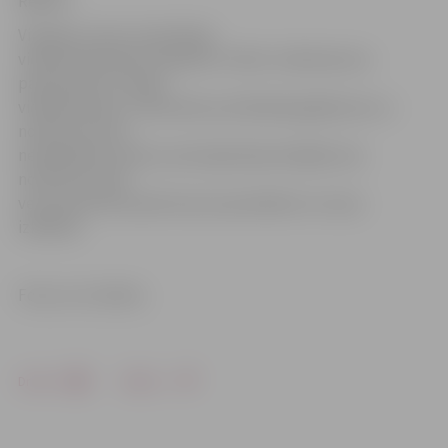
Reksce.
Viņa gan uzsver, ka
policijas
videonovērošanas inspektori «Rimi» stāvlaukumu
pastiprināti uzrauga
videokamerās, un jauniešu pulcēšanās gadījumos uz
notikuma vietu
nekavējoties izbrauc patruļpolicijas ekipāža, kas
notikuma vietā
veic preventīvas pārrunas ar jauniešiem un viņus
izklīdina.
Foto: no JV arhīva
Drukāt
Dalīties