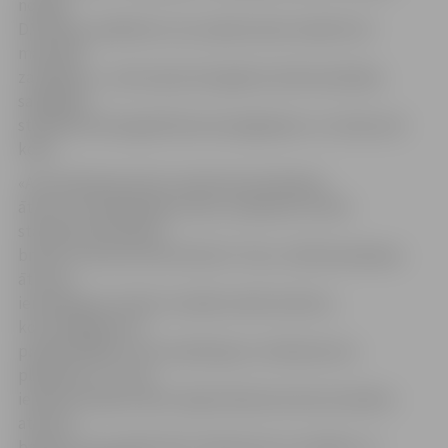
norāda
D.Valnere, piebilstot, ka uzņēmumam nodarīti arī
materiāli
zaudējumi – pirms aptuveni gada autobraucēji bija
sabojājuši
stāvlaukumā augošā koka aizsargbarjeru un nolauzuši
koku.
«Autostāvlaukumā ir izvietotas braukšanas
ātrumu ierobežojošās zīmes, saskaņā ar kurām
stāvlaukumā atļauts
braukt ar ātrumu līdz 20 km/h. Taču, tā kā braukšanas
ātruma
ierobežojums nakts stundās netiek ievērots,
konsultējāmies ar
projektētājiem, kas nodarbojas ar stāvlaukumu
plānošanu, un viņu
ieteikums bija izvietot šajā stāvlaukumā automašīnu
atdures
barjeras, kas sadala lielo stāvlaukumu mazākos un