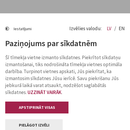
Izvēlies valodu:
LV
EN
Iestatījumi
Paziņojums par sīkdatnēm
Šī tīmekļa vietne izmanto sīkdatnes. Piekrītot sīkdatņu
izmantošanai, tiks nodrošināta tīmekļa vietnes optimāla
darbība. Turpinot vietnes apskati, Jūs piekrītat, ka
izmantosim sīkdatnes Jūsu ierīcē. Savu piekrišanu Jūs
jebkurā laikā varat atsaukt, nodzēšot saglabātās
sīkdatnes.
UZZINĀT VAIRĀK
.
APSTIPRINĀT VISAS
PIELĀGOT IZVĒLI