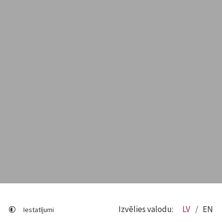
Izvēlies valodu:
LV
EN
Iestatījumi