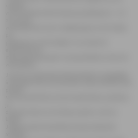
reģistrēt
var LDC Dobeles ielā 41 (maksa par pakalpojumu – 7,11
eiro) vai pie
veterinārārstiem, kam ir noslēgts līgums ar LDC (maksa
par
pakalpojumu var būt lielāka). To var izdarīt arī
elektroniski LDC
mājas lapā www.ldc.gov.lv. Suņa apzīmēšanu ar čipu veic
veterinārārsti.
Jaunā suņu reģistrācijas kārtība palīdzēs uzraugošajām
institūcijām atrast suņa saimnieku, tāpat saimnieks varēs
pierādīt
sava suņa identitāti, ja tas būs nepieciešams, piemēram,
ja
dzīvnieks izkļuvis no teritorijas, pamests, uzbrucis
kādam.
Jelgavas pilsētas Pašvaldības policijas sabiedrisko
attiecību