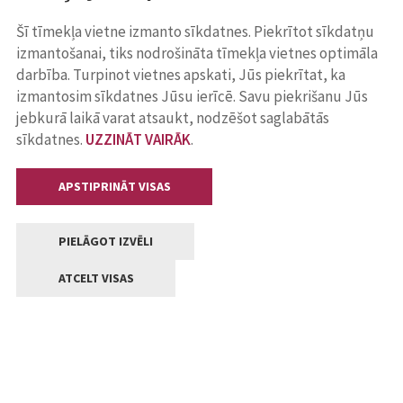
Šī tīmekļa vietne izmanto sīkdatnes. Piekrītot sīkdatņu
izmantošanai, tiks nodrošināta tīmekļa vietnes optimāla
darbība. Turpinot vietnes apskati, Jūs piekrītat, ka
izmantosim sīkdatnes Jūsu ierīcē. Savu piekrišanu Jūs
jebkurā laikā varat atsaukt, nodzēšot saglabātās
sīkdatnes.
UZZINĀT VAIRĀK
.
APSTIPRINĀT VISAS
PIELĀGOT IZVĒLI
ATCELT VISAS