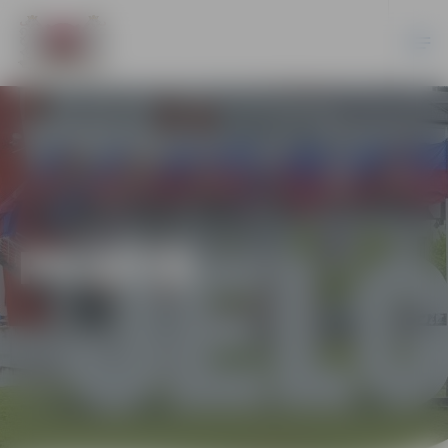
PILSĒTĀ