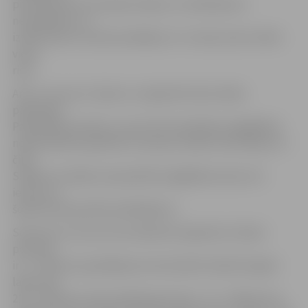
protokoli par suņa skaļu riešanu un izkārnījumu
nesavākšanu un
izteikti pieci mutiski aizrādījumi. Uz vietas sods uzlikts
vienu
riezi.
Arī to, vai suns ir čipots un reģistrēts datu bāzē,
pārbaudīs
Pašvaldības policija, un jau drīzumā plānots iegādāties
nepieciešamo aparatūru, kas ļaus nolasīt informāciju no
čipa.
S.Reksce norāda, ka paredzēts iegādāties divas trīs
ierīces un
šobrīd tiek apzināts piedāvājums.
Sods par to, ka suns nav atbilstoši reģistrēs, fiziskai
personai
ir 7 – 210 eiro (ja pārkāpums konstatēts atkārtoti gada
laikā, tad
210 – 350 eiro), bet juridiskai personai – 15 – 350 eiro (ja