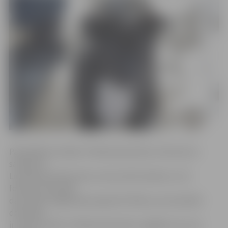
Pašvaldības iestāde «Pilsētsaimniecība» informē, ka
saskaņā ar
Lauksaimniecības datu centra (LDC) datiem uz 23.
februāri vienotajā
datu bāzē Jelgavā bija reģistrēti 789 suņi, bet pilsētā
dzīvnieku
ir krietni vairāk. «Pilsētsaimniecība» atgādina, ka suni