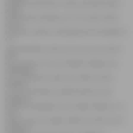
speciāliste Sandra Reksce norāda, ka joprojām ik gadu
pilsētas
ielās tiek izķerti klaiņojoši suņi un ne vienmēr izdodas
atrast to
saimniekus. Piemēram, 2015. gadā patversmē nogādāti 47
suņi.
Tāpat Pašvaldības policija kontrolē, vai suņu saimnieki
pilda
savus pienākumus. Pērn par dažādiem pārkāpumiem
(skaļa riešana,
suns izvests ārā bez pavadas, nav savākti dzīvnieka
izkārnījumi
utt.) suņu saimniekiem sastādīti 64 administratīvā
pārkāpuma
protokoli. Sešos gadījumos, konstatējot pārkāpumu, uz
vietas
uzlikts naudas sods. Šogad sastādīti divi administratīvā
pārkāpuma