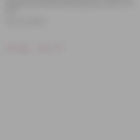
pārkāpums konstatēts atkārtoti gada laikā, tad 350 – 700
eiro).
Foto: no JV arhīva
Drukāt
Dalīties