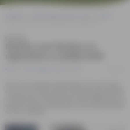
Sākumlapa
Portāla “Jelgavas Vēstnesis” arhīvs
Pilsētā
Neatliec suņa čipošanu un reģistrēšanu uz pēdējo brīdi!
Klausīties
Neatliec suņa čipošanu un
reģistrēšanu uz pēdējo brīdi!
02/03/2016
Pilsētā
Portāla “Jelgavas Vēstnesis” arhīvs
Pēc četriem mēnešiem spēkā stāsies norma, kas nosaka:
suņiem, kuri vecāki par sešiem mēnešiem, jābūt čipotiem
un reģistrētiem centralizētā datu bāzē. Pēdējā laikā suņu
īpašnieki Jelgavā ir aktivizējušies, tomēr daudzi joprojām
to vēl nav izdarījuši.