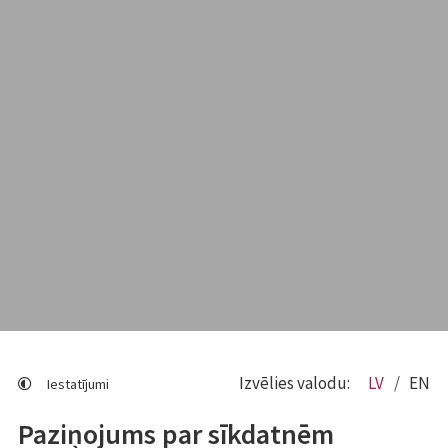
Izvēlies valodu:
LV
EN
Iestatījumi
Paziņojums par sīkdatnēm