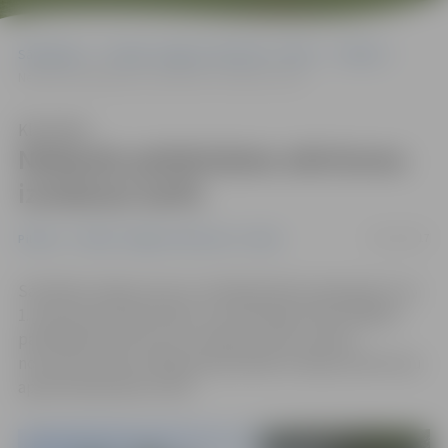
Sākumlapa
Portāla “Jelgavas Vēstnesis” arhīvs
Pilsētā
Nedaudz palielināsies atkritumu izvešanas tarifs
Klausīties
Nedaudz palielināsies atkritumu
izvešanas tarifs
04/12/2017
Pilsētā
Portāla “Jelgavas Vēstnesis” arhīvs
Saistībā ar dabas resursu nodokļa likmes pieaugumu no
1. janvāra daudzdzīvokļu un privātmāju iedzīvotājiem
palielināsies atkritumu izvešanas tarifs, paredz
novembra domes sēdē apstiprinātās izmaiņas atkritumu
apsaimniekošanas tarifā.