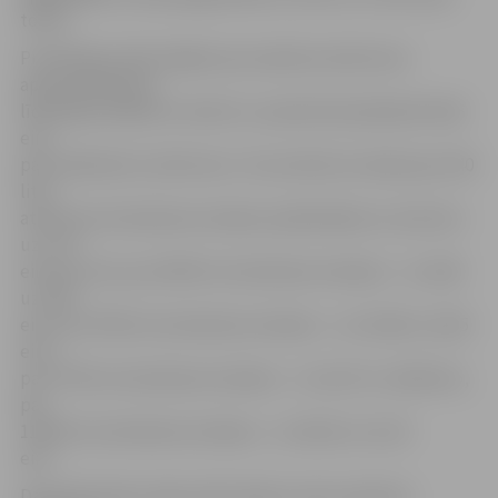
tonnu.
Privātmāju iedzīvotājiem par sadzīves atkritumu
apsaimniekošanu
līdzšinējo 18,66 eiro vietā no 1. janvāra būs jāmaksā 19,26
eiro
par kubikmetru atkritumu. Tas nozīmē, ka maksa par 140
litru
atkritumu konteinera izvešanu palielināsies no 2,61 eiro
uz 2,70
eiro par reizi, par 240 litru konteinera izvešanu – no 4,48
uz 4,62
eiro, par 750 litru konteinera izvešanu – no 13,99 uz 14,45
eiro,
par 770 litru konteinera izvešanu – no 14,37 uz 14,83 eiro,
par
1100 litru konteinera izvešanu – no 20,52 uz 21,19
eiro.
Daudzdzīvokļu māju iedzīvotāji, kuriem sadzīves