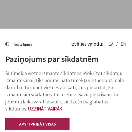
Izvēlies valodu:
LV
EN
Iestatījumi
Paziņojums par sīkdatnēm
Šī tīmekļa vietne izmanto sīkdatnes. Piekrītot sīkdatņu
izmantošanai, tiks nodrošināta tīmekļa vietnes optimāla
darbība. Turpinot vietnes apskati, Jūs piekrītat, ka
izmantosim sīkdatnes Jūsu ierīcē. Savu piekrišanu Jūs
jebkurā laikā varat atsaukt, nodzēšot saglabātās
sīkdatnes.
UZZINĀT VAIRĀK
.
APSTIPRINĀT VISAS