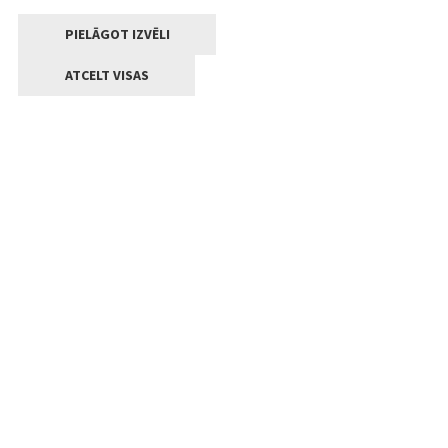
PIELĀGOT IZVĒLI
ATCELT VISAS
Kontakti
Jelgavas valstpilsētas pašvaldība
Lielā iela 11, Jelgava, LV-3001
+371 63005522
pasts@jelgava.lv