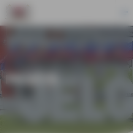
PILSĒTĀ