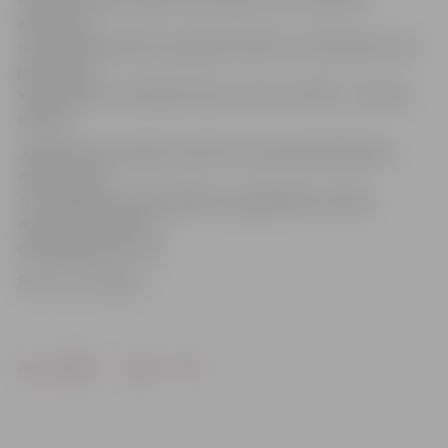
atkritumu
normatīvais daudzums gadā noteikts 1,5 kubikmetri, no
janvāra par
vienu personu maksās astoņus centus vairāk – 2,41 eiro
mēnesī.
Jāpiebilst, ka sadzīves atkritumu apsaimniekošanas
maksu veido
to savākšana un pārvadāšana, apglabāšana, dabas
resursu nodoklis un
dīzeļdegvielas cena.
Foto: no JV arhīva
Drukāt
Dalīties