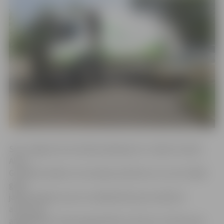
SIA «Jelgavas komunālie pakalpojumi» valdes loceklis
Alvils
Grīnfelds skaidro, ka izmaiņas saistītas ar to, ka no 2018.
gada
janvāra dabas resursu nodokļa likme par sadzīves
atkritumu
apglabāšanu tiek paaugstināta no 25 eiro uz 35 eiro par