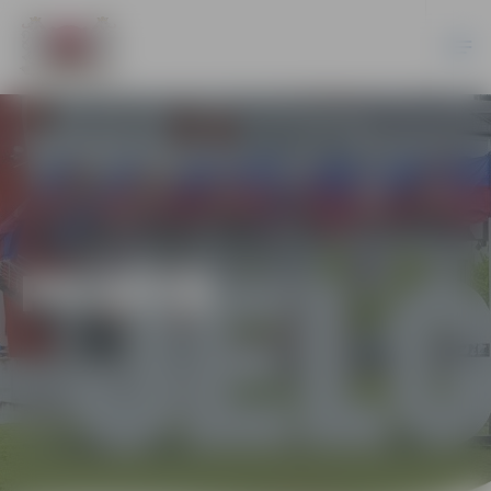
PILSĒTĀ