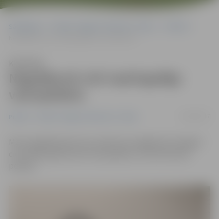
Sākumlapa
Portāla “Jelgavas Vēstnesis” arhīvs
Pilsētā
Negadījumā cieš nepilngadīgs velosipēdists
Klausīties
Negadījumā cieš nepilngadīgs
velosipēdists
03/04/2017
Pilsētā
Portāla “Jelgavas Vēstnesis” arhīvs
Marta pēdējā dienā ceļu satiksmes negadījumā Jelgavā
cieta 2005. gadā dzimis velosipēdists, informē Valsts
policija.