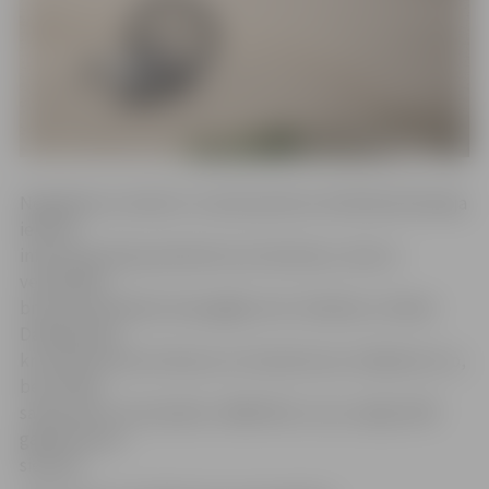
Negadījums notika 31. martā pulksten 18.30 Mazā Dambja
ielā. Kā
informē policijas pārstāve Ieva Sietniece, zēns ar
velosipēdu
brauca pa Dobeles ielas gājēju ietvi. Dobeles un Mazā
Dambja ielas
krustojumā viņš uzbrauca uz brauktuves, lai šķērsotu to,
bet notika
sadursme ar automašīnu «BMW 525», kuru vadīja 1979.
gadā dzimusi
sieviete.