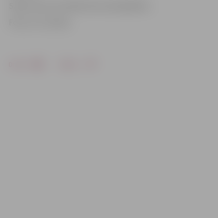
Sadursmes rezultātā cieta velosipēdists.
Foto: no JV arhīva
Drukāt
Dalīties