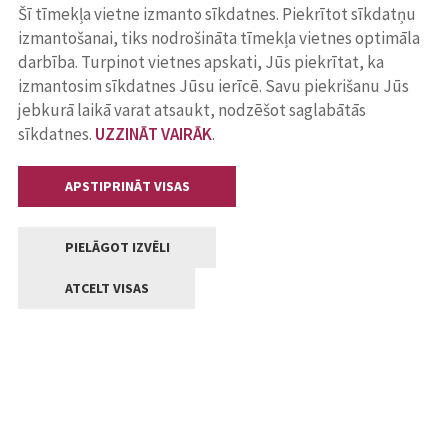
Šī tīmekļa vietne izmanto sīkdatnes. Piekrītot sīkdatņu
izmantošanai, tiks nodrošināta tīmekļa vietnes optimāla
darbība. Turpinot vietnes apskati, Jūs piekrītat, ka
izmantosim sīkdatnes Jūsu ierīcē. Savu piekrišanu Jūs
jebkurā laikā varat atsaukt, nodzēšot saglabātās
sīkdatnes.
UZZINĀT VAIRĀK
.
APSTIPRINĀT VISAS
PIELĀGOT IZVĒLI
ATCELT VISAS