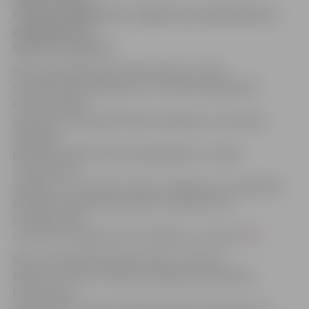
sava personīgā datora, tāpēc aicina nekavēties un
atlikušajās trīs
dienās to nokārtot.
Bērnu pārreģistrāciju elektroniski var veikt
portālā www.epakalpojumi.lv. Ātrāka pieslēgšanās
elektroniskajai
pieteikumu pārreģistrēšanai iespējama, izmantojot
Izglītības
pārvaldes mājas lapā www.jip.jelgava.lv, sadaļā
«Pirmsskolas
izglītība», «Pirmsskolu rinda», pieejamo saiti. Izglītības
pārvaldes mājas lapā pieejama pamācība, kā
pārreģistrāciju
var veikt no mājas datora. Pamācību var skatīt
ŠEIT
Bērnu pārreģistrāciju bērnudārzu rindā vēl
šodien var veikt arī klātienē Jelgavas pašvaldības
Dzīvesvietas