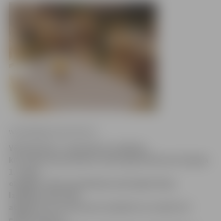
www.jelgavasvestnesis.lv
Vēl tikai līdz 1. decembrim vecākiem,
kuru bērni pirmsskolas rindā reģistrēti pirms šī gada
1. maija,
obligāti ir jāveic pieteikumu pārreģistrācija.
Izglītības pārvalde
atgādina, ka to pavisam vienkārši var izdarīt arī
elektroniski no