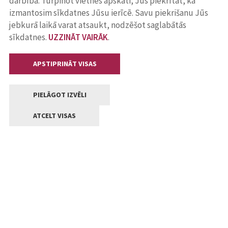
darbība. Turpinot vietnes apskati, Jūs piekrītat, ka
izmantosim sīkdatnes Jūsu ierīcē. Savu piekrišanu Jūs
jebkurā laikā varat atsaukt, nodzēšot saglabātās
sīkdatnes.
UZZINĀT VAIRĀK
.
APSTIPRINĀT VISAS
PIELĀGOT IZVĒLI
ATCELT VISAS
Kontakti