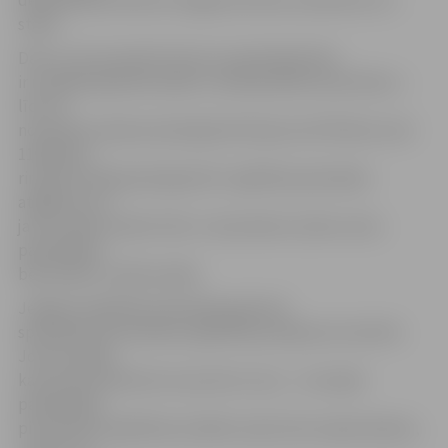
deklarēšanas sektorā Jelgavas domes (Lielā iela 11) 1.
stāvā.
Dati uz 24. novembri liecina, ka pārreģistrēta
ir mazākā daļa bērnudārzu rindā iepriekš esošo bērnu –
līdz 14.
novembra vakaram pārreģistrēti bija vien 975 bērni, bet
1164 bērni
rindā vēl nebija pārreģistrēti. Izglītības pārvaldes
atgādina, ka,
ja tas netiks izdarīts līdz 1. decembrim, bērns vietu
pašvaldības
bērnudārzu rindā zaudēs.
Jelgavas Izglītības pārvaldes galvenā
speciāliste pirmsskolas izglītības jautājumos Sarmīte
Joma norāda,
ka par šiem bērniem nav precīzu ziņu – vai vispār
pašvaldības
pirmsskolas izglītības iestāde viņiem būs nepieciešama,