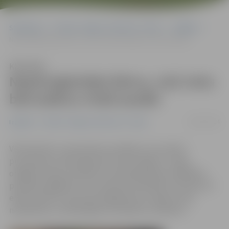
Sākumlapa
Portāla “Jelgavas Vēstnesis” arhīvs
Izglītība
Nepārreģistrējot bērnu, viņš vietu bērnudārzu rindā zaudēs
Klausīties
Nepārreģistrējot bērnu, viņš vietu
bērnudārzu rindā zaudēs
28/11/2014
Izglītība
Portāla “Jelgavas Vēstnesis” arhīvs
Vēl tikai līdz 1. decembrim vecākiem, kuru bērni
pirmsskolas rindā reģistrēti pirms šī gada 1. maija,
obligāti ir jāveic pieteikumu pārreģistrācija. Izglītības
pārvalde atgādina, ka to pavisam vienkārši var izdarīt arī
elektroniski no sava personīgā datora, tāpēc aicina
nekavēties un atlikušajās trīs dienās to nokārtot.