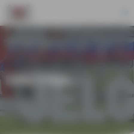
IZGLĪTĪBA