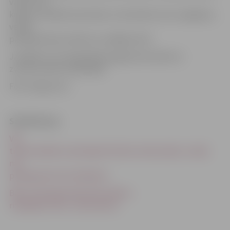
varbūt viņi
kopā ar vecākiem devušies uz ārzemēm, bet, iespējams,
vecāki
pārreģistrāciju atlikuši uz pēdējo brīdi.
Jautājumu vai neskaidrību gadījumā vecāki var
zvanīt pa tālruni 63012465.
Foto: kasjauns.lv
Saistītā ziņa
Vēl
tikai šonedēļ var pārreģistrēt bērnu bērnudārzu rindā;
nav
pārreģistrēti vēl 1164 bērni
Bērnu pārreģistrācija bērnudārzu
rindā jāveic līdz 1. decembrim