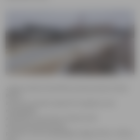
Jelgavas pilsētas Pašvaldības policijas pārstāve Sandra
Reksce
informē, ka svētdien reģistrēti trīs gadījumi, kad
nepilngadīgie
atradušies uz upes ledus. Pulksten 12.50
videonovērošanas kamerās
pamanīts, ka divi nepilngadīgie staigā pa Driksu. «Driksas