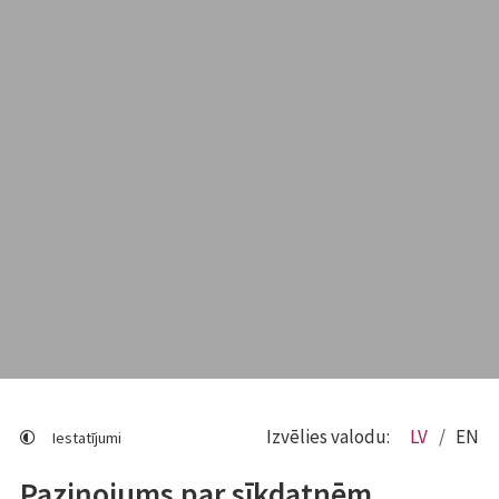
Izvēlies valodu:
LV
EN
Iestatījumi
Paziņojums par sīkdatnēm