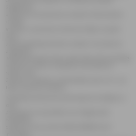
centimetriem un šobrīd ir 77 centimetri, savukārt
Staļģenē tas
krities par 13 centimetriem un šobrīd ir 339 centimetri.
«Pilsētā
atrasties uz upes ledus ir bīstami arī tāpēc, ka upēs ir
lietus
ūdens kanalizācijas kolektoru izlaides. Tas nozīmē, ka
upē gandrīz
nepārtraukti ieplūst ūdens, tāpēc šajās vietās upe kārtīgi
neaizsalst un ledus ir trauslāks, ko ne vienmēr var
redzēt,» saka
G.Reinsons. Jāpiebilst, ka Driksā šādas vietas ir trīs – pie
tirgus, viesnīcas un baseina.
Pašvaldības policija aicina iedzīvotājus būt vērīgiem un
ziņot
par bērniem un pusaudžiem, kuri staigā pa ledu.
Pašvaldības
policijai var ziņot pa tālruni 8550, 63028550, kā arī
informāciju