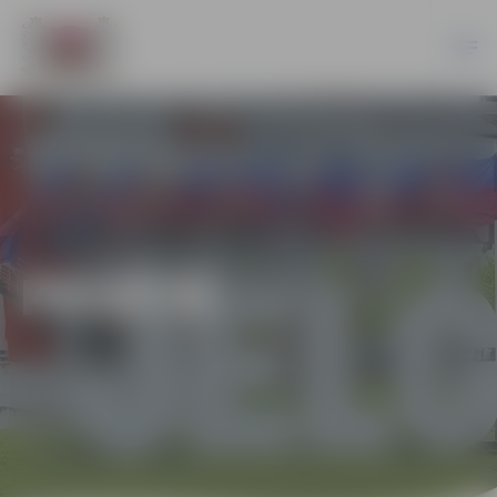
PILSĒTĀ