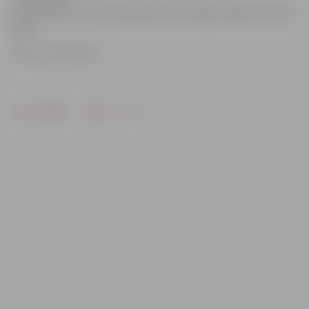
var nodot POIC pa bezmaksas iedzīvotāju atbalsta tālruni
8787.
Foto: Ivars Veiliņš
Drukāt
Dalīties