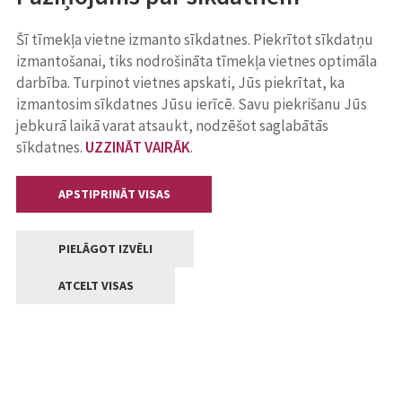
Šī tīmekļa vietne izmanto sīkdatnes. Piekrītot sīkdatņu
izmantošanai, tiks nodrošināta tīmekļa vietnes optimāla
darbība. Turpinot vietnes apskati, Jūs piekrītat, ka
izmantosim sīkdatnes Jūsu ierīcē. Savu piekrišanu Jūs
jebkurā laikā varat atsaukt, nodzēšot saglabātās
sīkdatnes.
UZZINĀT VAIRĀK
.
APSTIPRINĀT VISAS
PIELĀGOT IZVĒLI
ATCELT VISAS