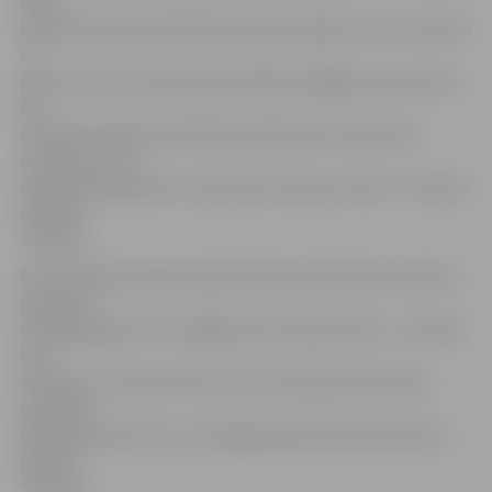
upes
krastā policijas darbinieki sastapa 11 gadus vecus meiteni
un
puisi, kuri pirms policijas ierašanās staigāja pa upes ledu.
Par
notikušo policijas darbinieki telefoniski ziņoja zēna
mammai, kura
ieradās pakaļ dēlam un ģimenes draugu meitai,» situāciju
atstāsta
S.Reksce.
Bet svētdienas pēcpusdienā videonovērošanas kamerās
pamanīti
nepilngadīgie, kuri staigājuši pa Lielupes ledu. «Jaunieši,
kuri
atradās uz Lielupes ledus, pirms policijas darbinieku
ierašanās
bija devušās prom un tuvākajā apkārtnē netika manīti,»
piebilst
S.Reksce.