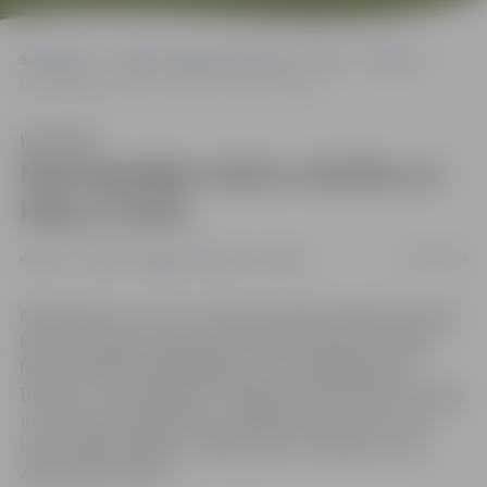
Sākumlapa
Portāla “Jelgavas Vēstnesis” arhīvs
Pilsētā
Nepilngadīgie riskē ar dzīvību un kāpj uz ledus
Klausīties
Nepilngadīgie riskē ar dzīvību un
kāpj uz ledus
19/03/2018
Pilsētā
Portāla “Jelgavas Vēstnesis” arhīvs
Neskatoties uz to, ka uz ledus atrasties šobrīd ir jo īpaši
bīstami, pilsētas videonovērošanas kamerās svētdien
fiksēti vairāki nepilngadīgie, kuri pastaigājušies pa
Driksas un Lielupes ledu, riskējot ar savu dzīvību. Policija
un Valsts ugunsdzēsības un glābšanas dienests aicina
iedzīvotājus nekāpt uz ledus, jo tas ir bīstami un var
apdraudēt dzīvību.