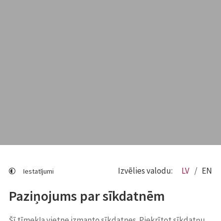
Izvēlies valodu:
LV
EN
Iestatījumi
Paziņojums par sīkdatnēm
Šī tīmekļa vietne izmanto sīkdatnes. Piekrītot sīkdatņu