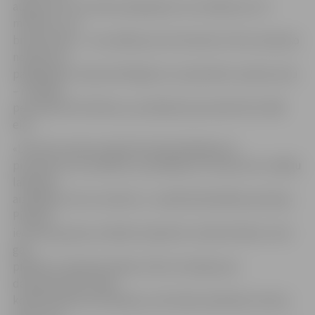
augstums virs ietvēm pieļaujams ne zemāks par 2,5
metriem, virs
brauktuvēm – ne zemāks par 4,5 metriem. Par šo saistošo
noteikumu
pārkāpšanu izsaka brīdinājumu vai piemēro naudas sodu
– fiziskām
personām līdz 350 eiro, juridiskām personām līdz 1400
eiro.
«Līdz šim neviens administratīvā pārkāpuma
protokols nav sastādīts, jo pārkāpums vienas divu nedēļu
laikā pēc
aizrādījuma ticis novērsts,» norāda Pašvaldības policijas
Pilsētas
iecirkņu grupas vecākais inspektors Sandris Miezis. Viņš
gan
piebilst, ka bijušas dažas strīdu situācijas par
daudzdzīvokļu māju
koplietošanas teritorijām, jo dzīvokļu īpašnieku domas