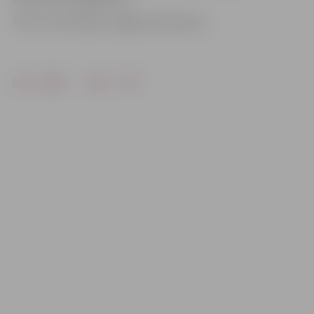
Foto: Ivars Veiliņš/«Jelgavas Vēstnesis»
Drukāt
Dalīties