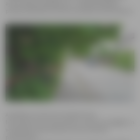
aicinot apkopt apstādījumus,» norāda Pašvaldības
policijas sabiedrisko attiecību speciāliste Sandra Reksce.
Apstādījumi, lūstoši zari vai lapotne, kas
liecas pāri ietvei vai veloceliņam, ne tikai traucē gājēju un
velosipēdistu pārvietošanos, bet arī samazina
pārredzamību