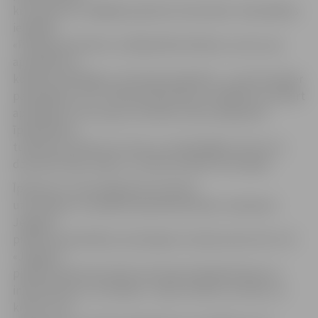
krustojumos, tādējādi palielinot bīstamību. Pašvaldības
iestādes
«Pilsētsaimniecība» vadītājs Māris Mielavs uzsver: par
apstādījumu
kopšanu atbildīgs ir teritorijas īpašnieks – ja zeme pieder
pašvaldībai, tā ir «Pilsētsaimniecības» atbildība, savukārt
apstādījumi, kas aug uz privātas zemes, jākopj tās
īpašniekiem,
turklāt tas attiecas ne vien uz privātmājām, bet arī uz
daudzdzīvokļu māju un citām privātām teritorijām.
Īpašuma un tam piegulošo teritoriju
uzturēšana un kopšana īpašniekam jāveic saskaņā ar
Jelgavas
pilsētas pašvaldības saistošajiem noteikumiem Nr.12-15
«Jelgavas
pilsētas administratīvās teritorijas labiekārtošana un
inženierbūvju uzturēšana». Tajos noteikts, ka koku un
krūmu zaru