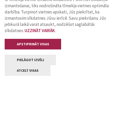
izmantošanai, tiks nodrošināta tīmekļa vietnes optimāla
darbība. Turpinot vietnes apskati, Jūs piekrītat, ka
izmantosim sīkdatnes Jūsu ierīcē. Savu piekrišanu Jūs
jebkurā laikā varat atsaukt, nodzēšot saglabātās
sīkdatnes.
UZZINĀT VAIRĀK
.
APSTIPRINĀT VISAS
PIELĀGOT IZVĒLI
ATCELT VISAS