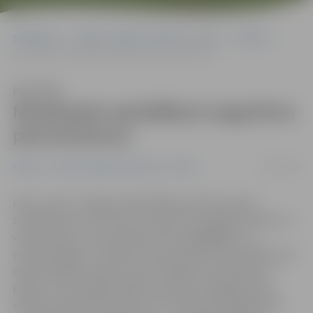
Sākumlapa
Portāla “Jelgavas Vēstnesis” arhīvs
Pilsētā
Nesakoptie apstādījumi apgrūtina pārvietošanos
Klausīties
Nesakoptie apstādījumi apgrūtina
pārvietošanos
17/07/2019
Pilsētā
Portāla “Jelgavas Vēstnesis” arhīvs
Katru vasaru Jelgavas Pašvaldības policija saņem
sūdzības par to, ka krūmi un koki, kas aug gar ietvēm un
veloceliņiem, traucē pārvietoties kā gājējiem, tā
velobraucējiem. «Šovasar esam saņēmuši informāciju par
desmit šādām vietām, bet arī ikdienā, patrulējot pa
pilsētu, konstatējam šādas situācijas. 15 gadījumos ir
veiktas preventīvas pārrunas ar teritoriju īpašniekiem,