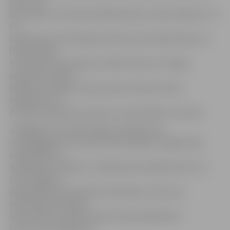
par to, kā
būtu jāveic teritorijas labiekārtošana, mēdz atšķirties. Tā
kā
saskaņā ar normatīvajiem aktiem par koplietošanas vai
funkcionālās
teritorijas izmantošanas veidiem lēmumu tiesīga
pieņemt dzīvokļu
īpašnieku kopība, policija parasti iesaka sarīkot
kopsapulci vai
dzīvokļu īpašnieku aptauju, lai šo jautājumu izlemtu.
Jāatgādina, ka iedzīvotāji par pilsētas ielu
un iekšpagalmu infrastruktūras objektu bojājumiem,
nekārtībām un
iespējamiem objektu uzlabošanas priekšlikumiem var
ziņot Jelgavas
pašvaldības operatīvās informācijas centram pa
diennakts bezmaksas
tālruni 8787 vai elektroniski interaktīvajā kartē
https://karte.jelgava.lv/.