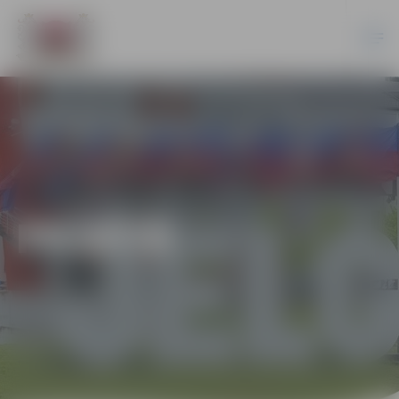
PILSĒTĀ