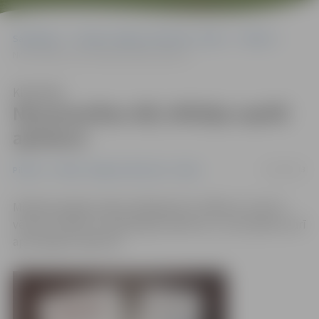
Sākumlapa
Portāla “Jelgavas Vēstnesis” arhīvs
Pilsētā
Neuzmanības dēļ vēlētāja saplēš aploksni
Klausīties
Neuzmanības dēļ vēlētāja saplēš
aploksni
01/06/2013
Pilsētā
Portāla “Jelgavas Vēstnesis” arhīvs
Misēklis gadījies kādai vēlētājai 201. vēlēšanu iecirknī –
vēloties saplēst nevajadzīgos biļetenus, viņa saplēsusi arī
apzīmogoto aploksni.