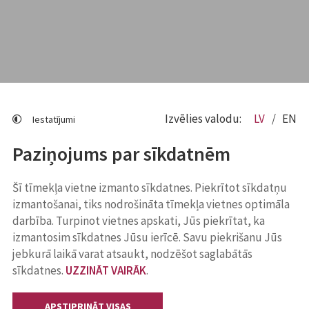
Izvēlies valodu:
LV
EN
Iestatījumi
Paziņojums par sīkdatnēm
Šī tīmekļa vietne izmanto sīkdatnes. Piekrītot sīkdatņu
izmantošanai, tiks nodrošināta tīmekļa vietnes optimāla
darbība. Turpinot vietnes apskati, Jūs piekrītat, ka
izmantosim sīkdatnes Jūsu ierīcē. Savu piekrišanu Jūs
jebkurā laikā varat atsaukt, nodzēšot saglabātās
sīkdatnes.
UZZINĀT VAIRĀK
.
APSTIPRINĀT VISAS