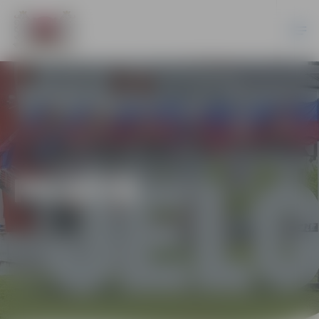
PILSĒTĀ