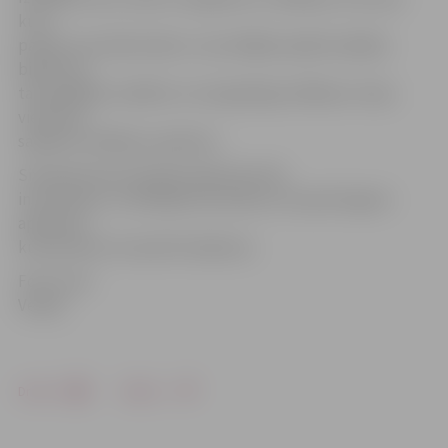
kuru
partiju viņa vēlas balsot, viņa vēlējās saplēst pārējos
biļetenus,
taču gadījies misēklis un nevajadzīgo vēlēšanu zīmju
vietā viņa
saplēsusi vēlēšanu aploksni.
Situācija tika atrisināta atbilstoši CVK
instrukcijai, un vēlētājai tika iedota cita apzīmogota
aploksne,
kurā ievietot izraudzīto biļetenu.
Foto: Ivars
Veiliņš
Drukāt
Dalīties