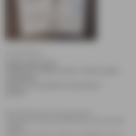
Sintija Čepanone
Misēklis gadījies kādai
vēlētājai 201. vēlēšanu iecirknī – vēloties saplēst
nevajadzīgos
biļetenus, viņa saplēsusi arī apzīmogoto
aploksni.
Kā informē iecirknī, kas izvietots Amatu
vidusskolā, īsi pēc pusdienlaika balsot ieradusies kāda
vēlētāja.
Izdarījusi savu izvēli, izraugoties to vēlēšanu zīmi, par