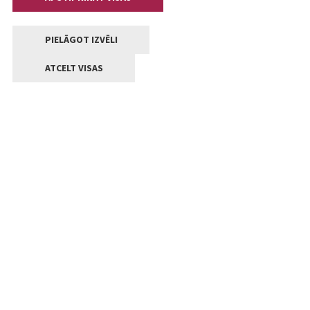
PIELĀGOT IZVĒLI
ATCELT VISAS
Kontakti
Jelgavas valstpilsētas pašvaldība
Lielā iela 11, Jelgava, LV-3001
+371 63005522
pasts@jelgava.lv