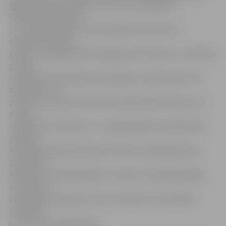
gadījumā tiek rēķināts 0,2 procentu apmērā no
kadastrālās vērtības.
Ja uz nākamā gada 1. janvāri šajā dzīvoklī nebūs
deklarēta neviena
persona, kopējais NĪN sasniegs jau 251,78 eiro, jo nodoklis
par ēku
saskaņā ar pašvaldības saistošajiem noteikumiem tiks
aprēķināts 1,5
procentu apmērā no īpašuma kadastrālās vērtības, kas
naudas
izteiksmē ir 222,95 eiro,» uz gaidāmajām izmaiņām NĪN
aprēķina
kārtībā norāda pašvaldības Finanšu nodaļas galvenais
speciālists
NĪN administrēšanā Aigars Strupulis, līdz gada beigām
dzīvokļu un
privātmāju īpašniekus aicinot nokārtot formalitātes
saistībā ar
dzīvesvietas deklarēšanu.