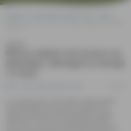
Sākumlapa
Portāla “Jelgavas Vēstnesis” arhīvs
Pilsētā
NĪN par mājokli, kurā neviens nav deklarējies, nākamgad var pieaugt
7,5 reizes
Klausīties
NĪN par mājokli, kurā neviens nav
deklarējies, nākamgad var pieaugt
7,5 reizes
13/12/2016
Pilsētā
Portāla “Jelgavas Vēstnesis” arhīvs
Ja uz nākamā gada 1. janvāri mājoklī Jelgavas pilsētā
nebūs deklarēta neviena persona, īpašumam tiks
noteikta paaugstināta nekustamā īpašuma nodokļa
(NĪN) likme – 1,5 procenti no kadastrālās vērtības,
paredz septembra domes sēdē apstiprinātie saistošie