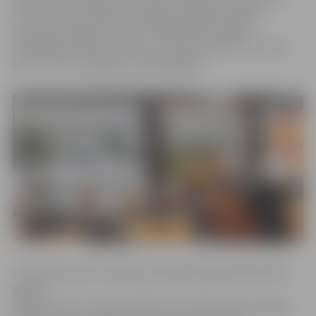
noteikumi par NĪN piemērošanu Jelgavas pilsētas
administratīvajā teritorijā. Tādējādi 2017. gadam
aprēķinātais NĪN par vienu un to pašu īpašumu var būt
pat 7,5 reizes augstāks nekā šajā gadā.
«Piemēram, par trīsistabu dzīvokli Raiņa ielā 3 NĪN šim
gadam
bija 44,75 eiro, tostarp 31,85 eiro par ēkas daļu, kas šajā