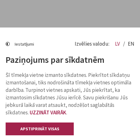
Izvēlies valodu:
LV
EN
Iestatījumi
Paziņojums par sīkdatnēm
Šī tīmekļa vietne izmanto sīkdatnes. Piekrītot sīkdatņu
izmantošanai, tiks nodrošināta tīmekļa vietnes optimāla
darbība. Turpinot vietnes apskati, Jūs piekrītat, ka
izmantosim sīkdatnes Jūsu ierīcē. Savu piekrišanu Jūs
jebkurā laikā varat atsaukt, nodzēšot saglabātās
sīkdatnes.
UZZINĀT VAIRĀK
.
APSTIPRINĀT VISAS