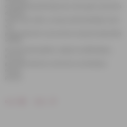
dzīvošanai paredzētā īpašumā uz 2017. gada 1. janvāri būs
deklarēts
vismaz viens cilvēks. Ja neviens nebūs deklarējies, likme
tiks
paaugstināta līdz 1,5 procentiem no īpašuma kadastrālās
vērtības.
Pēc aptuvenām aplēsēm, Jelgavā ir ap 2000 mājokļu,
kuros, lai
gan cilvēki reāli dzīvo, dzīvesvietu nav deklarējusi
neviena
persona.
Drukāt
Dalīties