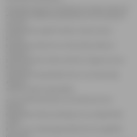
Pašvaldība prognozē, ka NĪN likmes izmaiņas varētu būt
motivējošs mehānisms īpašniekiem, kuri savu īpašumu
izīrē, ļaut
piedeklarēties mājoklī īrniekiem. Tāpat tas ļautu
precizēt
pašvaldības ieņēmumus no iedzīvotāju ienākuma
nodokļa, jo
pietiekami daudz cilvēku reāli dzīvo Jelgavā, bet savu
dzīvesvietu
deklarējuši citā pašvaldībā, līdz ar to arī iedzīvotāju
ienākuma
nodoklis nonāk citā pašvaldībā.
Līdz šim NĪN likme bija 0,2, 0,4 vai 0,6 procenti no
īpašuma
kadastrālās vērtības neatkarīgi no tā, vai mājoklī kāds
oficiāli
dzīvo, taču no nākamā gada šāda likme tiks saglabāta
tikai tad, ja