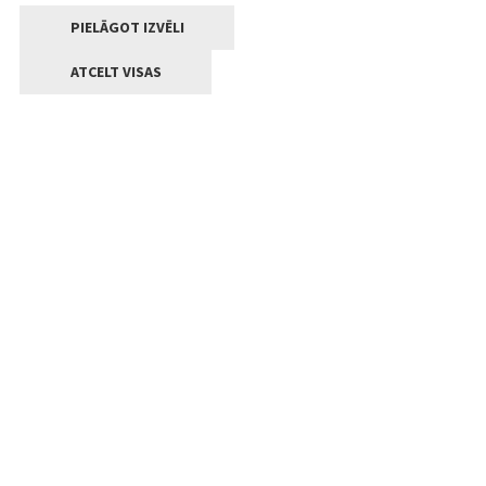
PIELĀGOT IZVĒLI
ATCELT VISAS
Kontakti
Jelgavas valstpilsētas pašvaldība
Lielā iela 11, Jelgava, LV-3001
+371 63005522
pasts@jelgava.lv
Klientu apkalpošana