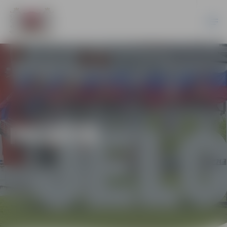
PILSĒTĀ